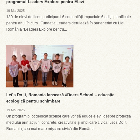
programul Leaders Explore pentru Elevi
19 Mai 2025
180 de elevi de liceu participanți 6 comunități impactate 6 ediții planificate
pentru anul în curs Fundația Leaders derulează în parteneriat cu Lidl
România ”Leaders Explore pentru...
Let’s Do It, Romania lansează #Doers School – educație
ecologică pentru schimbare
19 Mai 2025
Un program pilot dedicat școlilor care vor să educe elevii despre protecția
mediului prin acțiuni concrete, creativitate și implicare civică. Let’s Do It,
Romania, cea mai mare mișcare civică din România,...