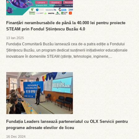
Finanțări nerambursabile de până la 40.000 lei pentru proiecte
STEAM prin Fondul Științescu Buzău 4.0
13 Ian 2025
Fundația Comunitară Buzău lansează cea de-a patra ediție a Fondului
Științescu Buzău, un program dedicat susținerii inițiativelor educaționale
inovatoare în domeniile STEAM (științe, tehnologie, inginerie,...
Fundația Leaders lansează parteneriatul cu OLX Servicii pentru
programe adresate elevilor de liceu
16 Dec 2024