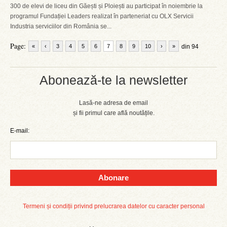
300 de elevi de liceu din Găești și Ploiești au participat în noiembrie la
programul Fundației Leaders realizat în parteneriat cu OLX Servicii
Industria serviciilor din România se...
Page:
«
‹
3
4
5
6
7
8
9
10
›
»
din 94
Abonează-te la newsletter
Lasă-ne adresa de email
și fii primul care află noutățile.
E-mail:
Abonare
Termeni și condiții privind prelucrarea datelor cu caracter personal