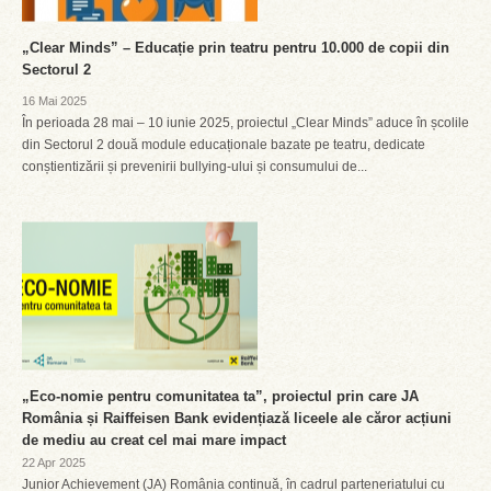
„Clear Minds” – Educație prin teatru pentru 10.000 de copii din
Sectorul 2
16 Mai 2025
În perioada 28 mai – 10 iunie 2025, proiectul „Clear Minds” aduce în școlile
din Sectorul 2 două module educaționale bazate pe teatru, dedicate
conștientizării și prevenirii bullying-ului și consumului de...
„Eco-nomie pentru comunitatea ta”, proiectul prin care JA
România și Raiffeisen Bank evidențiază liceele ale căror acțiuni
de mediu au creat cel mai mare impact
22 Apr 2025
Junior Achievement (JA) România continuă, în cadrul parteneriatului cu