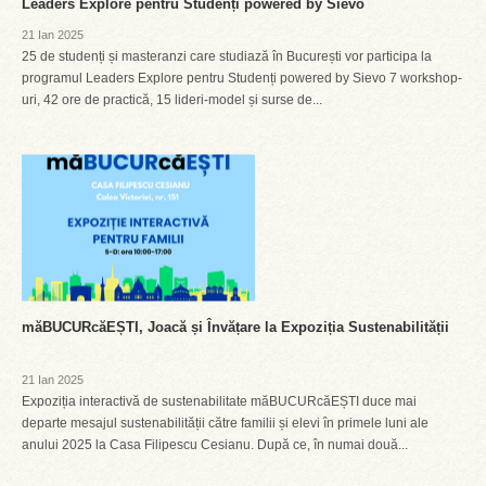
Leaders Explore pentru Studenți powered by Sievo
21 Ian 2025
25 de studenți și masteranzi care studiază în București vor participa la
programul Leaders Explore pentru Studenți powered by Sievo 7 workshop-
uri, 42 ore de practică, 15 lideri-model și surse de...
măBUCURcăEȘTI, Joacă și Învățare la Expoziția Sustenabilității
21 Ian 2025
Expoziția interactivă de sustenabilitate măBUCURcăEȘTI duce mai
departe mesajul sustenabilității către familii și elevi în primele luni ale
anului 2025 la Casa Filipescu Cesianu. După ce, în numai două...