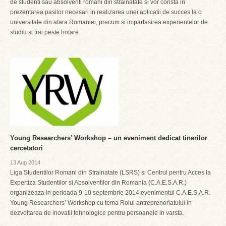
de studenti sau absolventi romani din strainatate si vor consta in
prezentarea pasilor necesari in realizarea unei aplicatii de succes la o
universitate din afara Romaniei, precum si impartasirea experientelor de
studiu si trai peste hotare.
Young Researchers’ Workshop – un eveniment dedicat tinerilor
cercetatori
13 Aug 2014
Liga Studentilor Romani din Strainatate (LSRS) si Centrul pentru Acces la
Expertiza Studentilor si Absolventilor din Romania (C.A.E.S.A.R.)
organizeaza in perioada 9-10 septembrie 2014 evenimentul C.A.E.S.A.R.
Young Researchers’ Workshop cu tema Rolul antreprenoriatului in
dezvoltarea de inovatii tehnologice pentru persoanele in varsta.