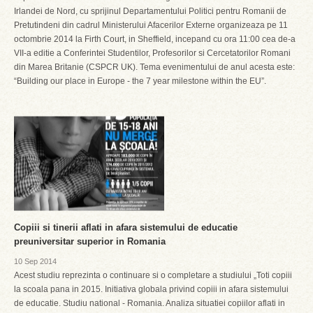
Irlandei de Nord, cu sprijinul Departamentului Politici pentru Romanii de
Pretutindeni din cadrul Ministerului Afacerilor Externe organizeaza pe 11
octombrie 2014 la Firth Court, in Sheffield, incepand cu ora 11:00 cea de-a
VII-a editie a Conferintei Studentilor, Profesorilor si Cercetatorilor Romani
din Marea Britanie (CSPCR UK). Tema evenimentului de anul acesta este:
“Building our place in Europe - the 7 year milestone within the EU”.
Copiii si tinerii aflati in afara sistemului de educatie
preuniversitar superior in Romania
10 Sep 2014
Acest studiu reprezinta o continuare si o completare a studiului „Toti copiii
la scoala pana in 2015. Initiativa globala privind copiii in afara sistemului
de educatie. Studiu national - Romania. Analiza situatiei copiilor aflati in