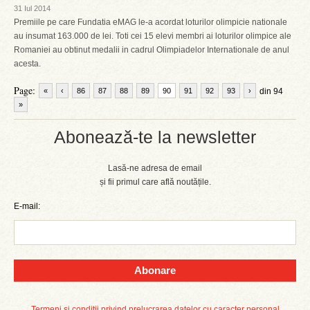
31 Iul 2014
Premiile pe care Fundatia eMAG le-a acordat loturilor olimpicie nationale
au insumat 163.000 de lei. Toti cei 15 elevi membri ai loturilor olimpice ale
Romaniei au obtinut medalii in cadrul Olimpiadelor Internationale de anul
acesta.
Page:
«
‹
86
87
88
89
90
91
92
93
›
din 94
»
Abonează-te la newsletter
Lasă-ne adresa de email
și fii primul care află noutățile.
E-mail:
Abonare
Termeni și condiții privind prelucrarea datelor cu caracter personal