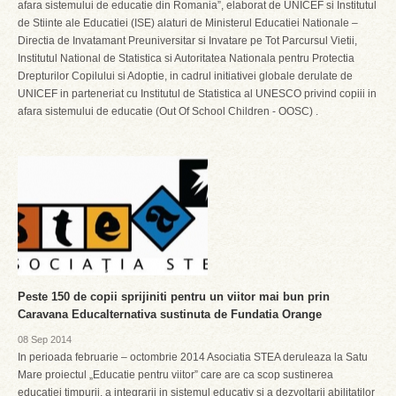
afara sistemului de educatie din Romania”, elaborat de UNICEF si Institutul
de Stiinte ale Educatiei (ISE) alaturi de Ministerul Educatiei Nationale –
Directia de Invatamant Preuniversitar si Invatare pe Tot Parcursul Vietii,
Institutul National de Statistica si Autoritatea Nationala pentru Protectia
Drepturilor Copilului si Adoptie, in cadrul initiativei globale derulate de
UNICEF in parteneriat cu Institutul de Statistica al UNESCO privind copiii in
afara sistemului de educatie (Out Of School Children - OOSC) .
Peste 150 de copii sprijiniti pentru un viitor mai bun prin
Caravana Educalternativa sustinuta de Fundatia Orange
08 Sep 2014
In perioada februarie – octombrie 2014 Asociatia STEA deruleaza la Satu
Mare proiectul „Educatie pentru viitor” care are ca scop sustinerea
educatiei timpurii, a integrarii in sistemul educativ si a dezvoltarii abilitatilor