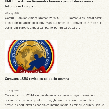
UNICEF si Amare Rromentza lanseaza primul desen animat
bilingv din Europa
28 Aug 2014
Centrul Rromilor „Amare Rromentza” si UNICEF Romania au lansat astazi
primul film de animatie bilingv “Mashkar amende, e ćhavende” / “Intre noi,
copiii” din Europa, parte a campaniei pentru participare...
Caravana LSRS revine cu editia de toamna
27 Aug 2014
Caravana LSRS 2014 – editia de toamna consta in organizarea unor
seminarii ce au ca scop informarea, ghidarea si sustinerea tinerilor cu
privire la oportunitatile academice internationale. Seminariile sunt sustinute