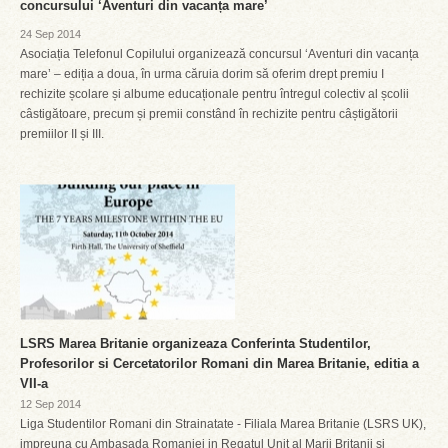
concursului ‘Aventuri din vacanța mare’
24 Sep 2014
Asociația Telefonul Copilului organizează concursul ‘Aventuri din vacanța
mare’ – ediția a doua, în urma căruia dorim să oferim drept premiu I
rechizite școlare și albume educaționale pentru întregul colectiv al școlii
câstigătoare, precum și premii constând în rechizite pentru câștigătorii
premiilor II și III.
LSRS Marea Britanie organizeaza Conferinta Studentilor,
Profesorilor si Cercetatorilor Romani din Marea Britanie, editia a
VII-a
12 Sep 2014
Liga Studentilor Romani din Strainatate - Filiala Marea Britanie (LSRS UK),
impreuna cu Ambasada Romaniei in Regatul Unit al Marii Britanii si