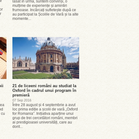
re
lăsat în urmă, suntem convinși, o
mulțime de experiențe și amintiri
or
frumoase. Incărcați sufletește după ce
r
au participat la Școlile de Vară și la alte
momente...
ii
21 de liceeni români au studiat la
Oxford în cadrul unui program în
premieră
07 Sep 2016
rea
Între 28 august și 4 septembrie a avut
nd
loc prima ediție a școlii de vară „Oxford
, cu
for Romania”. Inițiativa aparține unui
grup de trei cercetători români, membri
ai prestigioasei universități, care au
dorit...