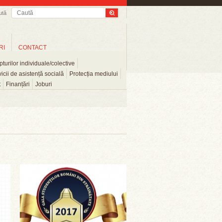
ută
RI
CONTACT
turilor individuale/colective
icii de asistență socială
Protecția mediului
t
Finanțări
Joburi