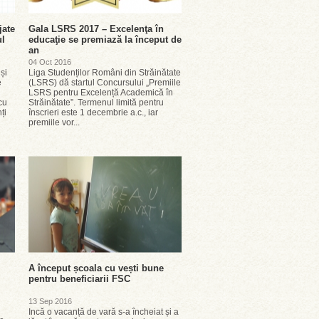
jate
Gala LSRS 2017 – Excelenţa în
ul
educaţie se premiază la început de
an
04 Oct 2016
și
Liga Studenților Români din Străinătate
e
(LSRS) dă startul Concursului „Premiile
LSRS pentru Excelență Academică în
cu
Străinătate”. Termenul limită pentru
ți
înscrieri este 1 decembrie a.c., iar
premiile vor...
A început școala cu vești bune
pentru beneficiarii FSC
13 Sep 2016
Incă o vacanță de vară s-a încheiat și a