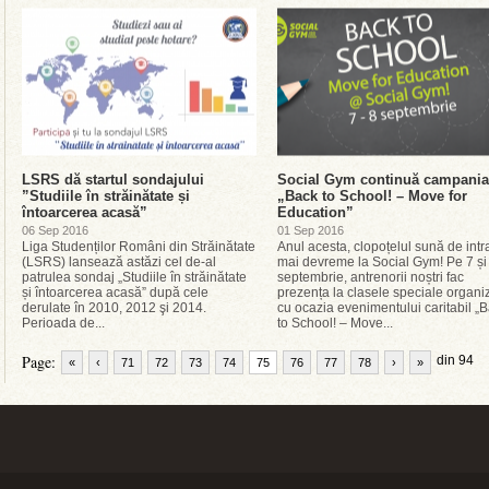
LSRS dă startul sondajului
Social Gym continuă campania
”Studiile în străinătate și
„Back to School! – Move for
întoarcerea acasă”
Education”
06 Sep 2016
01 Sep 2016
Liga Studenților Români din Străinătate
Anul acesta, clopoțelul sună de intr
(LSRS) lansează astăzi cel de-al
mai devreme la Social Gym! Pe 7 și
patrulea sondaj „Studiile în străinătate
septembrie, antrenorii noștri fac
și întoarcerea acasă” după cele
prezența la clasele speciale organi
derulate în 2010, 2012 şi 2014.
cu ocazia evenimentului caritabil „
Perioada de...
to School! – Move...
Page:
din 94
«
‹
71
72
73
74
75
76
77
78
›
»