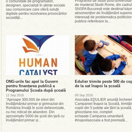
Programul de studii post-universita
o comunitate de programatori,
de masterat Studii Rome, din cadrul
designeri, specialiști în științe sociale
SNSPA București este destinat tutur
sau comunicare care oferă soluții
absolvenților de învățământ superio
digitale pentru rezolvarea provocărilor
interesați de problematica politicilor
societății...
publice referitoare la...
ONG-urile fac apel la Guvern
Edulier trimite peste 500 de cop
pentru finanțarea publică a
de la sat înapoi la școală
Programului Școala după școală
12 Sep 2016
09 Sep 2016
“Aproape 300.000 de elevi din
Asociația EDULIER anunță încheie
învățământul primar și gimnazial din
Campaniei Înapoi la Școală, trimițâ
România învață în școli defavorizate,
copiii din 5 județe ale țării la școală
cu risc ridicat de abandon. Din
ghiozdane noi, complet
aproximativ 5000 de școli din țară cu
echipate.Campania umanitară
învățământ primar și...
#inapoilascoala a fost premiată...