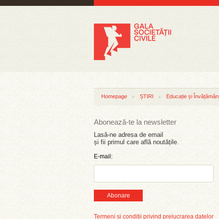
Homepage
ȘTIRI
Educație și Învățămân
Abonează-te la newsletter
Lasă-ne adresa de email
și fii primul care află noutățile.
E-mail:
Abonare
Termeni și condiții privind prelucrarea datelor