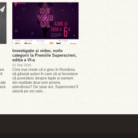
Investigație și video, noile
categorii la Premiile Superscrieri,
ediția a VI-a
01 Sep 2016
are
Cine mai crede că e greu în România
 8
să găsești autori în care să ai încredere
că povestesc despre fapte și oameni
zate
din realitate doar prin prisma
Back
adevărului? De șase ani, Superscrieri îi
adună pe cei care...