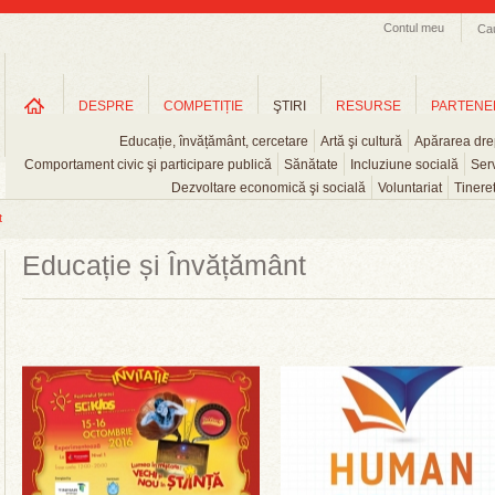
Contul meu
Ca
DESPRE
COMPETIȚIE
ŞTIRI
RESURSE
PARTENE
Educație, învățământ, cercetare
Artă şi cultură
Apărarea drep
Comportament civic şi participare publică
Sănătate
Incluziune socială
Serv
Dezvoltare economică şi socială
Voluntariat
Tinere
t
Educație și Învățământ