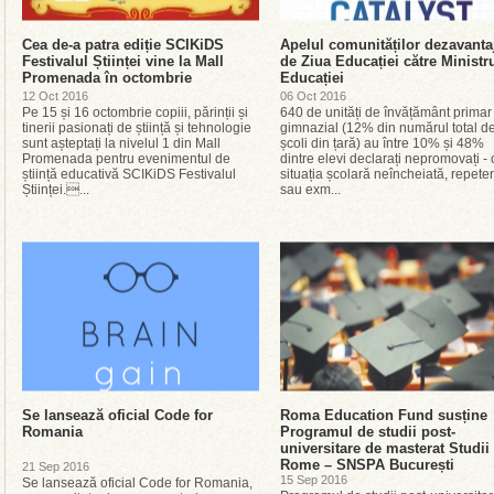
Cea de-a patra ediție SCIKiDS
Apelul comunităților dezavanta
Festivalul Științei vine la Mall
de Ziua Educației către Ministr
Promenada în octombrie
Educației
12 Oct 2016
06 Oct 2016
Pe 15 și 16 octombrie copiii, părinții și
640 de unități de învățământ primar 
tinerii pasionați de știință și tehnologie
gimnazial (12% din numărul total d
sunt așteptați la nivelul 1 din Mall
școli din țară) au între 10% și 48%
Promenada pentru evenimentul de
dintre elevi declarați nepromovați - 
știință educativă SCIKiDS Festivalul
situația școlară neîncheiată, repeten
Științei....
sau exm...
Se lansează oficial Code for
Roma Education Fund susține
Romania
Programul de studii post-
universitare de masterat Studii
Rome – SNSPA București
21 Sep 2016
15 Sep 2016
Se lansează oficial Code for Romania,