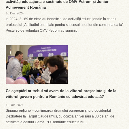
activități educaționale susținute de OMV Petrom și Junior
Achievement România
16 Dec 2024
În 2024, 2.189 de elevi au beneficiat de activități educaționale în cadrul
proiectului „Aptitudini esențiale pentru succesul tinerilor din comunitatea ta”
Peste 30 de voluntari OMV Petrom au sprijinit...
Ce așteptări ar trebui să avem de la viitorul președinte și de la
viitorul guvern pentru o Românie cu adevărat educată?
11 Dec 2024
Singura opțiune – continuarea drumului european și pro-occidental
Dezbatere la Târgul Gaudeamus, cu ocazia aniversării a 30 de ani de
activitate a editurii Gama “O Românie educată nu...