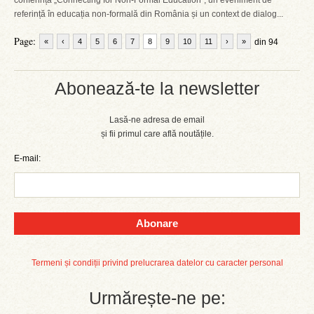
conferința „Connecting for Non-Formal Education”, un eveniment de
referință în educația non-formală din România și un context de dialog...
Page:
«
‹
4
5
6
7
8
9
10
11
›
»
din 94
Abonează-te la newsletter
Lasă-ne adresa de email
și fii primul care află noutățile.
E-mail:
Abonare
Termeni și condiții privind prelucrarea datelor cu caracter personal
Urmărește-ne pe: