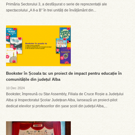
Primăria Sectorului 3, a desfășurat o serie de reprezentații ale
spectacolului „A II-a B” în trei unități de învățământ din...
Bookster în Școala ta: un proiect de impact pentru educație în
comunitățile din județul Alba
10 Dec 2024
Bookster, împreună cu Star Assembly, Filiala de Cruce Roșie a Județului
Alba și Inspectoratul Școlar Județean Alba, lansează un proiect-pilot
dedicat elevilor și profesorilor din șase școli din județul Alba,...