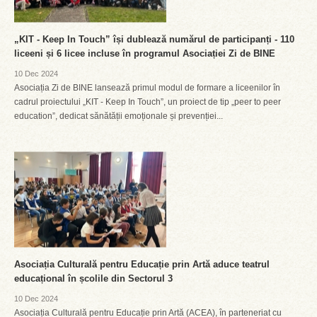
„KIT - Keep In Touch” își dublează numărul de participanți - 110
liceeni și 6 licee incluse în programul Asociației Zi de BINE
10 Dec 2024
Asociația Zi de BINE lansează primul modul de formare a liceenilor în
cadrul proiectului „KIT - Keep In Touch”, un proiect de tip „peer to peer
education”, dedicat sănătății emoționale și prevenției...
Asociația Culturală pentru Educație prin Artă aduce teatrul
educațional în școlile din Sectorul 3
10 Dec 2024
Asociația Culturală pentru Educație prin Artă (ACEA), în parteneriat cu