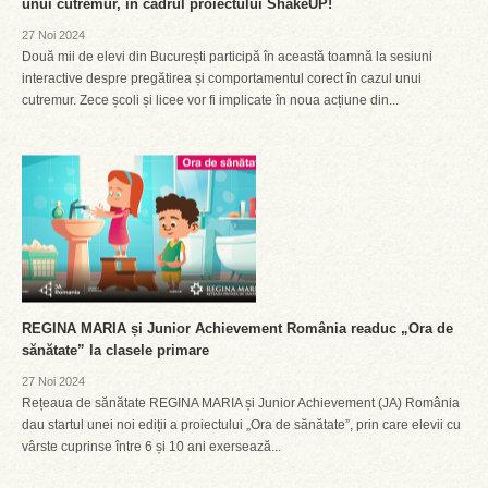
unui cutremur, în cadrul proiectului ShakeUP!
27 Noi 2024
Două mii de elevi din București participă în această toamnă la sesiuni
interactive despre pregătirea și comportamentul corect în cazul unui
cutremur. Zece școli și licee vor fi implicate în noua acțiune din...
REGINA MARIA și Junior Achievement România readuc „Ora de
sănătate” la clasele primare
27 Noi 2024
Rețeaua de sănătate REGINA MARIA și Junior Achievement (JA) România
dau startul unei noi ediții a proiectului „Ora de sănătate”, prin care elevii cu
vârste cuprinse între 6 și 10 ani exersează...