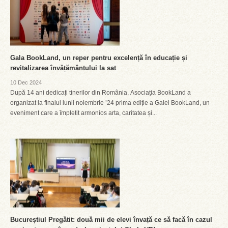
Gala BookLand, un reper pentru excelență în educație și
revitalizarea învățământului la sat
10 Dec 2024
După 14 ani dedicați tinerilor din România, Asociația BookLand a
organizat la finalul lunii noiembrie ’24 prima ediție a Galei BookLand, un
eveniment care a împletit armonios arta, caritatea și...
Bucureștiul Pregătit: două mii de elevi învață ce să facă în cazul