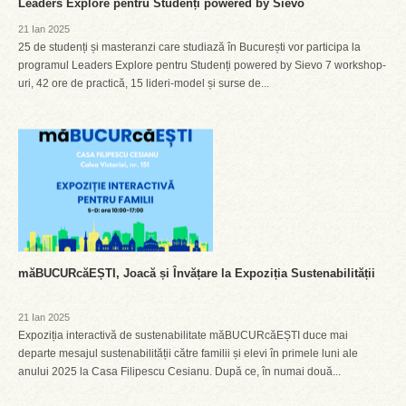
Leaders Explore pentru Studenți powered by Sievo
21 Ian 2025
25 de studenți și masteranzi care studiază în București vor participa la
programul Leaders Explore pentru Studenți powered by Sievo 7 workshop-
uri, 42 ore de practică, 15 lideri-model și surse de...
măBUCURcăEȘTI, Joacă și Învățare la Expoziția Sustenabilității
21 Ian 2025
Expoziția interactivă de sustenabilitate măBUCURcăEȘTI duce mai
departe mesajul sustenabilității către familii și elevi în primele luni ale
anului 2025 la Casa Filipescu Cesianu. După ce, în numai două...