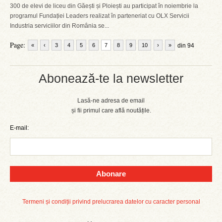
300 de elevi de liceu din Găești și Ploiești au participat în noiembrie la
programul Fundației Leaders realizat în parteneriat cu OLX Servicii
Industria serviciilor din România se...
Page:
«
‹
3
4
5
6
7
8
9
10
›
»
din 94
Abonează-te la newsletter
Lasă-ne adresa de email
și fii primul care află noutățile.
E-mail:
Abonare
Termeni și condiții privind prelucrarea datelor cu caracter personal