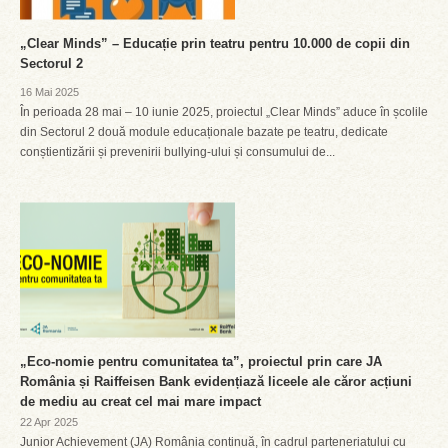
„Clear Minds” – Educație prin teatru pentru 10.000 de copii din
Sectorul 2
16 Mai 2025
În perioada 28 mai – 10 iunie 2025, proiectul „Clear Minds” aduce în școlile
din Sectorul 2 două module educaționale bazate pe teatru, dedicate
conștientizării și prevenirii bullying-ului și consumului de...
„Eco-nomie pentru comunitatea ta”, proiectul prin care JA
România și Raiffeisen Bank evidențiază liceele ale căror acțiuni
de mediu au creat cel mai mare impact
22 Apr 2025
Junior Achievement (JA) România continuă, în cadrul parteneriatului cu