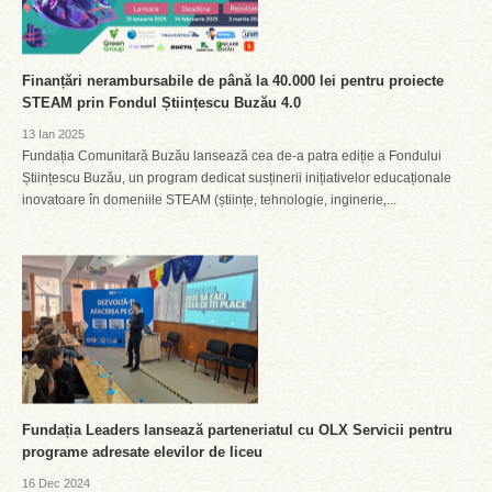
Finanțări nerambursabile de până la 40.000 lei pentru proiecte
STEAM prin Fondul Științescu Buzău 4.0
13 Ian 2025
Fundația Comunitară Buzău lansează cea de-a patra ediție a Fondului
Științescu Buzău, un program dedicat susținerii inițiativelor educaționale
inovatoare în domeniile STEAM (științe, tehnologie, inginerie,...
Fundația Leaders lansează parteneriatul cu OLX Servicii pentru
programe adresate elevilor de liceu
16 Dec 2024