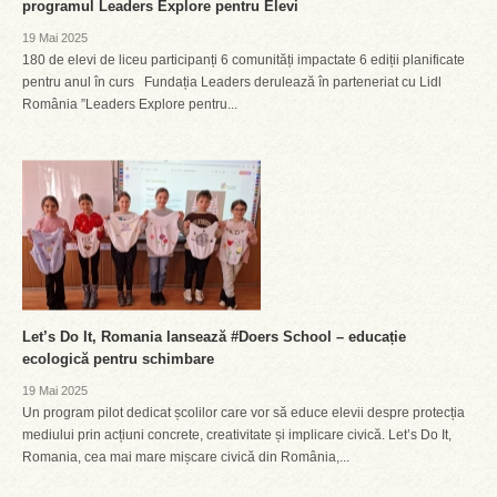
programul Leaders Explore pentru Elevi
19 Mai 2025
180 de elevi de liceu participanți 6 comunități impactate 6 ediții planificate
pentru anul în curs Fundația Leaders derulează în parteneriat cu Lidl
România ”Leaders Explore pentru...
Let’s Do It, Romania lansează #Doers School – educație
ecologică pentru schimbare
19 Mai 2025
Un program pilot dedicat școlilor care vor să educe elevii despre protecția
mediului prin acțiuni concrete, creativitate și implicare civică. Let’s Do It,
Romania, cea mai mare mișcare civică din România,...