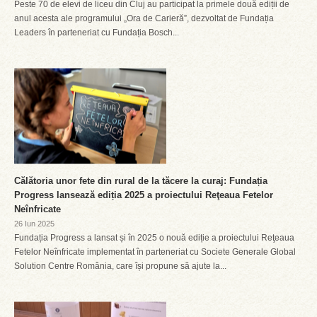
Peste 70 de elevi de liceu din Cluj au participat la primele două ediții de
anul acesta ale programului „Ora de Carieră”, dezvoltat de Fundația
Leaders în parteneriat cu Fundația Bosch...
Călătoria unor fete din rural de la tăcere la curaj: Fundația
Progress lansează ediția 2025 a proiectului Reţeaua Fetelor
Neînfricate
26 Iun 2025
Fundația Progress a lansat și în 2025 o nouă ediție a proiectului Reţeaua
Fetelor Neînfricate implementat în parteneriat cu Societe Generale Global
Solution Centre România, care își propune să ajute la...