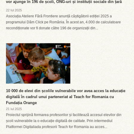
vor ajunge în 196 de școli, ONG-uri și instituții sociale din țară
22 Iul 2025
Asociația Ateliere Fără Frontiere anunță câștigătorii ediției 2025 a
programului Dăm Click pe România. În acest an, 4.000 de calculatoare
recondiționate vor fi donate către 196 de organizații din...
10 000 de elevi din școlile vulnerabile vor avea acces la educație
digitală în cadrul unui parteneriat al Teach for Romania cu
Fundația Orange
21 Iul 2025
Proiectul sprijină formarea profesorilor și facilitează accesul elevilor din
școli vulnerabile la o educație digitală de calitate. Prin intermediul
Platformei Digitaliada profesorii Teach for Romania au acces...