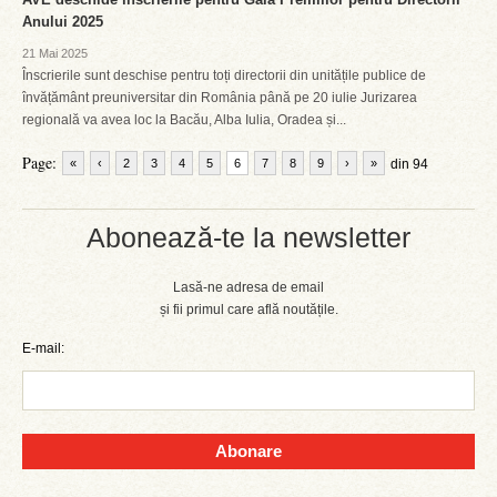
Anului 2025
21 Mai 2025
Înscrierile sunt deschise pentru toți directorii din unitățile publice de
învățământ preuniversitar din România până pe 20 iulie Jurizarea
regională va avea loc la Bacău, Alba Iulia, Oradea și...
Page:
«
‹
2
3
4
5
6
7
8
9
›
»
din 94
Abonează-te la newsletter
Lasă-ne adresa de email
și fii primul care află noutățile.
E-mail:
Abonare