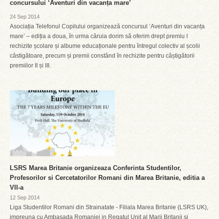
concursului ‘Aventuri din vacanța mare’
24 Sep 2014
Asociația Telefonul Copilului organizează concursul ‘Aventuri din vacanța
mare’ – ediția a doua, în urma căruia dorim să oferim drept premiu I
rechizite școlare și albume educaționale pentru întregul colectiv al școlii
câstigătoare, precum și premii constând în rechizite pentru câștigătorii
premiilor II și III.
LSRS Marea Britanie organizeaza Conferinta Studentilor,
Profesorilor si Cercetatorilor Romani din Marea Britanie, editia a
VII-a
12 Sep 2014
Liga Studentilor Romani din Strainatate - Filiala Marea Britanie (LSRS UK),
impreuna cu Ambasada Romaniei in Regatul Unit al Marii Britanii si