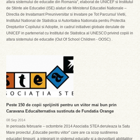
afara sistemului de educatie din Romania”, elaborat de UNICEF si Institutul
de Stiinte ale Educatiei (ISE) alaturi de Ministerul Educatiei Nationale –
Directia de Invatamant Preuniversitar si Invatare pe Tot Parcursul Vietii,
Institutul National de Statistica si Autoritatea Nationala pentru Protectia
Drepturilor Copilului si Adoptie, in cadrul initiativei globale derulate de
UNICEF in parteneriat cu Institutul de Statistica al UNESCO privind copiii in
afara sistemului de educatie (Out Of School Children - OOSC) .
Peste 150 de copii sprijiniti pentru un viitor mai bun prin
Caravana Educalternativa sustinuta de Fundatia Orange
08 Sep 2014
In perioada februarie – octombrie 2014 Asociatia STEA deruleaza la Satu
Mare proiectul „Educatie pentru viitor” care are ca scop sustinerea
educatiei timpurii, a integrarii in sistemul educativ si a dezvoltarii abilitatilor