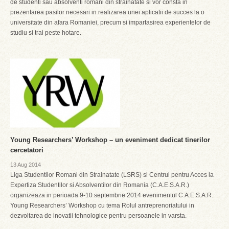
de studenti sau absolventi romani din strainatate si vor consta in
prezentarea pasilor necesari in realizarea unei aplicatii de succes la o
universitate din afara Romaniei, precum si impartasirea experientelor de
studiu si trai peste hotare.
Young Researchers’ Workshop – un eveniment dedicat tinerilor
cercetatori
13 Aug 2014
Liga Studentilor Romani din Strainatate (LSRS) si Centrul pentru Acces la
Expertiza Studentilor si Absolventilor din Romania (C.A.E.S.A.R.)
organizeaza in perioada 9-10 septembrie 2014 evenimentul C.A.E.S.A.R.
Young Researchers’ Workshop cu tema Rolul antreprenoriatului in
dezvoltarea de inovatii tehnologice pentru persoanele in varsta.