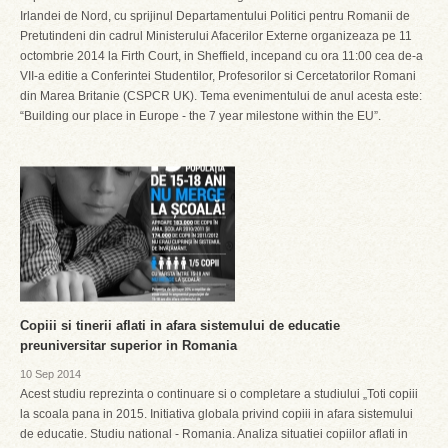
Irlandei de Nord, cu sprijinul Departamentului Politici pentru Romanii de
Pretutindeni din cadrul Ministerului Afacerilor Externe organizeaza pe 11
octombrie 2014 la Firth Court, in Sheffield, incepand cu ora 11:00 cea de-a
VII-a editie a Conferintei Studentilor, Profesorilor si Cercetatorilor Romani
din Marea Britanie (CSPCR UK). Tema evenimentului de anul acesta este:
“Building our place in Europe - the 7 year milestone within the EU”.
Copiii si tinerii aflati in afara sistemului de educatie
preuniversitar superior in Romania
10 Sep 2014
Acest studiu reprezinta o continuare si o completare a studiului „Toti copiii
la scoala pana in 2015. Initiativa globala privind copiii in afara sistemului
de educatie. Studiu national - Romania. Analiza situatiei copiilor aflati in