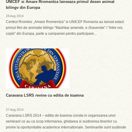
UNICEF si Amare Rromentza lanseaza primul desen animat
bilingv din Europa
28 Aug 2014
Centrul Rromilor „Amare Rromentza” si UNICEF Romania au lansat astazi
primul film de animatie bilingv “Mashkar amende, e ćhavende” / “Intre noi,
copiii” din Europa, parte a campaniei pentru participare...
Caravana LSRS revine cu editia de toamna
27 Aug 2014
Caravana LSRS 2014 – editia de toamna consta in organizarea unor
seminarii ce au ca scop informarea, ghidarea si sustinerea tinerilor cu
privire la oportunitatile academice internationale. Seminariile sunt sustinute