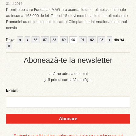
31 Iul 2014
Premiile pe care Fundatia eMAG le-a acordat loturilor olimpicie nationale
au insumat 163.000 de lei. Toti cei 15 elevi membri ai loturilor olimpice ale
Romaniei au obtinut medalii in cadrul Olimpiadelor Internationale de anul
acesta.
Page:
«
‹
86
87
88
89
90
91
92
93
›
din 94
»
Abonează-te la newsletter
Lasă-ne adresa de email
și fii primul care află noutățile.
E-mail:
Abonare
Termeni și condiții privind prelucrarea datelor cu caracter personal