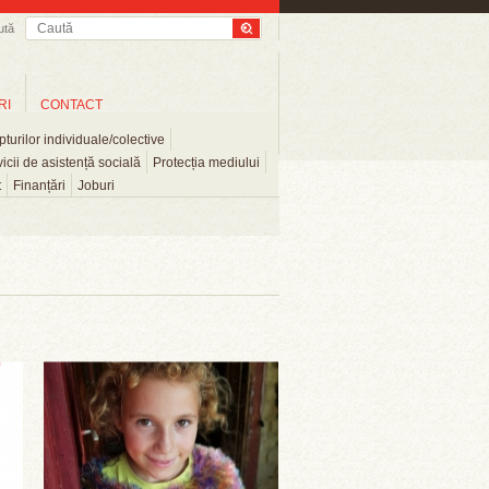
ută
RI
CONTACT
turilor individuale/colective
icii de asistență socială
Protecția mediului
t
Finanțări
Joburi