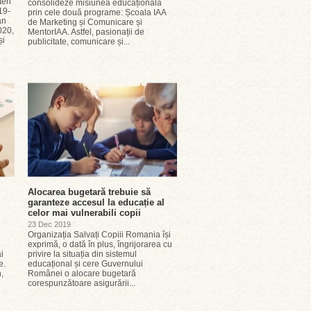
eri
consolideze misiunea educațională
19-
prin cele două programe: Școala IAA
an
de Marketing și Comunicare și
020,
MentorIAA. Astfel, pasionații de
și
publicitate, comunicare și...
Alocarea bugetară trebuie să
garanteze accesul la educație al
celor mai vulnerabili copii
23 Dec 2019
Organizația Salvați Copiii Romania își
exprimă, o dată în plus, îngrijorarea cu
i
privire la situația din sistemul
e.
educațional și cere Guvernului
,
Românei o alocare bugetară
corespunzătoare asigurării...