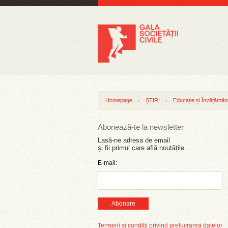
Homepage
ȘTIRI
Educație și Învățămân
Abonează-te la newsletter
Lasă-ne adresa de email
și fii primul care află noutățile.
E-mail:
Abonare
Termeni și condiții privind prelucrarea datelor