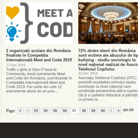
2 organizații școlare din România
72% dintre elevii din România
finaliste în Competiția
sunt victime ale abuzului de ti
Internațională Meet and Code 2019
bullying - studiu sociologic la
nivel național realizat de Asoci
17 Dec 2019
Telefonul Copilului
Traffic Lights și Give IT back to
12 Dec 2019
Community, două evenimente Meet
Asociația Telefonul Copilului (ATC)
and Code din România, sunt finaliste în
prezintă rezultatele primului studiu
Competiția Internațională Meet and
sociologic la nivel național care
Code 2019. Fac parte din cele 12
urmărește perspectiva atât a copiilor
evenimente alese de un juriu...
cât și a cadrelor didactice și părințil
cu privire la...
Page:
din 94
«
‹
53
54
55
56
57
58
59
60
›
»