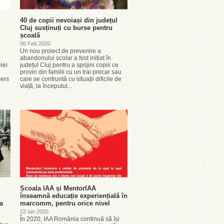
40 de copii nevoiași din județul
Cluj susținuți cu burse pentru
școală
06 Feb 2020
Un nou proiect de prevenire a
abandonului școlar a fost inițiat în
lei
județul Cluj pentru a sprijini copiii ce
provin din familii cu un trai precar sau
mers
care se confruntă cu situații dificile de
viață, la începutul...
Școala IAA și MentorIAA
înseamnă educație experiențială în
a
marcomm, pentru orice nivel
22 Ian 2020
În 2020, IAA România continuă să își