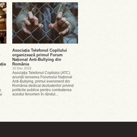
Asociația Telefonul Copilului
p
organizează primul Forum
Național Anti-Bullying din
ația
România
10 Dec 2019
Asociația Telefonul Copilului (ATC)
anunță lansarea Forumului Național
Anti-Bullying, primul eveniment din
România dedicat dezbaterilor privind
politicile publice pentru combaterea
,
acestui fenomen în rândul...
or