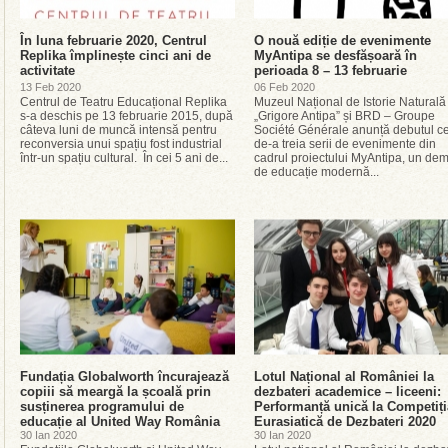
În luna februarie 2020, Centrul
O nouă ediție de evenimente
Replika împlinește cinci ani de
MyAntipa se desfășoară în
activitate
perioada 8 – 13 februarie
13 Feb 2020
06 Feb 2020
Centrul de Teatru Educațional Replika
Muzeul Național de Istorie Naturală
s-a deschis pe 13 februarie 2015, după
„Grigore Antipa” și BRD – Groupe
câteva luni de muncă intensă pentru
Société Générale anunță debutul ce
reconversia unui spațiu fost industrial
de-a treia serii de evenimente din
într-un spațiu cultural. În cei 5 ani de...
cadrul proiectului MyAntipa, un de
de educație modernă...
Fundația Globalworth încurajează
Lotul Național al României la
copiii să meargă la școală prin
dezbateri academice – liceeni:
susținerea programului de
Performanță unică la Competiți
educație al United Way România
Eurasiatică de Dezbateri 2020
30 Ian 2020
30 Ian 2020