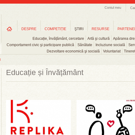
Contul meu
Ca
DESPRE
COMPETIȚIE
ŞTIRI
RESURSE
PARTENE
Educație, învățământ, cercetare
Artă şi cultură
Apărarea drep
Comportament civic şi participare publică
Sănătate
Incluziune socială
Serv
Dezvoltare economică şi socială
Voluntariat
Tinere
t
Educație și Învățământ