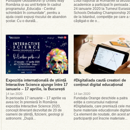
Fundațiile Globalworth și United Way
Lotul național al României la dezbat
România și-au unit forțele în cadrul
academice a participat în perioada 
programului „Educația - Centrul
24 ianuarie 2020 la Turneul Eurasi
schimbării în comunitate”, pentru a
Schools Debating Championship 2
ajuta copiii expuși riscului de abandon
de la Istanbul, competiție pe care a 
școlar. Cu o durată...
câștigat-o de o...
Expoziția internațională de știință
#Digitaliada caută creatori de
Interactive Science ajunge între 17
conținut digital educațional
ianuarie – 17 aprilie, la București
14 Ian 2020
14 Ian 2020
În perioada 17 ianuarie – 17 aprilie va
Fundația Orange deschide a patra
avea loc în premieră în România
ediție a concursului național
expoziția Interactive Science 2020,
#Digitaliada, care premiază cele ma
concept itinerant dezvoltat de 20 de
bune materiale educaționale digital
oameni de știință, fizicieni, geologi și
Ca element de noutate, din acest an
astronomi. „După...
participanții pot înscrie materiale...