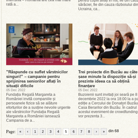
Intensivă – România are cea mai mare
pentru copiii aflați în risc fie din cau
rată a...
sărăciei, fie din cauza războiului di
Ucraina, ca...
”Răspunde cu suflet vârstnicilor
Trei proiecte din Buzău au câte
singuri!” – campanie pentru
șase minute la dispoziție să-și
sprijinirea seniorilor aflați în
prezinte ideea ca să obțină
situații dificile
finanțare
05 Dec 2022
05 Dec 2022
Fundația Regală Margareta a
Buzoienii sunt invitați joi seară pe 8
României invită companiile și
decembrie 2022 la ora 18:00 la a p
persoanele fizice să se alăture
ediție a Cercului de Donatori Buzău,
eforturilor de a susține nevoile urgente
Casa Berarilor din Buzău. În cadrul
ale vârstnicilor Fundația Regală
acestui eveniment de crowdfunding
Margareta a României lansează
vor prezenta 3...
Campania de a...
Page:
din 68
«
‹
1
2
3
4
5
6
7
8
›
»