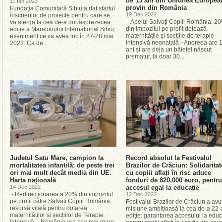
de 15 ani din Uniunea Europea
11 Ian 2023
provin din România
Fundația Comunitară Sibiu a dat startul
19 Dec 2022
înscrierilor de proiecte pentru care se
- Apelul Salvați Copiii România: 2
va alerga la cea de-a douăsprezecea
din impozitul pe profit dotează
ediție a Maratonului Internațional Sibiu,
maternitățile și secțiile de terapie
eveniment ce va avea loc în 27-28 mai
intensivă neonatală –Andreea are 
2023. Ca de...
ani și are deja un băiețel născut
prematur, la doar 30...
Județul Satu Mare, campion la
Record absolut la Festivalul
mortalitatea infantilă: de peste trei
Brazilor de Crăciun: Solidaritat
ori mai mult decât media din UE.
cu copiii aflați în risc aduce
Harta națională
fonduri de 820.000 euro, pentru
14 Dec 2022
accesul egal la educație
- Redirecționarea a 20% din impozitul
12 Dec 2022
pe profit către Salvați Copiii România,
Festivalul Brazilor de Crăciun a avu
resursă vitală pentru dotarea
misiune ambițioasă la cea de-a 22-
maternităților și secțiilor de Terapie
ediție: garantarea accesului la educ