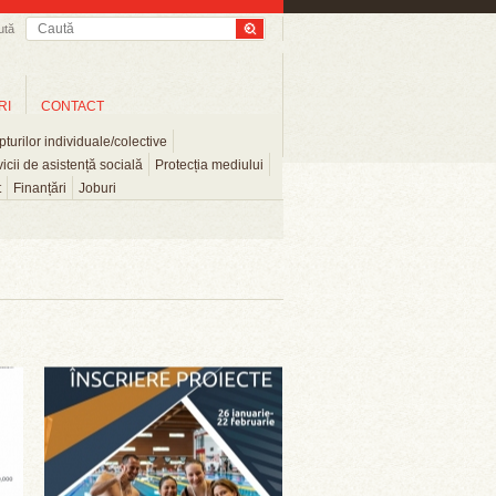
ută
RI
CONTACT
turilor individuale/colective
icii de asistență socială
Protecția mediului
t
Finanțări
Joburi