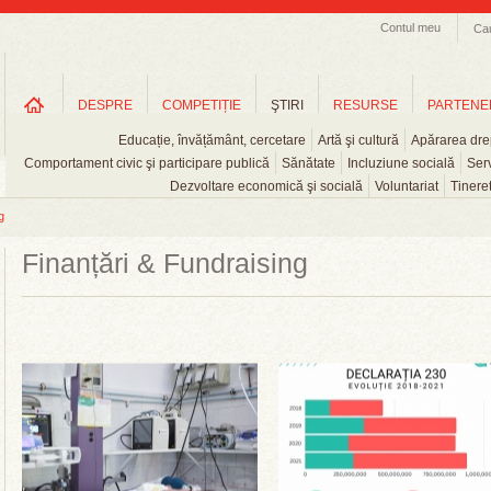
Contul meu
Ca
DESPRE
COMPETIȚIE
ŞTIRI
RESURSE
PARTENE
Educație, învățământ, cercetare
Artă şi cultură
Apărarea drep
Comportament civic şi participare publică
Sănătate
Incluziune socială
Serv
Dezvoltare economică şi socială
Voluntariat
Tinere
g
Finanțări & Fundraising