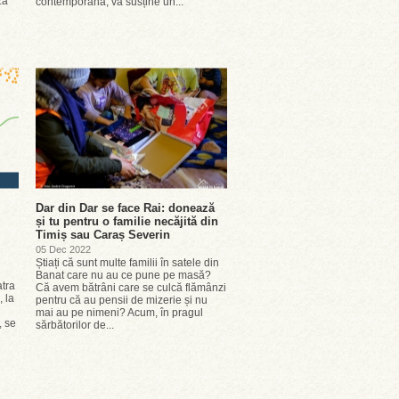
za
contemporană, va susține un...
n
Dar din Dar se face Rai: donează
și tu pentru o familie necăjită din
Timiș sau Caraș Severin
05 Dec 2022
Știați că sunt multe familii în satele din
Banat care nu au ce pune pe masă?
atra
Că avem bătrâni care se culcă flămânzi
 la
pentru că au pensii de mizerie și nu
mai au pe nimeni? Acum, în pragul
, se
sărbătorilor de...