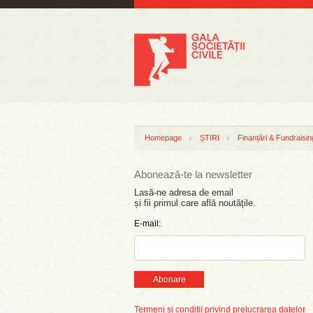
Homepage
ȘTIRI
Finanțări & Fundraisin
Abonează-te la newsletter
Lasă-ne adresa de email
și fii primul care află noutățile.
E-mail:
Abonare
Termeni și condiții privind prelucrarea datelor