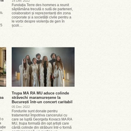
nă
14 Dec 2022
Fundația Terre des hommes a reunit
săptămâna trecută o sută de parteneri,
0%
colaboratori și reprezentanți din zona
corporate și a societății civile pentru a
le vorbi despre violența de gen în
15
școli....
Trupa MA RA MU aduce colinde
ea
străvechi maramureșene la
București într-un concert caritabil
05 Dec 2022
Fondurile sunt donate pentru
tratamentul împotriva cancerului cu
t o
care se luptă Georgeta Kovacs MA RA
a
MU, trupa formată din opt artiști care
ație
cântă colinde din străbuni într-o formă