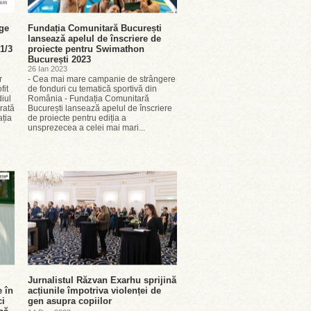
age
Fundația Comunitară București
lansează apelul de înscriere de
1/3
proiecte pentru Swimathon
București 2023
26 Ian 2023
r
- Cea mai mare campanie de strângere
fit
de fonduri cu tematică sportivă din
iul
România - Fundația Comunitară
rată
București lansează apelul de înscriere
ația
de proiecte pentru ediția a
unsprezecea a celei mai mari...
Jurnalistul Răzvan Exarhu sprijină
e în
acțiunile împotriva violenței de
ci
gen asupra copiilor