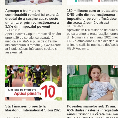
Aproape o treime din
180 milioane euro ar putea atr
contribuabilii români își exercită
ONG-urile din redirecționarea
dreptul de a susține cauze socio-
impozitului pe venit, însă doar 
umanitare, prin redirecționarea a
din această sumă e atrasă
3,5% din impozitul pe venit
01 Feb 2023
Aproximativ 180 milioane de euro a
17 Feb 2023
putea ajunge la organizațiile nonpro
Apelul Salvați Copiii: Trebuie să dotăm
din România, însă în anul 2021 med
urgent 39 de spitale, cu aparatură
ONG a atras doar 1/3 din acestea, a
medicală vitalăMai puțin de o treime
ultimele statistici publicate de Asoci
din contribuabilii români (27,42%) care
HELP Autism,...
ar fi putut să susțină cauze sociale și-
au exercitat...
Start înscrieri proiecte la
Povestea mamelor sub 15 ani:
Maratonul Internațional Sibiu 2023
45% dintre nașterile înregistrat
rândul fetelor cu vârste mai mi