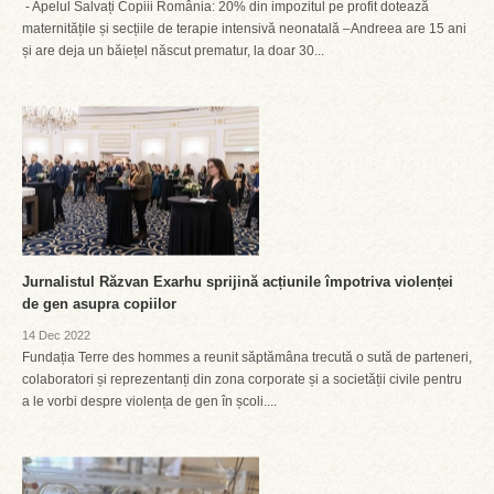
- Apelul Salvați Copiii România: 20% din impozitul pe profit dotează
maternitățile și secțiile de terapie intensivă neonatală –Andreea are 15 ani
și are deja un băiețel născut prematur, la doar 30...
Jurnalistul Răzvan Exarhu sprijină acțiunile împotriva violenței
de gen asupra copiilor
14 Dec 2022
Fundația Terre des hommes a reunit săptămâna trecută o sută de parteneri,
colaboratori și reprezentanți din zona corporate și a societății civile pentru
a le vorbi despre violența de gen în școli....