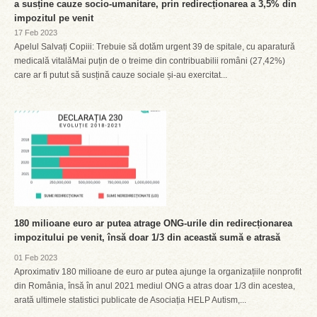
a susține cauze socio-umanitare, prin redirecționarea a 3,5% din
impozitul pe venit
17 Feb 2023
Apelul Salvați Copiii: Trebuie să dotăm urgent 39 de spitale, cu aparatură
medicală vitalăMai puțin de o treime din contribuabilii români (27,42%)
care ar fi putut să susțină cauze sociale și-au exercitat...
180 milioane euro ar putea atrage ONG-urile din redirecționarea
impozitului pe venit, însă doar 1/3 din această sumă e atrasă
01 Feb 2023
Aproximativ 180 milioane de euro ar putea ajunge la organizațiile nonprofit
din România, însă în anul 2021 mediul ONG a atras doar 1/3 din acestea,
arată ultimele statistici publicate de Asociația HELP Autism,...