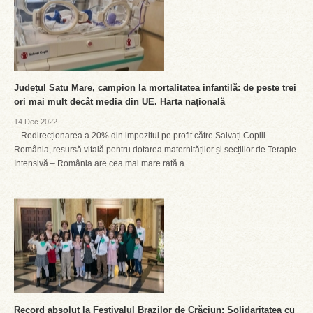
Județul Satu Mare, campion la mortalitatea infantilă: de peste trei
ori mai mult decât media din UE. Harta națională
14 Dec 2022
- Redirecționarea a 20% din impozitul pe profit către Salvați Copiii
România, resursă vitală pentru dotarea maternităților și secțiilor de Terapie
Intensivă – România are cea mai mare rată a...
Record absolut la Festivalul Brazilor de Crăciun: Solidaritatea cu