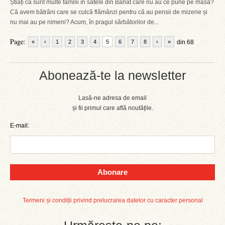
Știați că sunt multe familii în satele din Banat care nu au ce pune pe masă?
Că avem bătrâni care se culcă flămânzi pentru că au pensii de mizerie și
nu mai au pe nimeni? Acum, în pragul sărbătorilor de...
Page:
«
‹
1
2
3
4
5
6
7
8
›
»
din 68
Abonează-te la newsletter
Lasă-ne adresa de email
și fii primul care află noutățile.
E-mail:
Abonare
Termeni și condiții privind prelucrarea datelor cu caracter personal