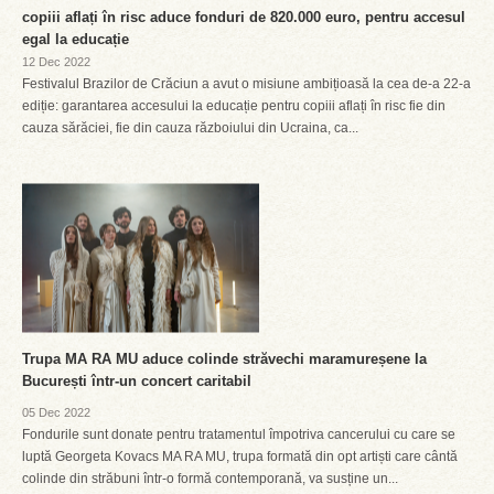
copiii aflați în risc aduce fonduri de 820.000 euro, pentru accesul
egal la educație
12 Dec 2022
Festivalul Brazilor de Crăciun a avut o misiune ambițioasă la cea de-a 22-a
ediție: garantarea accesului la educație pentru copiii aflați în risc fie din
cauza sărăciei, fie din cauza războiului din Ucraina, ca...
Trupa MA RA MU aduce colinde străvechi maramureșene la
București într-un concert caritabil
05 Dec 2022
Fondurile sunt donate pentru tratamentul împotriva cancerului cu care se
luptă Georgeta Kovacs MA RA MU, trupa formată din opt artiști care cântă
colinde din străbuni într-o formă contemporană, va susține un...