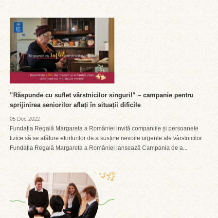
”Răspunde cu suflet vârstnicilor singuri!” – campanie pentru
sprijinirea seniorilor aflați în situații dificile
05 Dec 2022
Fundația Regală Margareta a României invită companiile și persoanele
fizice să se alăture eforturilor de a susține nevoile urgente ale vârstnicilor
Fundația Regală Margareta a României lansează Campania de a...