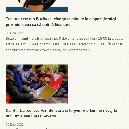
Trei proiecte din Buzău au câte șase minute la dispoziție să-și
prezinte ideea ca să obțină finanțare
05 Dec 2022
Buzoienii sunt invitați joi seară pe 8 decembrie 2022 la ora 18:00 la a patra
ediție a Cercului de Donatori Buzău, la Casa Berarilor din Buzău. În cadrul
acestui eveniment de crowdfunding, se vor prezenta 3...
Dar din Dar se face Rai: donează și tu pentru o familie necăjită
din Timiș sau Caraș Severin
05 Dec 2022