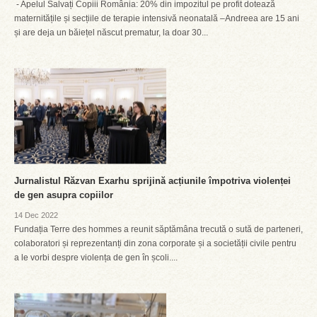
- Apelul Salvați Copiii România: 20% din impozitul pe profit dotează
maternitățile și secțiile de terapie intensivă neonatală –Andreea are 15 ani
și are deja un băiețel născut prematur, la doar 30...
Jurnalistul Răzvan Exarhu sprijină acțiunile împotriva violenței
de gen asupra copiilor
14 Dec 2022
Fundația Terre des hommes a reunit săptămâna trecută o sută de parteneri,
colaboratori și reprezentanți din zona corporate și a societății civile pentru
a le vorbi despre violența de gen în școli....