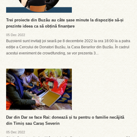
Trei proiecte din Buzău au câte șase minute la dispoziție să-și
prezinte ideea ca să obțină finanțare
05 Dec 2022
Buzoienii sunt invitați joi seară pe 8 decembrie 2022 la ora 18:00 la a patra
ediție a Cercului de Donatori Buzău, la Casa Berarilor din Buzău. În cadrul
acestui eveniment de crowdfunding, se vor prezenta 3...
Dar din Dar se face Rai: donează și tu pentru o familie necăjită
din Timiș sau Caraș Severin
05 Dec 2022