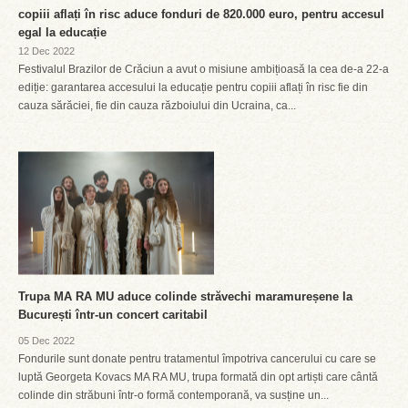
copiii aflați în risc aduce fonduri de 820.000 euro, pentru accesul
egal la educație
12 Dec 2022
Festivalul Brazilor de Crăciun a avut o misiune ambițioasă la cea de-a 22-a
ediție: garantarea accesului la educație pentru copiii aflați în risc fie din
cauza sărăciei, fie din cauza războiului din Ucraina, ca...
Trupa MA RA MU aduce colinde străvechi maramureșene la
București într-un concert caritabil
05 Dec 2022
Fondurile sunt donate pentru tratamentul împotriva cancerului cu care se
luptă Georgeta Kovacs MA RA MU, trupa formată din opt artiști care cântă
colinde din străbuni într-o formă contemporană, va susține un...