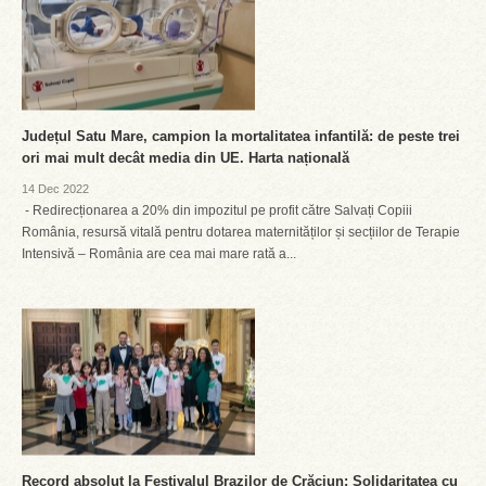
Județul Satu Mare, campion la mortalitatea infantilă: de peste trei
ori mai mult decât media din UE. Harta națională
14 Dec 2022
- Redirecționarea a 20% din impozitul pe profit către Salvați Copiii
România, resursă vitală pentru dotarea maternităților și secțiilor de Terapie
Intensivă – România are cea mai mare rată a...
Record absolut la Festivalul Brazilor de Crăciun: Solidaritatea cu