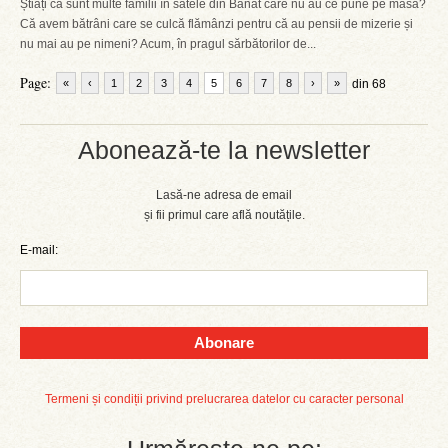
Știați că sunt multe familii în satele din Banat care nu au ce pune pe masă?
Că avem bătrâni care se culcă flămânzi pentru că au pensii de mizerie și
nu mai au pe nimeni? Acum, în pragul sărbătorilor de...
Page:
«
‹
1
2
3
4
5
6
7
8
›
»
din 68
Abonează-te la newsletter
Lasă-ne adresa de email
și fii primul care află noutățile.
E-mail:
Abonare
Termeni și condiții privind prelucrarea datelor cu caracter personal