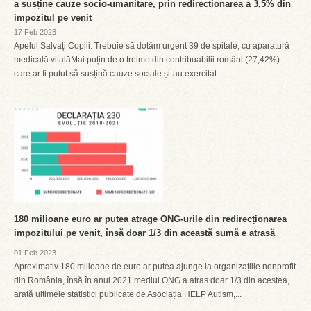
a susține cauze socio-umanitare, prin redirecționarea a 3,5% din
impozitul pe venit
17 Feb 2023
Apelul Salvați Copiii: Trebuie să dotăm urgent 39 de spitale, cu aparatură
medicală vitalăMai puțin de o treime din contribuabilii români (27,42%)
care ar fi putut să susțină cauze sociale și-au exercitat...
180 milioane euro ar putea atrage ONG-urile din redirecționarea
impozitului pe venit, însă doar 1/3 din această sumă e atrasă
01 Feb 2023
Aproximativ 180 milioane de euro ar putea ajunge la organizațiile nonprofit
din România, însă în anul 2021 mediul ONG a atras doar 1/3 din acestea,
arată ultimele statistici publicate de Asociația HELP Autism,...