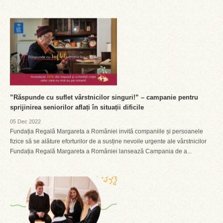
”Răspunde cu suflet vârstnicilor singuri!” – campanie pentru
sprijinirea seniorilor aflați în situații dificile
05 Dec 2022
Fundația Regală Margareta a României invită companiile și persoanele
fizice să se alăture eforturilor de a susține nevoile urgente ale vârstnicilor
Fundația Regală Margareta a României lansează Campania de a...