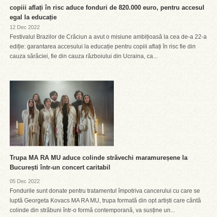
copiii aflați în risc aduce fonduri de 820.000 euro, pentru accesul
egal la educație
12 Dec 2022
Festivalul Brazilor de Crăciun a avut o misiune ambițioasă la cea de-a 22-a
ediție: garantarea accesului la educație pentru copiii aflați în risc fie din
cauza sărăciei, fie din cauza războiului din Ucraina, ca...
Trupa MA RA MU aduce colinde străvechi maramureșene la
București într-un concert caritabil
05 Dec 2022
Fondurile sunt donate pentru tratamentul împotriva cancerului cu care se
luptă Georgeta Kovacs MA RA MU, trupa formată din opt artiști care cântă
colinde din străbuni într-o formă contemporană, va susține un...