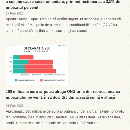
a susține cauze socio-umanitare, prin redirecționarea a 3,5% din
impozitul pe venit
17 Feb 2023
Apelul Salvați Copiii: Trebuie să dotăm urgent 39 de spitale, cu aparatură
medicală vitalăMai puțin de o treime din contribuabilii români (27,42%)
care ar fi putut să susțină cauze sociale și-au exercitat...
180 milioane euro ar putea atrage ONG-urile din redirecționarea
impozitului pe venit, însă doar 1/3 din această sumă e atrasă
01 Feb 2023
Aproximativ 180 milioane de euro ar putea ajunge la organizațiile nonprofit
din România, însă în anul 2021 mediul ONG a atras doar 1/3 din acestea,
arată ultimele statistici publicate de Asociația HELP Autism,...