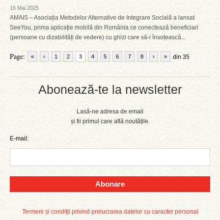
16 Mai 2025
AMAIS – Asociația Metodelor Alternative de Integrare Socială a lansat
SeeYou, prima aplicație mobilă din România ce conectează beneficiari
(persoane cu dizabilități de vedere) cu ghizi care să-i însoțească...
Page:
«
‹
1
2
3
4
5
6
7
8
›
»
din 35
Abonează-te la newsletter
Lasă-ne adresa de email
și fii primul care află noutățile.
E-mail:
Abonare
Termeni și condiții privind prelucrarea datelor cu caracter personal