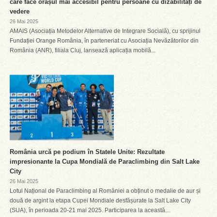
care face orașul mai accesibil pentru persoane cu dizabilități de
vedere
26 Mai 2025
AMAIS (Asociația Metodelor Alternative de Integrare Socială), cu sprijinul
Fundației Orange România, în parteneriat cu Asociația Nevăzătorilor din
România (ANR), filiala Cluj, lansează aplicația mobilă...
România urcă pe podium în Statele Unite: Rezultate
impresionante la Cupa Mondială de Paraclimbing din Salt Lake
City
26 Mai 2025
Lotul Național de Paraclimbing al României a obținut o medalie de aur și
două de argint la etapa Cupei Mondiale desfășurate la Salt Lake City
(SUA), în perioada 20-21 mai 2025. Participarea la această...