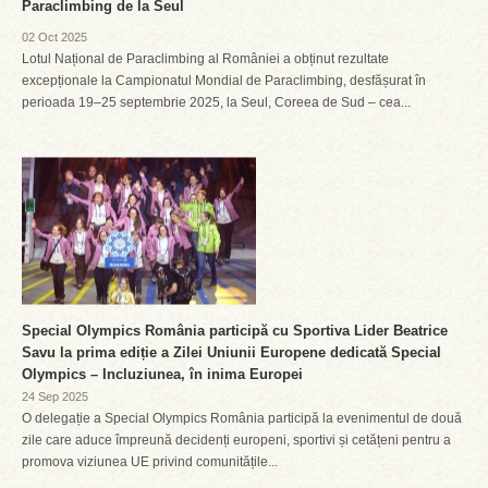
Paraclimbing de la Seul
02 Oct 2025
Lotul Național de Paraclimbing al României a obținut rezultate
excepționale la Campionatul Mondial de Paraclimbing, desfășurat în
perioada 19–25 septembrie 2025, la Seul, Coreea de Sud – cea...
Special Olympics România participă cu Sportiva Lider Beatrice
Savu la prima ediție a Zilei Uniunii Europene dedicată Special
Olympics – Incluziunea, în inima Europei
24 Sep 2025
O delegație a Special Olympics România participă la evenimentul de două
zile care aduce împreună decidenți europeni, sportivi și cetățeni pentru a
promova viziunea UE privind comunitățile...