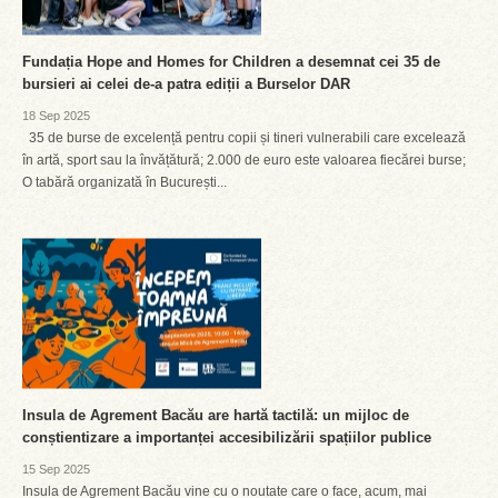
Fundația Hope and Homes for Children a desemnat cei 35 de
bursieri ai celei de-a patra ediții a Burselor DAR
18 Sep 2025
35 de burse de excelență pentru copii și tineri vulnerabili care excelează
în artă, sport sau la învățătură; 2.000 de euro este valoarea fiecărei burse;
O tabără organizată în București...
Insula de Agrement Bacău are hartă tactilă: un mijloc de
conștientizare a importanței accesibilizării spațiilor publice
15 Sep 2025
Insula de Agrement Bacău vine cu o noutate care o face, acum, mai