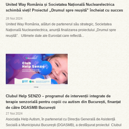
United Way România și Societatea Națională Nuclearelectrica
schimbă vieți! Proiectul „Drumul spre reușită” încheiat cu succes
28 Noi 2024
United Way România, alături de partenerul său strategic, Societatea
Națională Nuclearelectrica, anunță finalizarea proiectului „Drumul spre
reușită”. Ultimele date ale Eurostat care reflectă...
Clubul Help SENZO – programul de intervenții integrate de
terapie senzorială pentru copiii cu autism din București, finanțat
de către DGASMB București
27 Noi 2024
Asociația Help Autism, în parteneriat cu Direcția Generală de Asistență
Socială a Municipiului București (DGASMB), a desfășurat proiectul Clubul