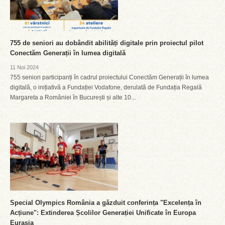
755 de seniori au dobândit abilități digitale prin proiectul pilot
Conectăm Generații în lumea digitală
11 Noi 2024
755 seniori participanți în cadrul proiectului Conectăm Generații în lumea
digitală, o inițiativă a Fundației Vodafone, derulată de Fundația Regală
Margareta a României în București și alte 10...
Special Olympics România a găzduit conferința "Excelența în
Acțiune": Extinderea Școlilor Generației Unificate în Europa
Eurasia