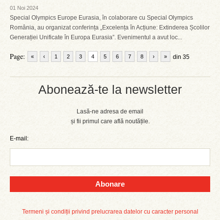
01 Noi 2024
Special Olympics Europe Eurasia, în colaborare cu Special Olympics
România, au organizat conferința „Excelența în Acțiune: Extinderea Școlilor
Generației Unificate în Europa Eurasia”. Evenimentul a avut loc...
Page:
«
‹
1
2
3
4
5
6
7
8
›
»
din 35
Abonează-te la newsletter
Lasă-ne adresa de email
și fii primul care află noutățile.
E-mail:
Abonare
Termeni și condiții privind prelucrarea datelor cu caracter personal