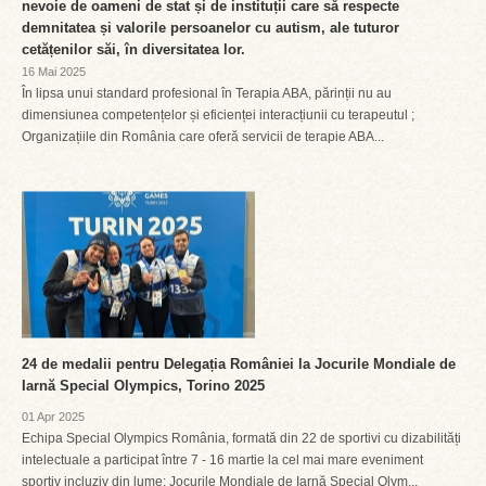
nevoie de oameni de stat și de instituții care să respecte
demnitatea și valorile persoanelor cu autism, ale tuturor
cetățenilor săi, în diversitatea lor.
16 Mai 2025
În lipsa unui standard profesional în Terapia ABA, părinții nu au
dimensiunea competențelor și eficienței interacțiunii cu terapeutul ;
Organizațiile din România care oferă servicii de terapie ABA...
24 de medalii pentru Delegația României la Jocurile Mondiale de
Iarnă Special Olympics, Torino 2025
01 Apr 2025
Echipa Special Olympics România, formată din 22 de sportivi cu dizabilități
intelectuale a participat între 7 - 16 martie la cel mai mare eveniment
sportiv incluziv din lume: Jocurile Mondiale de Iarnă Special Olym...