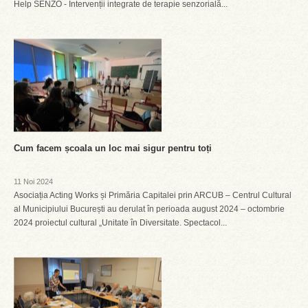
Help SENZO - Intervenții integrate de terapie senzorială...
Cum facem școala un loc mai sigur pentru toți
11 Noi 2024
Asociația Acting Works și Primăria Capitalei prin ARCUB – Centrul Cultural
al Municipiului București au derulat în perioada august 2024 – octombrie
2024 proiectul cultural „Unitate în Diversitate. Spectacol...