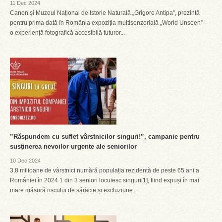
11 Dec 2024
Canon și Muzeul Național de Istorie Naturală „Grigore Antipa”, prezintă
pentru prima dată în România expoziția multisenzorială „World Unseen” –
o experiență fotografică accesibilă tuturor...
”Răspundem cu suflet vârstnicilor singuri!”, campanie pentru
susținerea nevoilor urgente ale seniorilor
10 Dec 2024
3,8 milioane de vârstnici numără populația rezidentă de peste 65 ani a
României în 2024 1 din 3 seniori locuiesc singuri[1], fiind expuși în mai
mare măsură riscului de sărăcie și excluziune...