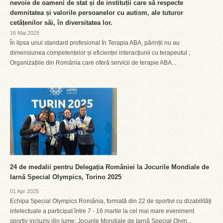
nevoie de oameni de stat și de instituții care să respecte
demnitatea și valorile persoanelor cu autism, ale tuturor
cetățenilor săi, în diversitatea lor.
16 Mai 2025
În lipsa unui standard profesional în Terapia ABA, părinții nu au
dimensiunea competențelor și eficienței interacțiunii cu terapeutul ;
Organizațiile din România care oferă servicii de terapie ABA...
24 de medalii pentru Delegația României la Jocurile Mondiale de
Iarnă Special Olympics, Torino 2025
01 Apr 2025
Echipa Special Olympics România, formată din 22 de sportivi cu dizabilități
intelectuale a participat între 7 - 16 martie la cel mai mare eveniment
sportiv incluziv din lume: Jocurile Mondiale de Iarnă Special Olym...