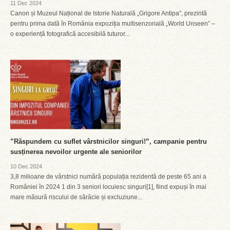
11 Dec 2024
Canon și Muzeul Național de Istorie Naturală „Grigore Antipa”, prezintă
pentru prima dată în România expoziția multisenzorială „World Unseen” –
o experiență fotografică accesibilă tuturor...
”Răspundem cu suflet vârstnicilor singuri!”, campanie pentru
susținerea nevoilor urgente ale seniorilor
10 Dec 2024
3,8 milioane de vârstnici numără populația rezidentă de peste 65 ani a
României în 2024 1 din 3 seniori locuiesc singuri[1], fiind expuși în mai
mare măsură riscului de sărăcie și excluziune...