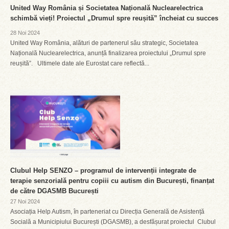
United Way România și Societatea Națională Nuclearelectrica
schimbă vieți! Proiectul „Drumul spre reușită” încheiat cu succes
28 Noi 2024
United Way România, alături de partenerul său strategic, Societatea
Națională Nuclearelectrica, anunță finalizarea proiectului „Drumul spre
reușită”. Ultimele date ale Eurostat care reflectă...
Clubul Help SENZO – programul de intervenții integrate de
terapie senzorială pentru copiii cu autism din București, finanțat
de către DGASMB București
27 Noi 2024
Asociația Help Autism, în parteneriat cu Direcția Generală de Asistență
Socială a Municipiului București (DGASMB), a desfășurat proiectul Clubul