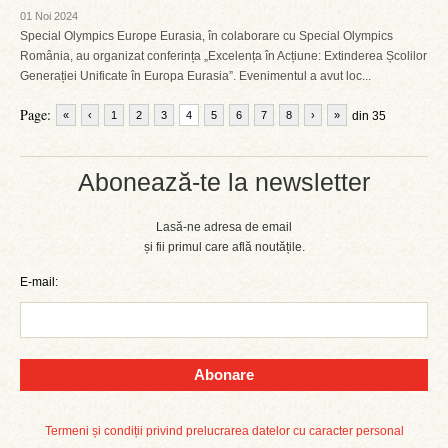
01 Noi 2024
Special Olympics Europe Eurasia, în colaborare cu Special Olympics
România, au organizat conferința „Excelența în Acțiune: Extinderea Școlilor
Generației Unificate în Europa Eurasia”. Evenimentul a avut loc...
Page:
«
‹
1
2
3
4
5
6
7
8
›
»
din 35
Abonează-te la newsletter
Lasă-ne adresa de email
și fii primul care află noutățile.
E-mail:
Abonare
Termeni și condiții privind prelucrarea datelor cu caracter personal