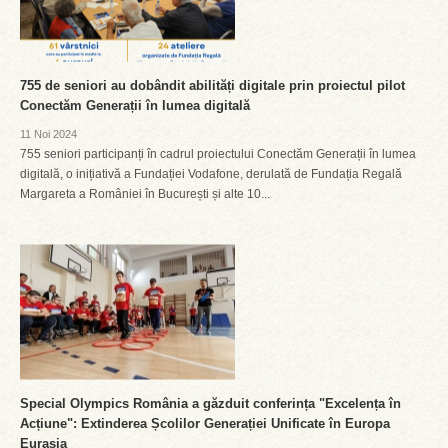
755 de seniori au dobândit abilități digitale prin proiectul pilot
Conectăm Generații în lumea digitală
11 Noi 2024
755 seniori participanți în cadrul proiectului Conectăm Generații în lumea
digitală, o inițiativă a Fundației Vodafone, derulată de Fundația Regală
Margareta a României în București și alte 10...
Special Olympics România a găzduit conferința "Excelența în
Acțiune": Extinderea Școlilor Generației Unificate în Europa
Eurasia