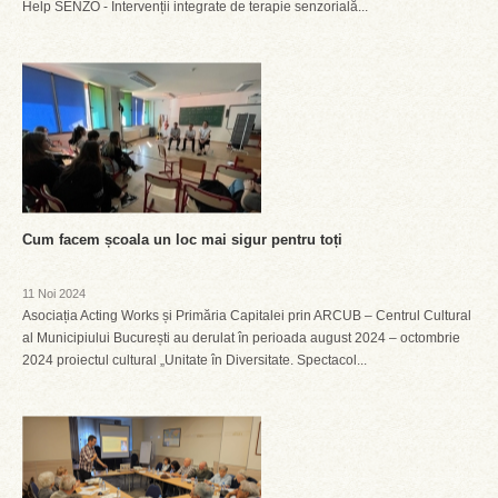
Help SENZO - Intervenții integrate de terapie senzorială...
Cum facem școala un loc mai sigur pentru toți
11 Noi 2024
Asociația Acting Works și Primăria Capitalei prin ARCUB – Centrul Cultural
al Municipiului București au derulat în perioada august 2024 – octombrie
2024 proiectul cultural „Unitate în Diversitate. Spectacol...