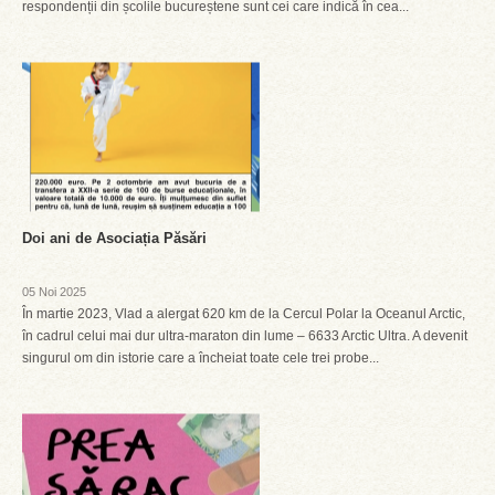
respondenții din școlile bucureștene sunt cei care indică în cea...
Doi ani de Asociația Păsări
05 Noi 2025
În martie 2023, Vlad a alergat 620 km de la Cercul Polar la Oceanul Arctic,
în cadrul celui mai dur ultra-maraton din lume – 6633 Arctic Ultra. A devenit
singurul om din istorie care a încheiat toate cele trei probe...