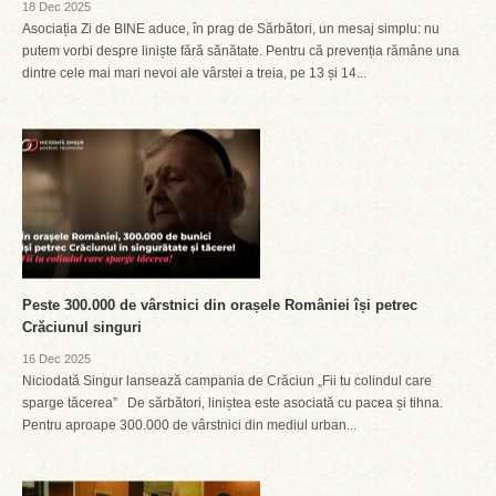
18 Dec 2025
Asociația Zi de BINE aduce, în prag de Sărbători, un mesaj simplu: nu
putem vorbi despre liniște fără sănătate. Pentru că prevenția rămâne una
dintre cele mai mari nevoi ale vârstei a treia, pe 13 și 14...
Peste 300.000 de vârstnici din orașele României își petrec
Crăciunul singuri
16 Dec 2025
Niciodată Singur lansează campania de Crăciun „Fii tu colindul care
sparge tăcerea” De sărbători, liniștea este asociată cu pacea și tihna.
Pentru aproape 300.000 de vârstnici din mediul urban...