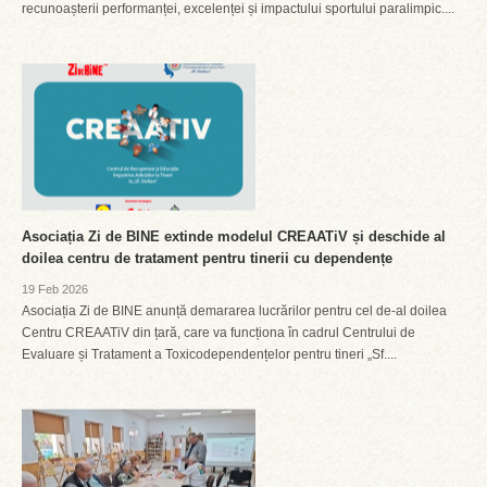
recunoașterii performanței, excelenței și impactului sportului paralimpic....
Asociația Zi de BINE extinde modelul CREAATiV și deschide al
doilea centru de tratament pentru tinerii cu dependențe
19 Feb 2026
Asociația Zi de BINE anunță demararea lucrărilor pentru cel de-al doilea
Centru CREAATiV din țară, care va funcționa în cadrul Centrului de
Evaluare și Tratament a Toxicodependențelor pentru tineri „Sf....