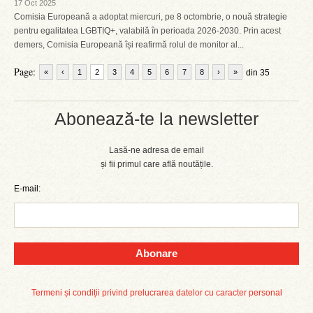
17 Oct 2025
Comisia Europeană a adoptat miercuri, pe 8 octombrie, o nouă strategie
pentru egalitatea LGBTIQ+, valabilă în perioada 2026-2030. Prin acest
demers, Comisia Europeană își reafirmă rolul de monitor al...
Page:
«
‹
1
2
3
4
5
6
7
8
›
»
din 35
Abonează-te la newsletter
Lasă-ne adresa de email
și fii primul care află noutățile.
E-mail:
Abonare
Termeni și condiții privind prelucrarea datelor cu caracter personal