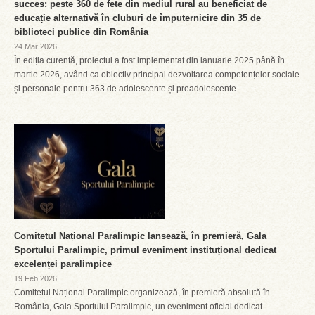
succes: peste 360 de fete din mediul rural au beneficiat de
educație alternativă în cluburi de împuternicire din 35 de
biblioteci publice din România
24 Mar 2026
În ediția curentă, proiectul a fost implementat din ianuarie 2025 până în
martie 2026, având ca obiectiv principal dezvoltarea competențelor sociale
și personale pentru 363 de adolescente și preadolescente...
Comitetul Național Paralimpic lansează, în premieră, Gala
Sportului Paralimpic, primul eveniment instituțional dedicat
excelenței paralimpice
19 Feb 2026
Comitetul Național Paralimpic organizează, în premieră absolută în
România, Gala Sportului Paralimpic, un eveniment oficial dedicat