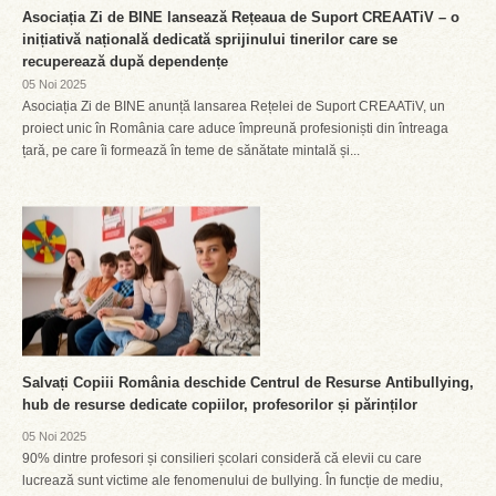
Asociația Zi de BINE lansează Rețeaua de Suport CREAATiV – o
inițiativă națională dedicată sprijinului tinerilor care se
recuperează după dependențe
05 Noi 2025
Asociația Zi de BINE anunță lansarea Rețelei de Suport CREAATiV, un
proiect unic în România care aduce împreună profesioniști din întreaga
țară, pe care îi formează în teme de sănătate mintală și...
Salvați Copiii România deschide Centrul de Resurse Antibullying,
hub de resurse dedicate copiilor, profesorilor și părinților
05 Noi 2025
90% dintre profesori și consilieri școlari consideră că elevii cu care
lucrează sunt victime ale fenomenului de bullying. În funcție de mediu,