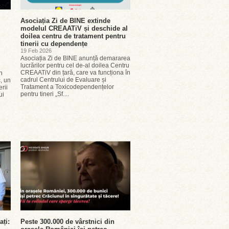
Asociația Zi de BINE extinde
modelul CREAATiV și deschide al
doilea centru de tratament pentru
tinerii cu dependențe
19 Feb 2026
Asociația Zi de BINE anunță demararea
lucrărilor pentru cel de-al doilea Centru
CREAATiV din țară, care va funcționa în
n
cadrul Centrului de Evaluare și
, un
Tratament a Toxicodependențelor
rii
pentru tineri „Sf....
ui
ați:
Peste 300.000 de vârstnici din