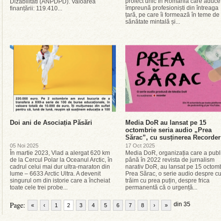
proiect unic în România care aduce
Dizabilitati (ANPDPD). Valoarea
împreună profesioniști din întreaga
finanțării: 119.410...
țară, pe care îi formează în teme de
sănătate mintală și...
Doi ani de Asociația Păsări
Media DoR au lansat pe 15
octombrie seria audio „Prea
Sărac”, cu susținerea Recorder
05 Noi 2025
17 Oct 2025
În martie 2023, Vlad a alergat 620 km
Media DoR, organizația care a publ
de la Cercul Polar la Oceanul Arctic, în
până în 2022 revista de jurnalism
cadrul celui mai dur ultra-maraton din
narativ DoR, au lansat pe 15 octom
lume – 6633 Arctic Ultra. A devenit
Prea Sărac, o serie audio despre c
singurul om din istorie care a încheiat
trăim cu prea puțin, despre frica
toate cele trei probe...
permanentă că o urgență...
Page:
din 35
«
‹
1
2
3
4
5
6
7
8
›
»