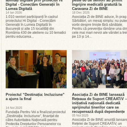
abilități digitale prin proiectul Hi
peste 80 de seniori au primit
Digital - Conectăm Generații în
îngrijire medicală gratuită la
Lumea Digitală
Caravana Zi de BINE
14 Ian 2026
18 Dec 2025
1.010 seniori participanți în cadrul
Asociația Zi de BINE aduce, în prag
proiectului Hi Digital - Conectăm
Sărbători, un mesaj simplu: nu put
Generații în Lumea Digitală în
vorbi despre liniște fără sănătate.
București și alte 15 localități din
Pentru că prevenția rămâne una din
România 430 de ateliere cu 10 tematici
cele mai mari nevoi ale vârstei a tre
pentru educarea...
pe 13 și 14...
Proiectul “Destinația: Incluziune”
Asociația Zi de BINE lansează
a ajuns la final
Rețeaua de Suport CREAATiV –
inițiativă națională dedicată
sprijinului tinerilor care se
14 Noi 2025
recuperează după dependențe
Fundația Pentru Voi a finalizat proiectul
05 Noi 2025
„Destinația: Incluziune”, finanțat de
Asociația Zi de BINE anunță lansar
către Autoritatea Națională pentru
Rețelei de Suport CREAATiV, un
Protectia Drepturilor Persoanelor cu