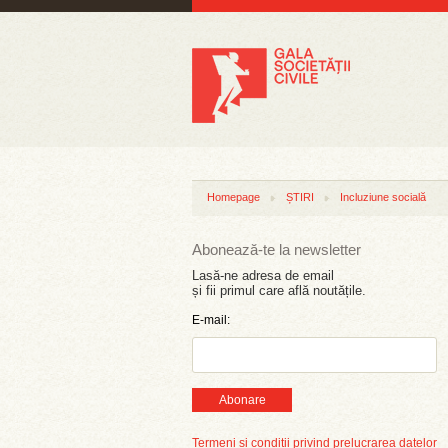
Homepage
ȘTIRI
Incluziune socială
Abonează-te la newsletter
Lasă-ne adresa de email
și fii primul care află noutățile.
E-mail:
Abonare
Termeni și condiții privind prelucrarea datelor