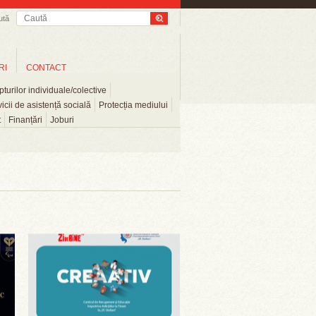
ută
RI
CONTACT
turilor individuale/colective
icii de asistență socială
Protecția mediului
t
Finanțări
Joburi