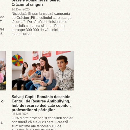
orașele României își petrec
Crăciunul singuri
16 Dec 2025
Niciodată Singur lansează campania
 de
de Crăciun „Fii tu colindul care sparge
em
tăcerea” De sărbători, liniștea este
asociată cu pacea și tihna. Pentru
tre
aproape 300.000 de vârstnici din
ia,
mediul urban...
Salvați Copiii România deschide
 o
Centrul de Resurse Antibullying,
hub de resurse dedicate copiilor,
profesorilor și părinților
05 Noi 2025
90% dintre profesori și consilieri școlari
consideră că elevii cu care lucrează
ea
sunt victime ale fenomenului de