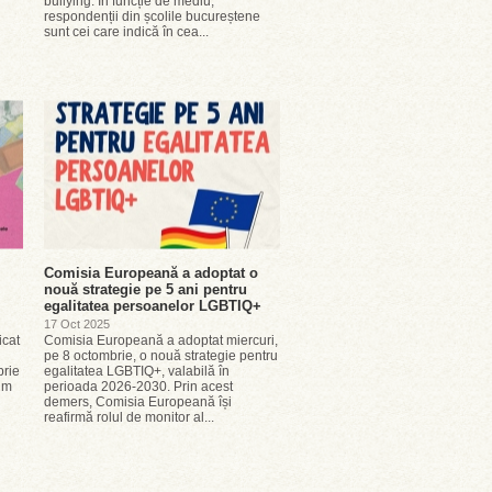
bullying. În funcție de mediu,
respondenții din școlile bucureștene
sunt cei care indică în cea...
Comisia Europeană a adoptat o
nouă strategie pe 5 ani pentru
egalitatea persoanelor LGBTIQ+
17 Oct 2025
icat
Comisia Europeană a adoptat miercuri,
pe 8 octombrie, o nouă strategie pentru
brie
egalitatea LGBTIQ+, valabilă în
um
perioada 2026-2030. Prin acest
demers, Comisia Europeană își
reafirmă rolul de monitor al...