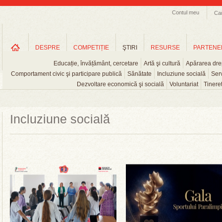
Contul meu
Ca
DESPRE
COMPETIȚIE
ŞTIRI
RESURSE
PARTENE
Educație, învățământ, cercetare
Artă şi cultură
Apărarea drep
Comportament civic şi participare publică
Sănătate
Incluziune socială
Serv
Dezvoltare economică şi socială
Voluntariat
Tinere
Incluziune socială