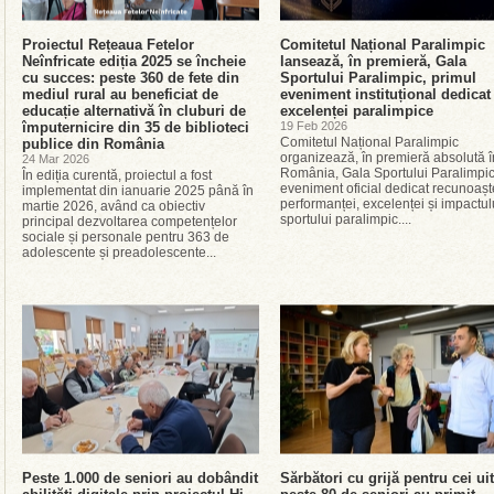
Proiectul Rețeaua Fetelor
Comitetul Național Paralimpic
Neînfricate ediția 2025 se încheie
lansează, în premieră, Gala
cu succes: peste 360 de fete din
Sportului Paralimpic, primul
mediul rural au beneficiat de
eveniment instituțional dedicat
educație alternativă în cluburi de
excelenței paralimpice
împuternicire din 35 de biblioteci
19 Feb 2026
Comitetul Național Paralimpic
publice din România
organizează, în premieră absolută î
24 Mar 2026
România, Gala Sportului Paralimpic
În ediția curentă, proiectul a fost
eveniment oficial dedicat recunoaște
implementat din ianuarie 2025 până în
performanței, excelenței și impactul
martie 2026, având ca obiectiv
sportului paralimpic....
principal dezvoltarea competențelor
sociale și personale pentru 363 de
adolescente și preadolescente...
Peste 1.000 de seniori au dobândit
Sărbători cu grijă pentru cei uit