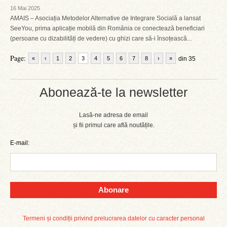
16 Mai 2025
AMAIS – Asociația Metodelor Alternative de Integrare Socială a lansat
SeeYou, prima aplicație mobilă din România ce conectează beneficiari
(persoane cu dizabilități de vedere) cu ghizi care să-i însoțească...
Page:
«
‹
1
2
3
4
5
6
7
8
›
»
din 35
Abonează-te la newsletter
Lasă-ne adresa de email
și fii primul care află noutățile.
E-mail:
Abonare
Termeni și condiții privind prelucrarea datelor cu caracter personal