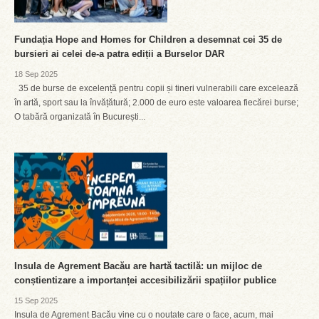
Fundația Hope and Homes for Children a desemnat cei 35 de
bursieri ai celei de-a patra ediții a Burselor DAR
18 Sep 2025
35 de burse de excelență pentru copii și tineri vulnerabili care excelează
în artă, sport sau la învățătură; 2.000 de euro este valoarea fiecărei burse;
O tabără organizată în București...
Insula de Agrement Bacău are hartă tactilă: un mijloc de
conștientizare a importanței accesibilizării spațiilor publice
15 Sep 2025
Insula de Agrement Bacău vine cu o noutate care o face, acum, mai