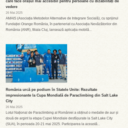
care face orașul mai accesibil pentru persoane cu dizabilități de
vedere
26 Mai 2025
AMAIS (Asociația Metodelor Alternative de Integrare Socială), cu sprijinul
Fundației Orange România, în parteneriat cu Asociația Nevăzătorilor din
România (ANR), filiala Cluj, lansează aplicația mobilă...
România urcă pe podium în Statele Unite: Rezultate
impresionante la Cupa Mondială de Paraclimbing din Salt Lake
City
26 Mai 2025
Lotul Național de Paraclimbing al României a obținut o medalie de aur și
două de argint la etapa Cupei Mondiale desfășurate la Salt Lake City
(SUA), în perioada 20-21 mai 2025. Participarea la această...