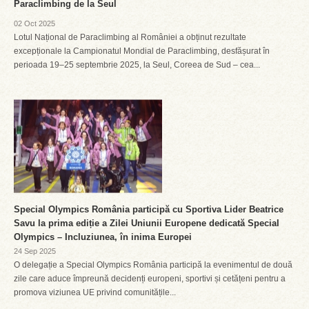
Paraclimbing de la Seul
02 Oct 2025
Lotul Național de Paraclimbing al României a obținut rezultate
excepționale la Campionatul Mondial de Paraclimbing, desfășurat în
perioada 19–25 septembrie 2025, la Seul, Coreea de Sud – cea...
Special Olympics România participă cu Sportiva Lider Beatrice
Savu la prima ediție a Zilei Uniunii Europene dedicată Special
Olympics – Incluziunea, în inima Europei
24 Sep 2025
O delegație a Special Olympics România participă la evenimentul de două
zile care aduce împreună decidenți europeni, sportivi și cetățeni pentru a
promova viziunea UE privind comunitățile...