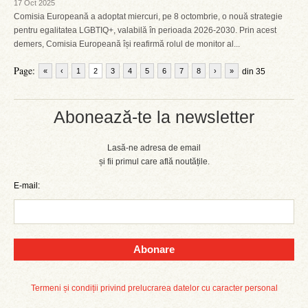
17 Oct 2025
Comisia Europeană a adoptat miercuri, pe 8 octombrie, o nouă strategie
pentru egalitatea LGBTIQ+, valabilă în perioada 2026-2030. Prin acest
demers, Comisia Europeană își reafirmă rolul de monitor al...
Page:
«
‹
1
2
3
4
5
6
7
8
›
»
din 35
Abonează-te la newsletter
Lasă-ne adresa de email
și fii primul care află noutățile.
E-mail:
Abonare
Termeni și condiții privind prelucrarea datelor cu caracter personal