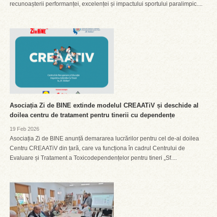
recunoașterii performanței, excelenței și impactului sportului paralimpic....
Asociația Zi de BINE extinde modelul CREAATiV și deschide al
doilea centru de tratament pentru tinerii cu dependențe
19 Feb 2026
Asociația Zi de BINE anunță demararea lucrărilor pentru cel de-al doilea
Centru CREAATiV din țară, care va funcționa în cadrul Centrului de
Evaluare și Tratament a Toxicodependențelor pentru tineri „Sf....