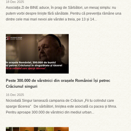
18 Dec 2025
Asociația Zi de BINE aduce, în prag de Sărbători, un mesaj simplu: nu
putem vorbi despre liniște fără sănătate. Pentru că prevenția rămâne una
dintre cele mai mari nevoi ale vârstei a treia, pe 13 și 14...
Peste 300.000 de vârstnici din orașele României își petrec
Crăciunul singuri
16 Dec 2025
Niciodată Singur lansează campania de Crăciun „Fii tu colindul care
sparge tăcerea” De sărbători, liniștea este asociată cu pacea și tihna.
Pentru aproape 300.000 de vârstnici din mediul urban...