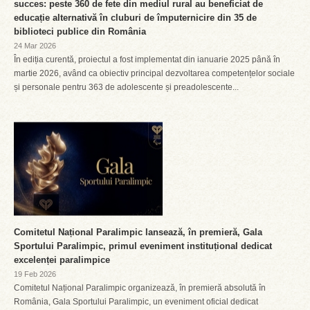
succes: peste 360 de fete din mediul rural au beneficiat de
educație alternativă în cluburi de împuternicire din 35 de
biblioteci publice din România
24 Mar 2026
În ediția curentă, proiectul a fost implementat din ianuarie 2025 până în
martie 2026, având ca obiectiv principal dezvoltarea competențelor sociale
și personale pentru 363 de adolescente și preadolescente...
Comitetul Național Paralimpic lansează, în premieră, Gala
Sportului Paralimpic, primul eveniment instituțional dedicat
excelenței paralimpice
19 Feb 2026
Comitetul Național Paralimpic organizează, în premieră absolută în
România, Gala Sportului Paralimpic, un eveniment oficial dedicat