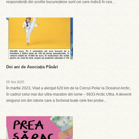
respondenții din școlile bucureștene sunt cei care indică în cea...
Doi ani de Asociația Păsări
05 Noi 2025
În martie 2023, Vlad a alergat 620 km de la Cercul Polar la Oceanul Arctic,
în cadrul celui mai dur ultra-maraton din lume – 6633 Arctic Ultra. A devenit
singurul om din istorie care a încheiat toate cele trei probe...