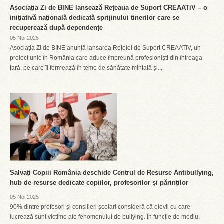
Asociația Zi de BINE lansează Rețeaua de Suport CREAATiV – o
inițiativă națională dedicată sprijinului tinerilor care se
recuperează după dependențe
05 Noi 2025
Asociația Zi de BINE anunță lansarea Rețelei de Suport CREAATiV, un
proiect unic în România care aduce împreună profesioniști din întreaga
țară, pe care îi formează în teme de sănătate mintală și...
Salvați Copiii România deschide Centrul de Resurse Antibullying,
hub de resurse dedicate copiilor, profesorilor și părinților
05 Noi 2025
90% dintre profesori și consilieri școlari consideră că elevii cu care
lucrează sunt victime ale fenomenului de bullying. În funcție de mediu,