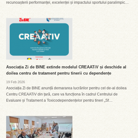
recunoașterii performanței, excelenței și impactului sportului paralimpic....
Asociația Zi de BINE extinde modelul CREAATiV și deschide al
doilea centru de tratament pentru tinerii cu dependențe
19 Feb 2026
Asociația Zi de BINE anunță demararea lucrărilor pentru cel de-al doilea
Centru CREAATiV din țară, care va funcționa în cadrul Centrului de
Evaluare și Tratament a Toxicodependențelor pentru tineri „Sf....