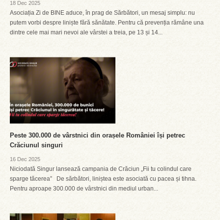
18 Dec 2025
Asociația Zi de BINE aduce, în prag de Sărbători, un mesaj simplu: nu
putem vorbi despre liniște fără sănătate. Pentru că prevenția rămâne una
dintre cele mai mari nevoi ale vârstei a treia, pe 13 și 14...
Peste 300.000 de vârstnici din orașele României își petrec
Crăciunul singuri
16 Dec 2025
Niciodată Singur lansează campania de Crăciun „Fii tu colindul care
sparge tăcerea” De sărbători, liniștea este asociată cu pacea și tihna.
Pentru aproape 300.000 de vârstnici din mediul urban...