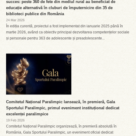
succes: peste 360 de fete din mediul rural au beneficiat de
educație alternativă în cluburi de împuternicire din 35 de
biblioteci publice din România
24 Mar 2026
În ediția curentă, proiectul a fost implementat din ianuarie 2025 până în
martie 2026, având ca obiectiv principal dezvoltarea competențelor sociale
și personale pentru 363 de adolescente și preadolescente...
Comitetul Național Paralimpic lansează, în premieră, Gala
Sportului Paralimpic, primul eveniment instituțional dedicat
excelenței paralimpice
19 Feb 2026
Comitetul Național Paralimpic organizează, în premieră absolută în
România, Gala Sportului Paralimpic, un eveniment oficial dedicat