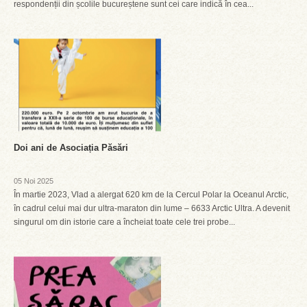
respondenții din școlile bucureștene sunt cei care indică în cea...
Doi ani de Asociația Păsări
05 Noi 2025
În martie 2023, Vlad a alergat 620 km de la Cercul Polar la Oceanul Arctic,
în cadrul celui mai dur ultra-maraton din lume – 6633 Arctic Ultra. A devenit
singurul om din istorie care a încheiat toate cele trei probe...