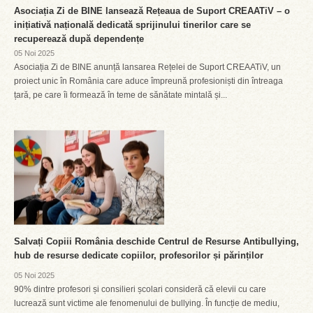
Asociația Zi de BINE lansează Rețeaua de Suport CREAATiV – o
inițiativă națională dedicată sprijinului tinerilor care se
recuperează după dependențe
05 Noi 2025
Asociația Zi de BINE anunță lansarea Rețelei de Suport CREAATiV, un
proiect unic în România care aduce împreună profesioniști din întreaga
țară, pe care îi formează în teme de sănătate mintală și...
Salvați Copiii România deschide Centrul de Resurse Antibullying,
hub de resurse dedicate copiilor, profesorilor și părinților
05 Noi 2025
90% dintre profesori și consilieri școlari consideră că elevii cu care
lucrează sunt victime ale fenomenului de bullying. În funcție de mediu,