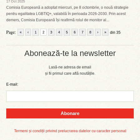
17 Oct 2025
Comisia Europeană a adoptat miercuri, pe 8 octombrie, o nouă strategie
pentru egalitatea LGBTIQ+, valabilă în perioada 2026-2030. Prin acest
demers, Comisia Europeană își reafirmă rolul de monitor al...
Page:
«
‹
1
2
3
4
5
6
7
8
›
»
din 35
Abonează-te la newsletter
Lasă-ne adresa de email
și fii primul care află noutățile.
E-mail:
Abonare
Termeni și condiții privind prelucrarea datelor cu caracter personal