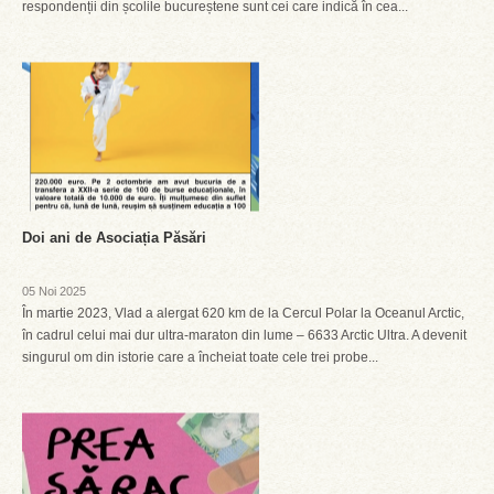
respondenții din școlile bucureștene sunt cei care indică în cea...
Doi ani de Asociația Păsări
05 Noi 2025
În martie 2023, Vlad a alergat 620 km de la Cercul Polar la Oceanul Arctic,
în cadrul celui mai dur ultra-maraton din lume – 6633 Arctic Ultra. A devenit
singurul om din istorie care a încheiat toate cele trei probe...