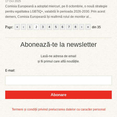
17 Oct 2025
Comisia Europeană a adoptat miercuri, pe 8 octombrie, o nouă strategie
pentru egalitatea LGBTIQ+, valabilă în perioada 2026-2030. Prin acest
demers, Comisia Europeană își reafirmă rolul de monitor al...
Page:
«
‹
1
2
3
4
5
6
7
8
›
»
din 35
Abonează-te la newsletter
Lasă-ne adresa de email
și fii primul care află noutățile.
E-mail:
Abonare
Termeni și condiții privind prelucrarea datelor cu caracter personal