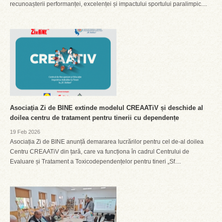
recunoașterii performanței, excelenței și impactului sportului paralimpic....
Asociația Zi de BINE extinde modelul CREAATiV și deschide al
doilea centru de tratament pentru tinerii cu dependențe
19 Feb 2026
Asociația Zi de BINE anunță demararea lucrărilor pentru cel de-al doilea
Centru CREAATiV din țară, care va funcționa în cadrul Centrului de
Evaluare și Tratament a Toxicodependențelor pentru tineri „Sf....