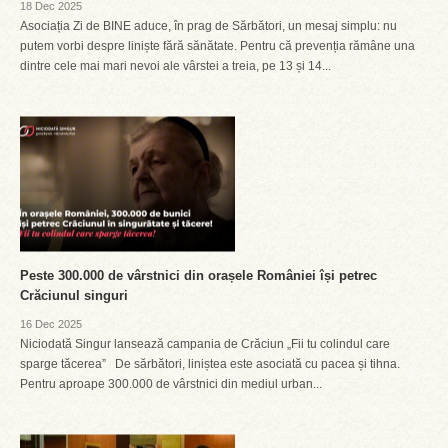
18 Dec 2025
Asociația Zi de BINE aduce, în prag de Sărbători, un mesaj simplu: nu
putem vorbi despre liniște fără sănătate. Pentru că prevenția rămâne una
dintre cele mai mari nevoi ale vârstei a treia, pe 13 și 14...
Peste 300.000 de vârstnici din orașele României își petrec
Crăciunul singuri
16 Dec 2025
Niciodată Singur lansează campania de Crăciun „Fii tu colindul care
sparge tăcerea” De sărbători, liniștea este asociată cu pacea și tihna.
Pentru aproape 300.000 de vârstnici din mediul urban...