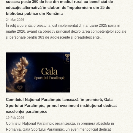
succes: peste 360 de fete din mediul rural au beneficiat de
educație alternativă în cluburi de împuternicire din 35 de
biblioteci publice din România
24 Mar 2026
În ediția curentă, proiectul a fost implementat din ianuarie 2025 până în
martie 2026, având ca obiectiv principal dezvoltarea competențelor sociale
și personale pentru 363 de adolescente și preadolescente...
Comitetul Național Paralimpic lansează, în premieră, Gala
Sportului Paralimpic, primul eveniment instituțional dedicat
excelenței paralimpice
19 Feb 2026
Comitetul Național Paralimpic organizează, în premieră absolută în
România, Gala Sportului Paralimpic, un eveniment oficial dedicat