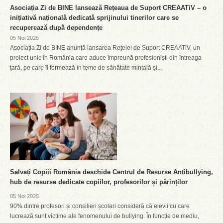
Asociația Zi de BINE lansează Rețeaua de Suport CREAATiV – o
inițiativă națională dedicată sprijinului tinerilor care se
recuperează după dependențe
05 Noi 2025
Asociația Zi de BINE anunță lansarea Rețelei de Suport CREAATiV, un
proiect unic în România care aduce împreună profesioniști din întreaga
țară, pe care îi formează în teme de sănătate mintală și...
Salvați Copiii România deschide Centrul de Resurse Antibullying,
hub de resurse dedicate copiilor, profesorilor și părinților
05 Noi 2025
90% dintre profesori și consilieri școlari consideră că elevii cu care
lucrează sunt victime ale fenomenului de bullying. În funcție de mediu,