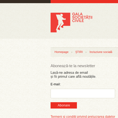
Homepage
ȘTIRI
Incluziune socială
Abonează-te la newsletter
Lasă-ne adresa de email
și fii primul care află noutățile.
E-mail:
Abonare
Termeni și condiții privind prelucrarea datelor