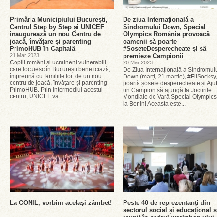
Primăria Municipiului București,
De ziua Internațională a
Centrul Step by Step și UNICEF
Sindromului Down, Special
inaugurează un nou Centru de
Olympics România provoacă
joacă, învățare și parenting
oamenii să poarte
PrimoHUB în Capitală
#SoseteDesperecheate și să
21 Mar 2023
premieze Campionii
Copiii români și ucraineni vulnerabili
20 Mar 2023
care locuiesc în București beneficiază,
De Ziua Internațională a Sindromul
împreună cu familiile lor, de un nou
Down (marți, 21 martie), #FiiSocksy,
centru de joacă, învățare și parenting
poartă șosete desperecheate și Aju
PrimoHUB. Prin intermediul acestui
un Campion să ajungă la Jocurile
centru, UNICEF va...
Mondiale de Vară Special Olympics
la Berlin! Aceasta este...
La CONIL, vorbim același zâmbet!
Peste 40 de reprezentanți din
sectorul social și educațional s