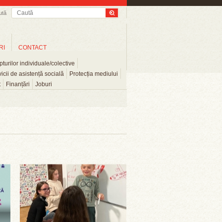
ută
RI
CONTACT
turilor individuale/colective
icii de asistență socială
Protecția mediului
t
Finanțări
Joburi