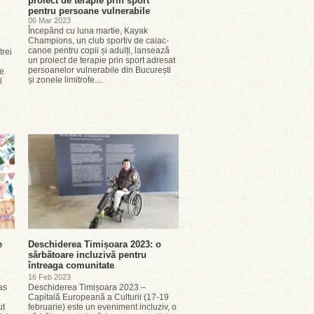
proiect de terapie prin sport
pentru persoane vulnerabile
06 Mar 2023
Începând cu luna martie, Kayak
Champions, un club sportiv de caiac-
canoe pentru copii și adulți, lansează
trei
un proiect de terapie prin sport adresat
persoanelor vulnerabile din București
se
și zonele limitrofe....
l
e
Deschiderea Timișoara 2023: o
sărbătoare incluzivă pentru
întreaga comunitate
16 Feb 2023
as
Deschiderea Timișoara 2023 –
Capitală Europeană a Culturii (17-19
ut
februarie) este un eveniment incluziv, o