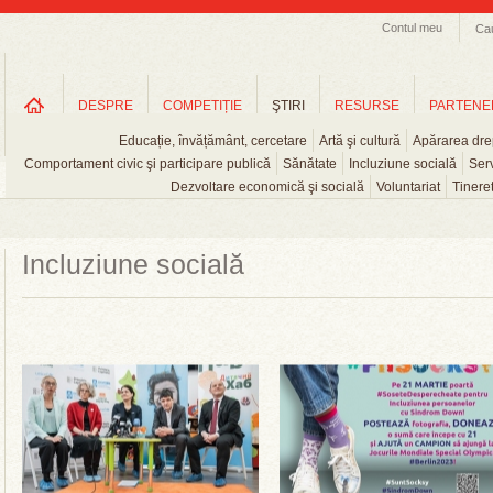
Contul meu
Ca
DESPRE
COMPETIȚIE
ŞTIRI
RESURSE
PARTENE
Educație, învățământ, cercetare
Artă şi cultură
Apărarea drep
Comportament civic şi participare publică
Sănătate
Incluziune socială
Serv
Dezvoltare economică şi socială
Voluntariat
Tinere
Incluziune socială