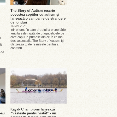
The Story of Autism rescrie
povestea copiilor cu autism şi
lansează o campanie de strângere
de fonduri
16 Mar 2023
Într-o lume în care dreptul la o copilărie
fericită este răpită de diagnosticele pe
care copiii le primesc din ce în ce mai
ui
des, ascociația The Story of Autism, își
utilizează toate resursele pentru a
tă
contribu...
 de
Kayak Champions lansează
-au
“Vâslește pentru viață!” - un