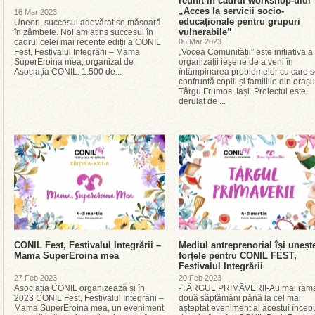
reunit în cadrul workshop-ului
„Acces la servicii socio-
16 Mar 2023
educaționale pentru grupuri
Uneori, succesul adevărat se măsoară
vulnerabile”
în zâmbete. Noi am atins succesul în
cadrul celei mai recente ediții a CONIL
06 Mar 2023
Fest, Festivalul Integrării – Mama
„Vocea Comunității” este inițiativa a 
SuperEroina mea, organizat de
organizații ieșene de a veni în
Asociația CONIL. 1.500 de...
întâmpinarea problemelor cu care 
confruntă copiii și familiile din orașu
Târgu Frumos, Iași. Proiectul este
derulat de ...
CONIL Fest, Festivalul Integrării –
Mediul antreprenorial își uneșt
Mama SuperEroina mea
forțele pentru CONIL FEST,
Festivalul Integrării
27 Feb 2023
20 Feb 2023
Asociația CONIL organizează și în
-TÂRGUL PRIMĂVERII-Au mai răm
2023 CONIL Fest, Festivalul Integrării –
două săptămâni până la cel mai
Mama SuperEroina mea, un eveniment
așteptat eveniment al acestui încep