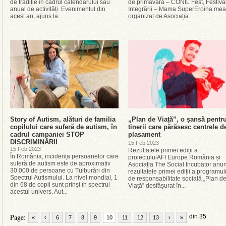
de tradiție în cadrul calendarului său
de primăvară – CONIL Fest, Festiva
anual de activități. Evenimentul din
Integrării – Mama SuperEroina mea
acest an, ajuns la...
organizat de Asociația...
Story of Autism, alături de familia
„Plan de Viață”, o șansă pentr
copilului care suferă de autism, în
tinerii care părăsesc centrele d
cadrul campaniei STOP
plasament
DISCRIMINĂRII
15 Feb 2023
15 Feb 2023
Rezultatele primei ediții a
În România, incidența persoanelor care
proiectuluiAFI Europe România și
suferă de autism este de aproximativ
Asociația The Social Incubator anu
30.000 de persoane cu Tulburări din
rezultatele primei ediții a programul
Spectrul Autismului. La nivel mondial, 1
de responsabilitate socială „Plan d
din 68 de copii sunt prinși în spectrul
Viață” desfășurat în...
acestui univers. Aut...
Page:
din 35
«
‹
6
7
8
9
10
11
12
13
›
»