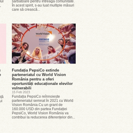
lul
sărbătoare pentru întreaga comunitate.
,
În acest spirit, s-au luat multiple măsuri
care să crească...
u
Fundația PepsiCo extinde
e
parteneriatul cu World Vision
România pentru a oferi
oportunități educaționale elevilor
vulnerabili
15 Feb 2023
Fundația PepsiCo reînnoiește
nță
parteneriatul semnat în 2021 cu World
ui
Vision România.Cu un grant de
e
160.000 USD din partea Fundației
PepsiCo, World Vision România va
contribui la reducerea diferențelor din...