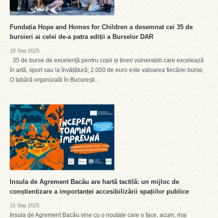
Fundația Hope and Homes for Children a desemnat cei 35 de
bursieri ai celei de-a patra ediții a Burselor DAR
18 Sep 2025
35 de burse de excelență pentru copii și tineri vulnerabili care excelează
în artă, sport sau la învățătură; 2.000 de euro este valoarea fiecărei burse;
O tabără organizată în București...
Insula de Agrement Bacău are hartă tactilă: un mijloc de
conștientizare a importanței accesibilizării spațiilor publice
15 Sep 2025
Insula de Agrement Bacău vine cu o noutate care o face, acum, mai