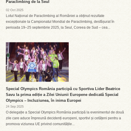
Paraclimbing de la Seul
02 Oct 2025
Lotul Național de Paraclimbing al României a obținut rezultate
excepționale la Campionatul Mondial de Paraclimbing, desfășurat în
perioada 19–25 septembrie 2025, la Seul, Coreea de Sud – cea...
Special Olympics România participă cu Sportiva Lider Beatrice
Savu la prima ediție a Zilei Uniunii Europene dedicată Special
Olympics – Incluziunea, în inima Europei
24 Sep 2025
O delegație a Special Olympics România participă la evenimentul de două
zile care aduce împreună decidenți europeni, sportivi și cetățeni pentru a
promova viziunea UE privind comunitățile...