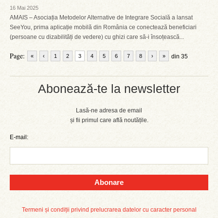
16 Mai 2025
AMAIS – Asociația Metodelor Alternative de Integrare Socială a lansat
SeeYou, prima aplicație mobilă din România ce conectează beneficiari
(persoane cu dizabilități de vedere) cu ghizi care să-i însoțească...
Page:
«
‹
1
2
3
4
5
6
7
8
›
»
din 35
Abonează-te la newsletter
Lasă-ne adresa de email
și fii primul care află noutățile.
E-mail:
Abonare
Termeni și condiții privind prelucrarea datelor cu caracter personal