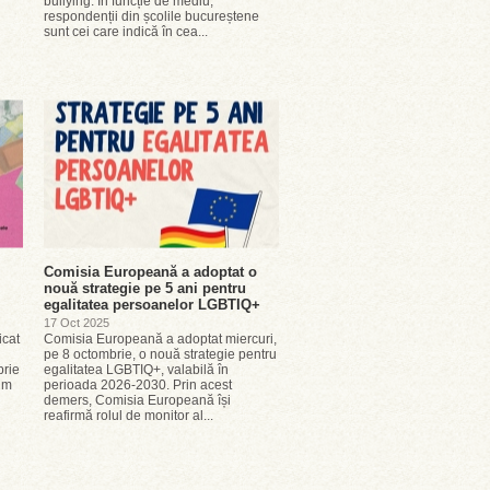
bullying. În funcție de mediu,
respondenții din școlile bucureștene
sunt cei care indică în cea...
Comisia Europeană a adoptat o
nouă strategie pe 5 ani pentru
egalitatea persoanelor LGBTIQ+
17 Oct 2025
icat
Comisia Europeană a adoptat miercuri,
pe 8 octombrie, o nouă strategie pentru
brie
egalitatea LGBTIQ+, valabilă în
um
perioada 2026-2030. Prin acest
demers, Comisia Europeană își
reafirmă rolul de monitor al...