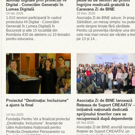
abilități digitale prin proiectul Hi
peste 80 de seniori au primit
Digital - Conectăm Generații în
îngrijire medicală gratuită la
Lumea Digitală
Caravana Zi de BINE
14 Ian 2026
18 Dec 2025
1.010 seniori participanți în cadrul
Asociația Zi de BINE aduce, în prag
proiectului Hi Digital - Conectăm
Sărbători, un mesaj simplu: nu put
Generații în Lumea Digitală în
vorbi despre liniște fără sănătate.
București și alte 15 localități din
Pentru că prevenția rămâne una din
România 430 de ateliere cu 10 tematici
cele mai mari nevoi ale vârstei a tre
pentru educarea...
pe 13 și 14...
Proiectul “Destinația: Incluziune”
Asociația Zi de BINE lansează
a ajuns la final
Rețeaua de Suport CREAATiV –
inițiativă națională dedicată
sprijinului tinerilor care se
14 Noi 2025
recuperează după dependențe
Fundația Pentru Voi a finalizat proiectul
05 Noi 2025
„Destinația: Incluziune”, finanțat de
Asociația Zi de BINE anunță lansar
către Autoritatea Națională pentru
Rețelei de Suport CREAATiV, un
Protectia Drepturilor Persoanelor cu