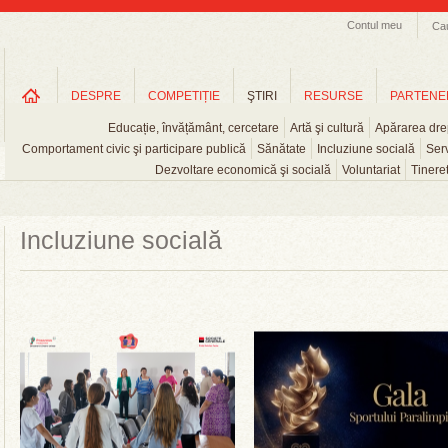
Contul meu
Ca
DESPRE
COMPETIȚIE
ŞTIRI
RESURSE
PARTENE
Educație, învățământ, cercetare
Artă şi cultură
Apărarea drep
Comportament civic şi participare publică
Sănătate
Incluziune socială
Serv
Dezvoltare economică şi socială
Voluntariat
Tinere
Incluziune socială