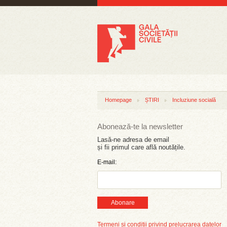
Homepage
ȘTIRI
Incluziune socială
Abonează-te la newsletter
Lasă-ne adresa de email
și fii primul care află noutățile.
E-mail:
Abonare
Termeni și condiții privind prelucrarea datelor