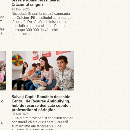
orașele României își petrec
Crăciunul singuri
16 Dec 2025
Niciodată Singur lansează campania
 de
de Crăciun „Fii tu colindul care sparge
em
tăcerea” De sărbători, liniștea este
asociată cu pacea și tihna. Pentru
tre
aproape 300.000 de vârstnici din
ia,
mediul urban...
Salvați Copiii România deschide
 o
Centrul de Resurse Antibullying,
hub de resurse dedicate copiilor,
profesorilor și părinților
05 Noi 2025
90% dintre profesori și consilieri școlari
consideră că elevii cu care lucrează
ea
sunt victime ale fenomenului de