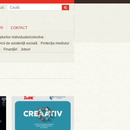
ută
RI
CONTACT
turilor individuale/colective
icii de asistență socială
Protecția mediului
t
Finanțări
Joburi