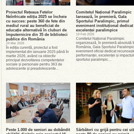
Proiectul Rețeaua Fetelor
Comitetul Național Paralimpic
Neînfricate ediția 2025 se încheie
lansează, în premieră, Gala
cu succes: peste 360 de fete din
Sportului Paralimpic, primul
mediul rural au beneficiat de
eveniment instituțional dedicat
educație alternativă în cluburi de
excelenței paralimpice
împuternicire din 35 de biblioteci
19 Feb 2026
Comitetul Național Paralimpic
publice din România
organizează, în premieră absolută î
24 Mar 2026
România, Gala Sportului Paralimpic
În ediția curentă, proiectul a fost
eveniment oficial dedicat recunoaște
implementat din ianuarie 2025 până în
performanței, excelenței și impactul
martie 2026, având ca obiectiv
sportului paralimpic....
principal dezvoltarea competențelor
sociale și personale pentru 363 de
adolescente și preadolescente...
Peste 1.000 de seniori au dobândit
Sărbători cu grijă pentru cei uit