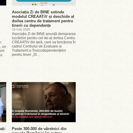
Asociația Zi de BINE extinde
modelul CREAATiV și deschide al
doilea centru de tratament pentru
tinerii cu dependențe
19 Feb 2026
Asociația Zi de BINE anunță demararea
lucrărilor pentru cel de-al doilea Centru
CREAATiV din țară, care va funcționa în
n
cadrul Centrului de Evaluare și
, un
Tratament a Toxicodependențelor
rii
pentru tineri „Sf....
ui
ați:
Peste 300.000 de vârstnici din