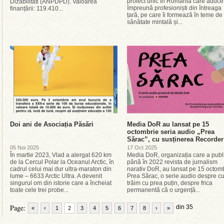
proiect unic în România care aduce
Dizabilitati (ANPDPD). Valoarea
împreună profesioniști din întreaga
finanțării: 119.410...
țară, pe care îi formează în teme de
sănătate mintală și...
Doi ani de Asociația Păsări
Media DoR au lansat pe 15
octombrie seria audio „Prea
Sărac”, cu susținerea Recorder
05 Noi 2025
17 Oct 2025
În martie 2023, Vlad a alergat 620 km
Media DoR, organizația care a publ
de la Cercul Polar la Oceanul Arctic, în
până în 2022 revista de jurnalism
cadrul celui mai dur ultra-maraton din
narativ DoR, au lansat pe 15 octom
lume – 6633 Arctic Ultra. A devenit
Prea Sărac, o serie audio despre c
singurul om din istorie care a încheiat
trăim cu prea puțin, despre frica
toate cele trei probe...
permanentă că o urgență...
Page:
din 35
«
‹
1
2
3
4
5
6
7
8
›
»