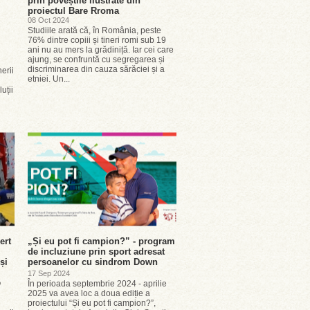
prin poveștile ilustrate din
proiectul Bare Rroma
08 Oct 2024
Studiile arată că, în România, peste
76% dintre copiii și tineri romi sub 19
ani nu au mers la grădiniță. Iar cei care
ajung, se confruntă cu segregarea și
discriminarea din cauza sărăciei și a
erii
etniei. Un...
uții
ert
„Și eu pot fi campion?” - program
de incluziune prin sport adresat
și
persoanelor cu sindrom Down
17 Sep 2024
e
În perioada septembrie 2024 - aprilie
2025 va avea loc a doua ediție a
proiectului “Și eu pot fi campion?”,