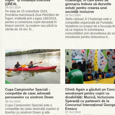
Îngeri” și instalația imersivă
Challenge, în care elevii de
(i)REAL
gimnaziu trebuie să dezvolte
24 Oct 2024
soluții pentru crearea unei
Pe data de 15 octombrie 2024,
societăți incluzive
România marchează Ziua Părinților de
24 Oct 2024
Îngeri, instituită prin Legea 186/2024,
Skills Upload Jr Challenge este o
pentru a comemora copiii decedați în
competiție organizată de Fundația
timpul sarcinii, la naștere sau până la
Vodafone cu scopul de a încuraja tin
vârsta de 18 ani. În...
să se implice în schimbarea
comunităților prin dezvoltarea de sol
inovatoare pentru reducerea d...
Cupa Campionilor Speciali -
Climb Again a găzduit un Conc
competiție de caiac adresată
emoționant pentru copiii cu
persoanelor cu sindrom Down
dizabilități: Muzică, Incluziune 
Speranță cu partenerii de la
08 Oct 2024
Concursul Internațional Georg
Cupa Campionilor Speciali este o
Enescu
competiție de caiac dedicată copiilor și
tinerilor cu sindrom Down și alte
07 Oct 2024