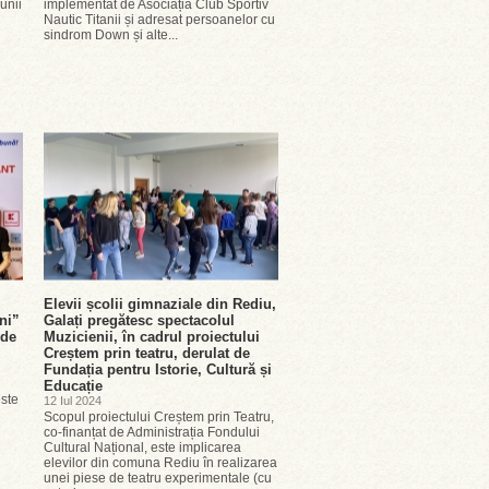
unii
implementat de Asociația Club Sportiv
Nautic Titanii și adresat persoanelor cu
sindrom Down și alte...
Elevii școlii gimnaziale din Rediu,
ni”
Galați pregătesc spectacolul
 de
Muzicienii, în cadrul proiectului
Creștem prin teatru, derulat de
Fundația pentru Istorie, Cultură și
Educație
este
12 Iul 2024
Scopul proiectului Creștem prin Teatru,
co-finanțat de Administrația Fondului
Cultural Național, este implicarea
elevilor din comuna Rediu în realizarea
unei piese de teatru experimentale (cu