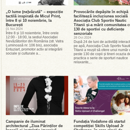
„O lume (ne)văzută” – expoziție
Provocările depășite în echipă
tactilă inspirată de Micul Prinț,
facilitează incluziunea socială
între 8 și 10 noiembrie, la
Asociația Club Sportiv Nautic
București
Titanii și-a mărit comunitatea c
01 Noi 2024
130 de sportivi cu deficiențe
Între 8 și 10 noiembrie, între orele
senzoriale
12:00 - 18:00, la sediul Asociației
28 Oct 2024
Nevăzătorilor din România (str. Vatra
După 24 de luni de activități interact
Luminoasă nr. 106 bis), asociația
pe apă, Asociația Club Sportiv Naut
Entuziart, promotor activ al integrării
Titanii a reușit să ofere unui număr
sociale și culturale a...
peste 130 de copii și tineri ocazia d
practica o serie de sporturi nautice
relaxante,...
Campanie de iluminat
Fundația Vodafone dă startul
architectural „Ziua Părinților de
competiției Skills Upload Jr