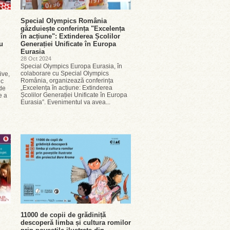
Special Olympics România
găzduiește conferința "Excelența
în acțiune": Extinderea Școlilor
u
Generației Unificate în Europa
Eurasia
28 Oct 2024
Special Olympics Europa Eurasia, în
colaborare cu Special Olympics
ive,
România, organizează conferința
ic
„Excelența în acțiune: Extinderea
 de
Școlilor Generației Unificate în Europa
e a
Eurasia”. Evenimentul va avea...
11000 de copii de grădiniță
descoperă limba și cultura romilor