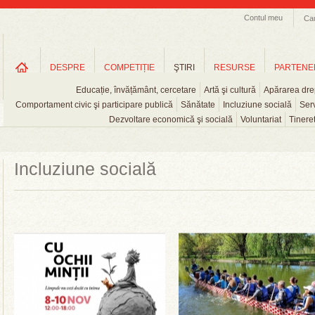
Contul meu
Ca
DESPRE
COMPETIȚIE
ŞTIRI
RESURSE
PARTENE
Educație, învățământ, cercetare
Artă şi cultură
Apărarea drep
Comportament civic şi participare publică
Sănătate
Incluziune socială
Serv
Dezvoltare economică şi socială
Voluntariat
Tinere
Incluziune socială