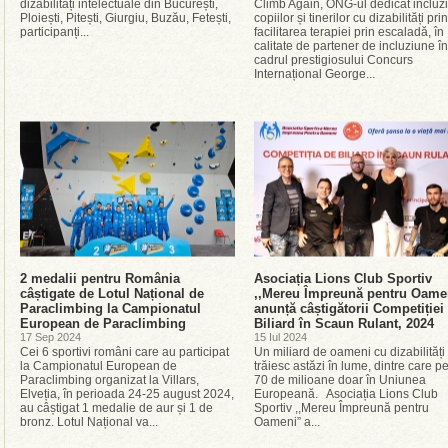
dizabilități intelectuale din București,
Climb Again, ONG-ul dedicat incluzi
Ploiești, Pitești, Giurgiu, Buzău, Fetești,
copiilor și tinerilor cu dizabilități prin
participanți...
facilitarea terapiei prin escaladă, în
calitate de partener de incluziune în
cadrul prestigiosului Concurs
Internațional George...
2 medalii pentru România
Asociația Lions Club Sportiv
câștigate de Lotul Național de
,,Mereu Împreună pentru Oame
Paraclimbing la Campionatul
anunță câștigătorii Competiției
European de Paraclimbing
Biliard în Scaun Rulant, 2024
17 Sep 2024
15 Iul 2024
Cei 6 sportivi români care au participat
Un miliard de oameni cu dizabilități
la Campionatul European de
trăiesc astăzi în lume, dintre care p
Paraclimbing organizat la Villars,
70 de milioane doar în Uniunea
Elveția, în perioada 24-25 august 2024,
Europeană. Asociația Lions Club
au câștigat 1 medalie de aur și 1 de
Sportiv ,,Mereu Împreună pentru
bronz. Lotul Național va...
Oameni” a...