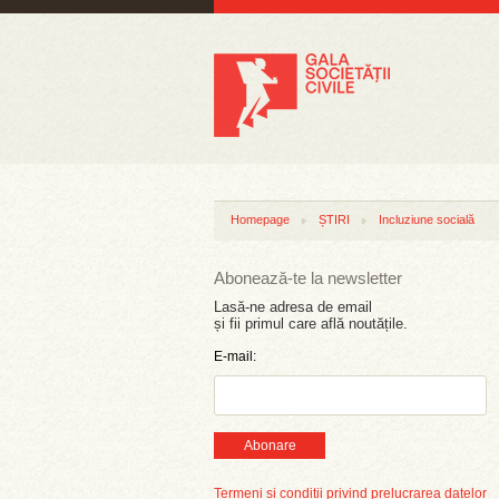
Homepage
ȘTIRI
Incluziune socială
Abonează-te la newsletter
Lasă-ne adresa de email
și fii primul care află noutățile.
E-mail:
Abonare
Termeni și condiții privind prelucrarea datelor