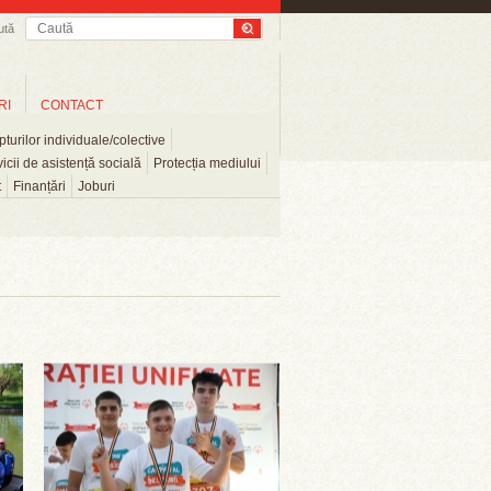
ută
RI
CONTACT
turilor individuale/colective
icii de asistență socială
Protecția mediului
t
Finanțări
Joburi