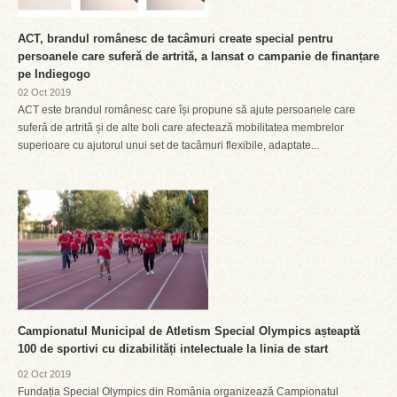
ACT, brandul românesc de tacâmuri create special pentru
persoanele care suferă de artrită, a lansat o campanie de finanțare
pe Indiegogo
02 Oct 2019
ACT este brandul românesc care își propune să ajute persoanele care
suferă de artrită și de alte boli care afectează mobilitatea membrelor
superioare cu ajutorul unui set de tacâmuri flexibile, adaptate...
Campionatul Municipal de Atletism Special Olympics așteaptă
100 de sportivi cu dizabilități intelectuale la linia de start
02 Oct 2019
Fundația Special Olympics din România organizează Campionatul