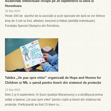
dizabilități intelectuale începe pe 20 septembrie la Deva și
Hunedoara
18 Sep 2019
Peste 300 de sportivi de la asociații și școli speciale din țară se vor întrece
timp de 3 zile la înot, atletism, baschet și fotbal (abilități individuale).
Fundația Special Olympics din România...
Tabăra „Un pas spre viitor” organizată de Hope and Homes for
Children și NN, o șansă pentru tinerii din sistemul de protecție
13 Sep 2019
Între 2 și 6 septembrie, în Șuior (județul Maramureș) s-a desfășurat prima
ediție a taberei „Un pas spre viitor” pentru copiii și tinerii din sistemul de
protecție. Participanții au fost 15 tineri cu...