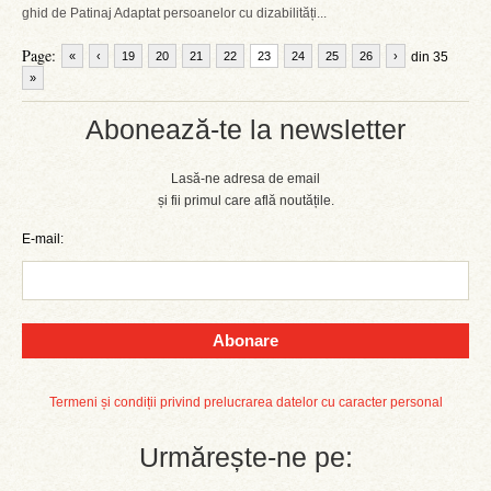
ghid de Patinaj Adaptat persoanelor cu dizabilități...
Page:
«
‹
19
20
21
22
23
24
25
26
›
din 35
»
Abonează-te la newsletter
Lasă-ne adresa de email
și fii primul care află noutățile.
E-mail:
Abonare
Termeni și condiții privind prelucrarea datelor cu caracter personal
Urmărește-ne pe: