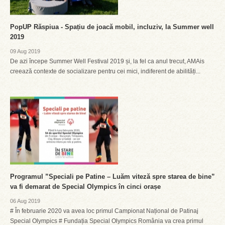
PopUP Răspiua - Spațiu de joacă mobil, incluziv, la Summer well
2019
09 Aug 2019
De azi începe Summer Well Festival 2019 și, la fel ca anul trecut, AMAis
creează contexte de socializare pentru cei mici, indiferent de abilități...
Programul ”Speciali pe Patine – Luăm viteză spre starea de bine”
va fi demarat de Special Olympics în cinci orașe
06 Aug 2019
# În februarie 2020 va avea loc primul Campionat Național de Patinaj
Special Olympics # Fundația Special Olympics România va crea primul