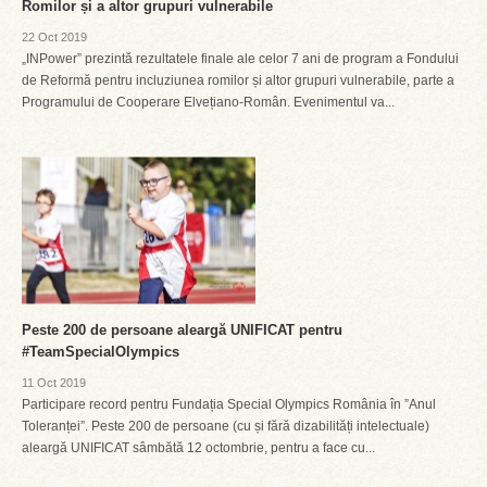
Romilor și a altor grupuri vulnerabile
22 Oct 2019
„INPower” prezintă rezultatele finale ale celor 7 ani de program a Fondului
de Reformă pentru incluziunea romilor și altor grupuri vulnerabile, parte a
Programului de Cooperare Elvețiano-Român. Evenimentul va...
Peste 200 de persoane aleargă UNIFICAT pentru
#TeamSpecialOlympics
11 Oct 2019
Participare record pentru Fundația Special Olympics România în ”Anul
Toleranței”. Peste 200 de persoane (cu și fără dizabilități intelectuale)
aleargă UNIFICAT sâmbătă 12 octombrie, pentru a face cu...