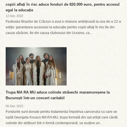
copiii aflați în risc aduce fonduri de 820.000 euro, pentru accesul
egal la educație
12 Dec 2022
Festivalul Brazilor de Crăciun a avut o misiune ambițioasă la cea de-a 22-a
ediție: garantarea accesului la educație pentru copiii aflați în risc fie din
cauza sărăciei, fie din cauza războiului din Ucraina, ca...
Trupa MA RA MU aduce colinde străvechi maramureșene la
București într-un concert caritabil
05 Dec 2022
Fondurile sunt donate pentru tratamentul împotriva cancerului cu care se
luptă Georgeta Kovacs MA RA MU, trupa formată din opt artiști care cântă
colinde din străbuni într-o formă contemporană, va susține un...