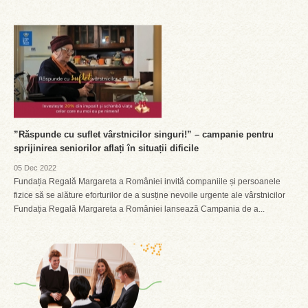
”Răspunde cu suflet vârstnicilor singuri!” – campanie pentru
sprijinirea seniorilor aflați în situații dificile
05 Dec 2022
Fundația Regală Margareta a României invită companiile și persoanele
fizice să se alăture eforturilor de a susține nevoile urgente ale vârstnicilor
Fundația Regală Margareta a României lansează Campania de a...