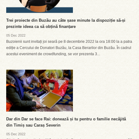
Trei proiecte din Buzău au câte șase minute la dispoziție să-și
prezinte ideea ca să obțină finanțare
05 Dec 2022
Buzoienii sunt invitați joi seară pe 8 decembrie 2022 la ora 18:00 la a patra
ediție a Cercului de Donatori Buzău, la Casa Berarilor din Buzău. În cadrul
acestui eveniment de crowdfunding, se vor prezenta 3...
Dar din Dar se face Rai: donează și tu pentru o familie necăjită
din Timiș sau Caraș Severin
05 Dec 2022