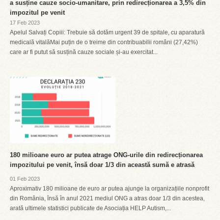
a susține cauze socio-umanitare, prin redirecționarea a 3,5% din
impozitul pe venit
17 Feb 2023
Apelul Salvați Copiii: Trebuie să dotăm urgent 39 de spitale, cu aparatură
medicală vitalăMai puțin de o treime din contribuabilii români (27,42%)
care ar fi putut să susțină cauze sociale și-au exercitat...
180 milioane euro ar putea atrage ONG-urile din redirecționarea
impozitului pe venit, însă doar 1/3 din această sumă e atrasă
01 Feb 2023
Aproximativ 180 milioane de euro ar putea ajunge la organizațiile nonprofit
din România, însă în anul 2021 mediul ONG a atras doar 1/3 din acestea,
arată ultimele statistici publicate de Asociația HELP Autism,...