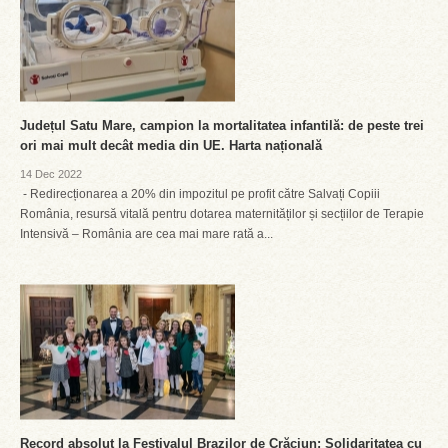
Județul Satu Mare, campion la mortalitatea infantilă: de peste trei
ori mai mult decât media din UE. Harta națională
14 Dec 2022
- Redirecționarea a 20% din impozitul pe profit către Salvați Copiii
România, resursă vitală pentru dotarea maternităților și secțiilor de Terapie
Intensivă – România are cea mai mare rată a...
Record absolut la Festivalul Brazilor de Crăciun: Solidaritatea cu