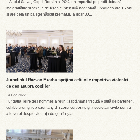
- Apelul Salvați Copiii România: 20% din impozitul pe profit dotează
maternitățile și secțiile de terapie intensivă neonatală –Andreea are 15 ani
și are deja un băiețel născut prematur, la doar 30...
Jurnalistul Răzvan Exarhu sprijină acțiunile împotriva violenței
de gen asupra copiilor
14 Dec 2022
Fundația Terre des hommes a reunit săptămâna trecută o sută de parteneri,
colaboratori și reprezentanți din zona corporate și a societății civile pentru
a le vorbi despre violența de gen în școli....