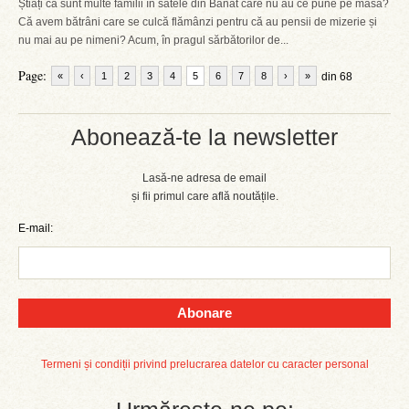
Știați că sunt multe familii în satele din Banat care nu au ce pune pe masă?
Că avem bătrâni care se culcă flămânzi pentru că au pensii de mizerie și
nu mai au pe nimeni? Acum, în pragul sărbătorilor de...
Page:
«
‹
1
2
3
4
5
6
7
8
›
»
din 68
Abonează-te la newsletter
Lasă-ne adresa de email
și fii primul care află noutățile.
E-mail:
Abonare
Termeni și condiții privind prelucrarea datelor cu caracter personal