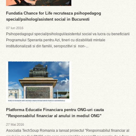
Fundatia Chance for Life recruteaza psihopedagog
special/psiholog/asistent social in Bucuresti
07 Iun 2016
Psihopedagogul special/psihologul/asistentul social va lucra cu beneficiarii
Programului Speranta pentru Azi, tineri cu dizabilitati mintale
institutionalizati si din familii, seropozitivi si non-...
Platforma Educatie Financiara pentru ONG-uri cauta
”Responsabilul financiar al anului in mediul ONG”
27 Mai 2016
Asociatia TechSoup Romania a lansat proiectul ”Responsabilul financiar al