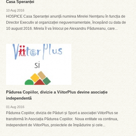
Casa Speranței
10 Aug 2016
HOSPICE Casa Speranței anunță numirea Mirelei Nemțanu în funcția de
Director Executiv al organizației neguvernamentale, începând cu data de
10 august 2016. Mirela îl va înlocui pe Alexandru Pădureanu, care...
Pădurea Copiilor, divizie a ViitorPlus devine asociație
independentă
01 Aug 2016
Pădurea Copiilor, divizia de Păduri și Sport a asociației ViitorPlus se
transformă în Asociația Pădurea Copiilor. Noua entitate va continua,
independent de ViitorPlus, proiectele de împădurire și cele...