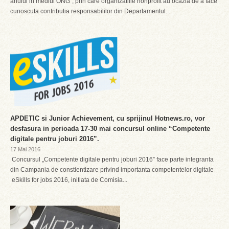
anului in mediul ONG”, prin care organizatiile nonprofit au ocazia de a face
cunoscuta contributia responsabililor din Departamentul...
APDETIC si Junior Achievement, cu sprijinul Hotnews.ro, vor
desfasura in perioada 17-30 mai concursul online “Competente
digitale pentru joburi 2016”.
17 Mai 2016
Concursul „Competente digitale pentru joburi 2016” face parte integranta
din Campania de constientizare privind importanta competentelor digitale
eSkills for jobs 2016, initiata de Comisia...