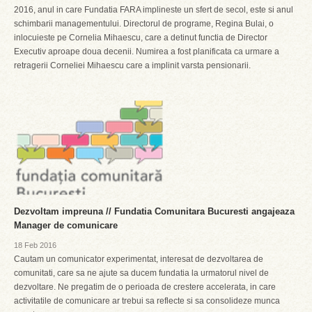
2016, anul in care Fundatia FARA implineste un sfert de secol, este si anul
schimbarii managementului. Directorul de programe, Regina Bulai, o
inlocuieste pe Cornelia Mihaescu, care a detinut functia de Director
Executiv aproape doua decenii. Numirea a fost planificata ca urmare a
retragerii Corneliei Mihaescu care a implinit varsta pensionarii.
Dezvoltam impreuna // Fundatia Comunitara Bucuresti angajeaza
Manager de comunicare
18 Feb 2016
Cautam un comunicator experimentat, interesat de dezvoltarea de
comunitati, care sa ne ajute sa ducem fundatia la urmatorul nivel de
dezvoltare. Ne pregatim de o perioada de crestere accelerata, in care
activitatile de comunicare ar trebui sa reflecte si sa consolideze munca