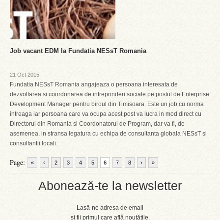
Job vacant EDM la Fundatia NESsT Romania
21 Oct 2015
Fundatia NESsT Romania angajeaza o persoana interesata de
dezvoltarea si coordonarea de intreprinderi sociale pe postul de Enterprise
Development Manager pentru biroul din Timisoara. Este un job cu norma
intreaga iar persoana care va ocupa acest post va lucra in mod direct cu
Directorul din Romania si Coordonatorul de Program, dar va fi, de
asemenea, in stransa legatura cu echipa de consultanta globala NESsT si
consultantii locali.
Page:
«
‹
2
3
4
5
6
7
8
›
»
Abonează-te la newsletter
Lasă-ne adresa de email
și fii primul care află noutățile.