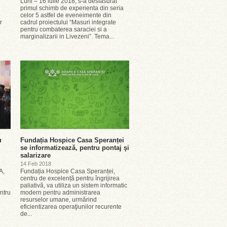
Luni – 16 iulie 2018, s-a desfasurat
primul schimb de experienta din seria
celor 5 astfel de eveneimente din
r
cadrul proiectului “Masuri integrate
pentru combaterea saraciei si a
marginalizarii in Livezeni”. Tema...
u
Fundația Hospice Casa Speranței
se informatizează, pentru pontaj şi
salarizare
14 Feb 2018
A,
Fundația Hospice Casa Speranței,
centru de excelență pentru îngrijirea
paliativă, va utiliza un sistem informatic
ntru
modern pentru administrarea
resurselor umane, urmărind
eficientizarea operaţiunilor recurente
de...