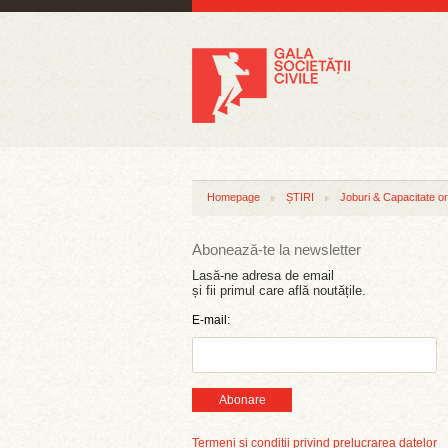
Homepage
ȘTIRI
Joburi & Capacitate or
Abonează-te la newsletter
Lasă-ne adresa de email
și fii primul care află noutățile.
E-mail:
Abonare
Termeni și condiții privind prelucrarea datelor