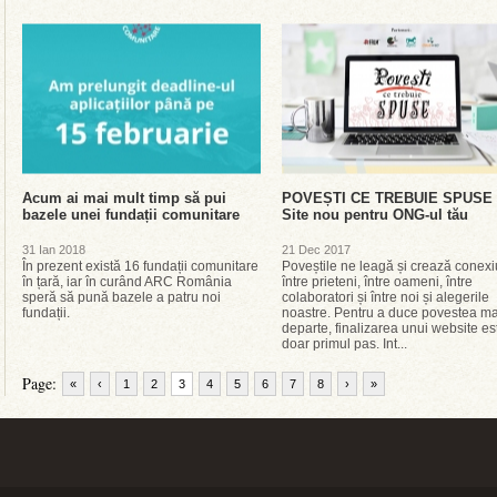
Acum ai mai mult timp să pui
POVEȘTI CE TREBUIE SPUSE 
bazele unei fundații comunitare
Site nou pentru ONG-ul tău
31 Ian 2018
21 Dec 2017
În prezent există 16 fundații comunitare
Poveștile ne leagă și crează conexi
în țară, iar în curând ARC România
între prieteni, între oameni, între
speră să pună bazele a patru noi
colaboratori și între noi și alegerile
fundații.
noastre. Pentru a duce povestea ma
departe, finalizarea unui website es
doar primul pas. Int...
Page:
«
‹
1
2
3
4
5
6
7
8
›
»