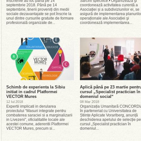
Înscrierile au loc până pe 14
Sarcini specifice:• Organizează şi
septembrie 2018. Până pe 14
coordonează activitatea curentă a
septembrie, tinerii proveniți din medii
Asociației și a subdiviziunilor ei, se
sociale dezavantajate se pot înscrie la
asigură de implementarea planurilo
unul dintre cursurile gratuite de formare
operaționale ale Asociației şi
profesională organizate de...
coordonează implementarea...
Schimb de experienta la Sibiu
Aplică până pe 23 martie pentr
initiat in cadrul Platformei
cursul „Specialist practician în
VECTOR Mures
domeniul social“
12 Iul 2018
08 Mar 2018
Expertii implicati in derularea
Organizația Umanitară CONCORDI
proiectului “Masuri integrate pentru
în parteneriat cu Universitatea de
combaterea saraciei si a marginalizarii
Științe Aplicate Vorarlberg, anunță
in Livezeni”, oficialitatile locale ale
deschiderea apelului de selecție pe
acestei comune, aderentii Platformei
cursul „Specialist practician în
VECTOR Mures, precum si...
domeniul...