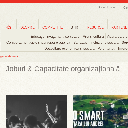
Contul meu
Ca
DESPRE
COMPETIȚIE
ŞTIRI
RESURSE
PARTENE
Educație, învățământ, cercetare
Artă şi cultură
Apărarea drep
Comportament civic şi participare publică
Sănătate
Incluziune socială
Serv
Dezvoltare economică şi socială
Voluntariat
Tinere
ganizațională
Joburi & Capacitate organizațională