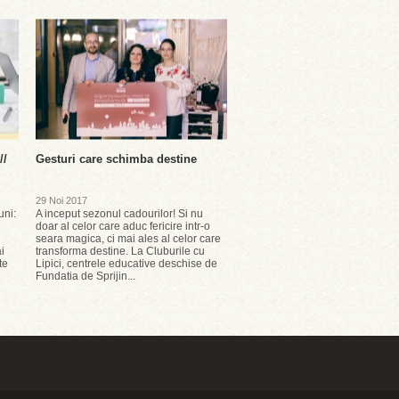
//
Gesturi care schimba destine
29 Noi 2017
uni:
A inceput sezonul cadourilor! Si nu
doar al celor care aduc fericire intr-o
seara magica, ci mai ales al celor care
i
transforma destine. La Cluburile cu
te
Lipici, centrele educative deschise de
Fundatia de Sprijin...