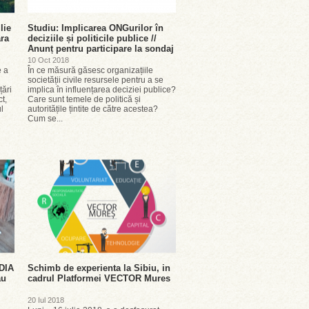
lie
Studiu: Implicarea ONGurilor în
ra
deciziile și politicile publice //
Anunț pentru participare la sondaj
10 Oct 2018
e a
În ce măsură găsesc organizațiile
societății civile resursele pentru a se
țări
implica în influențarea deciziei publice?
t,
Care sunt temele de politică și
l
autoritățile țintite de către acestea?
Cum se...
DIA
Schimb de experienta la Sibiu, in
ău
cadrul Platformei VECTOR Mures
20 Iul 2018