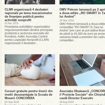
CLNR organizează 4 dezbateri
OMV Petrom lansează pe 2 apri
regionale pe tema mecanismelor
a doua ediție „RO SMART în Ța
de finanțare publică pentru
lui Andrei”
activități nonprofit
29 Mar 2019
02 Apr 2019
OMV Petrom lansează a doua ediți
Finanțarea activităților organizațiilor
competiției ”RO SMART în Țara lui
neguvernamentale rămâne principala
Andrei” prin care se pot obține finan
problemă a sectorului asociativ din
de până la 45.000 de euro pe proiec
România. Astfel, Asociația Centrul
valoarea totală a premiilor din cadru
pentru Legislație Nonprofit (CLNR)
competiției...
organizează 4 dezbateri...
Cursuri gratuite pentru tinerii din
Asociația Obștească „CONCOR
medii dezavantajate la Școala de
// Proiecte Sociale“ din Chișin
Meserii CONCORDIA
caută Director Executiv
04 Sep 2018
29 Aug 2018