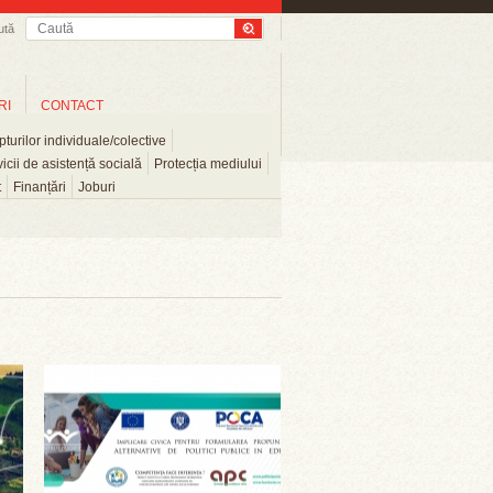
ută
RI
CONTACT
turilor individuale/colective
icii de asistență socială
Protecția mediului
t
Finanțări
Joburi