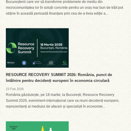
Bucureștenii care vor să transforme problemele de mediu din
microcomunitatea lor în soluții concrete pentru un oraș mai bun de trăit pot
obține în această perioadă finanțare prin cea de-a treia ediție a...
RESOURCE RECOVERY SUMMIT 2026: România, punct de
întâlnire pentru decidenți europeni în economia circulară
23 Feb 2026
România găzduiește, pe 18 martie, la București, Resource Recovery
Summit 2026, eveniment internațional care va reuni decidenți europeni,
reprezentanți ai mediului de afaceri și specialiști în economie...