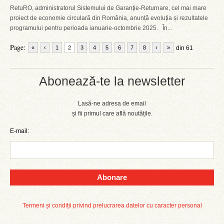
RetuRO, administratorul Sistemului de Garanție-Returnare, cel mai mare
proiect de economie circulară din România, anunță evoluția și rezultatele
programului pentru perioada ianuarie-octombrie 2025. În...
Page:
«
‹
1
2
3
4
5
6
7
8
›
»
din 61
Abonează-te la newsletter
Lasă-ne adresa de email
și fii primul care află noutățile.
E-mail:
Abonare
Termeni și condiții privind prelucrarea datelor cu caracter personal