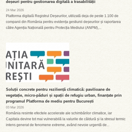
deșeuri pentru gestionarea digitală a trasabilității
24 Mar 2026
Platforma digitală Registrul Deșeurilor, utilizată deja de peste 1.100 de
companii din România pentru evidența gestiunii deșeurilor și raportarea
către Agenția Națională pentru Protecția Mediului (ANPM),...
Soluții concrete pentru reziliență climatică: pavilioane de
vegetație, micro-păduri și spații de refugiu urban, finanțate prin
programul Platforma de mediu pentru București
03 Mar 2026
România resimte efectele accelerate ale schimbărilor climatice, iar
Capitala devine tot mai vulnerabilă la valurile de căldură și la stresul termic
intens generat de fenomene extreme, având nevoie urgentă de...