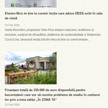
Electro-Nicu te ține la curent: lecția care aduce DEEE-urile în sala
de clasă
23 Feb 2026
Harta Reciclării, programul Viitor Plus despre reducere, reutilizare și
reciclare, susținut de #DupăNoi, platforma de sustenabilitate a Sistemului
Coca-Cola, lansează lecția Electro-Nicu te ține la curent despre...
Finanțare totală de 150.000 de euro disponibilă pentru
bucureștenii care vor să rezolve probleme de mediu în cartierul
lor prin a treia ediție „În ZONA TA”
23 Feb 2026