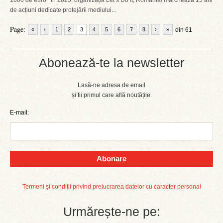
1000 de euro În 2025, organizația Let’s Do It, Romania! marchează 15 ani
de acțiuni dedicate protejării mediului...
Page:
«
‹
1
2
3
4
5
6
7
8
›
»
din 61
Abonează-te la newsletter
Lasă-ne adresa de email
și fii primul care află noutățile.
E-mail:
Abonare
Termeni și condiții privind prelucrarea datelor cu caracter personal
Urmărește-ne pe: