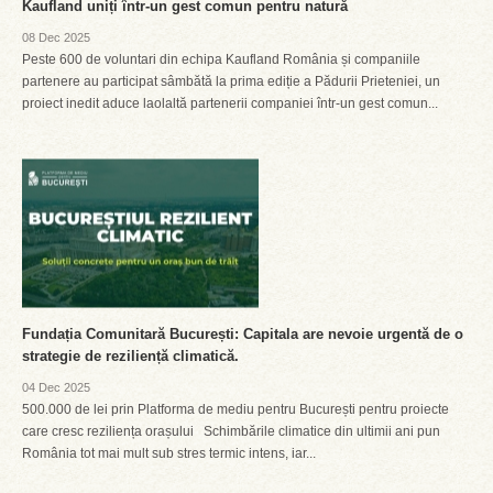
Kaufland uniți într-un gest comun pentru natură
08 Dec 2025
Peste 600 de voluntari din echipa Kaufland România și companiile
partenere au participat sâmbătă la prima ediție a Pădurii Prieteniei, un
proiect inedit aduce laolaltă partenerii companiei într-un gest comun...
Fundația Comunitară București: Capitala are nevoie urgentă de o
strategie de reziliență climatică.
04 Dec 2025
500.000 de lei prin Platforma de mediu pentru București pentru proiecte
care cresc reziliența orașului Schimbările climatice din ultimii ani pun
România tot mai mult sub stres termic intens, iar...