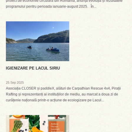
proiect de economie circulară din România, anunță evoluția și rezultatele
programului pentru perioada ianuarie-august 2025. În...
IGIENIZARE PE LACUL SIRIU
25 Sep 2025
Asociația CLOSER și paddleX, alături de Carpathian Rescue 4x4, Pirații
Rafting și reprezentanți ai instituțiilor de mediu, au marcat a doua zi de
curățenie națională printr-o acțiune de ecologizare pe Lacul...