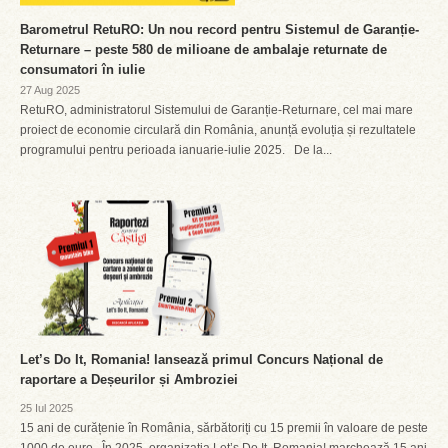
Barometrul RetuRO: Un nou record pentru Sistemul de Garanție-
Returnare – peste 580 de milioane de ambalaje returnate de
consumatori în iulie
27 Aug 2025
RetuRO, administratorul Sistemului de Garanție-Returnare, cel mai mare
proiect de economie circulară din România, anunță evoluția și rezultatele
programului pentru perioada ianuarie-iulie 2025. De la...
Let’s Do It, Romania! lansează primul Concurs Național de
raportare a Deșeurilor și Ambroziei
25 Iul 2025
15 ani de curățenie în România, sărbătoriți cu 15 premii în valoare de peste