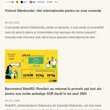
Viitorul Dâmboviței: idei internaționale pentru un oraș conectat
05 Noi 2025
Cum poate deveni Dâmbovița, peste un deceniu, o axă verde și accesibilă
care să aducă natura și comunitatea mai aproape de inima orașului?
Aceasta este viziunea care stă la baza apelului internațional de idei...
Barometrul RetuRO: Românii au returnat în primele opt luni ale
anului mai multe ambalaje SGR decât în tot anul 2024
09 Oct 2025
RetuRO, administratorul Sistemului de Garanție-Returnare, cel mai mare