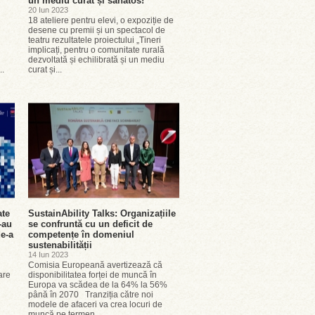
un mediu curat și sănătos!”
20 Iun 2023
18 ateliere pentru elevi, o expoziție de
desene cu premii și un spectacol de
teatru rezultatele proiectului „Tineri
implicați, pentru o comunitate rurală
dezvoltată și echilibrată și un mediu
..
curat și...
ate
SustainAbility Talks: Organizațiile
-au
se confruntă cu un deficit de
de-a
competențe în domeniul
sustenabilității
14 Iun 2023
Comisia Europeană avertizează că
are
disponibilitatea forței de muncă în
Europa va scădea de la 64% la 56%
până în 2070 Tranziția către noi
modele de afaceri va crea locuri de
muncă pe termen...