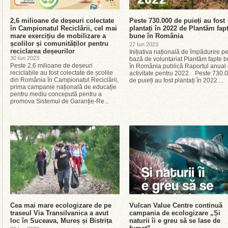
2,6 milioane de deșeuri colectate
Peste 730.000 de puieți au fost
în Campionatul Reciclării, cel mai
plantați în 2022 de Plantăm fap
mare exercițiu de mobilizare a
bune în România
școlilor și comunităților pentru
27 Iun 2023
reciclarea deșeurilor
Inițiativa națională de împădurire p
30 Iun 2023
bază de voluntariat Plantăm fapte 
Peste 2,6 milioane de deșeuri
în România publică Raportul anual
reciclabile au fost colectate de școlile
activitate pentru 2022. Peste 730.
din România în Campionatul Reciclării,
de puieți au fost plantați în 2022....
prima campanie națională de educație
pentru mediu concepută pentru a
promova Sistemul de Garanție-Re...
Cea mai mare ecologizare de pe
Vulcan Value Centre continuă
traseul Via Transilvanica a avut
campania de ecologizare „Și
loc în Suceava, Mureș și Bistrița
naturii îi e greu să se lase de