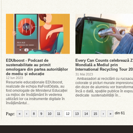
EDUboost - Podcast de
Every Can Counts celebrează Z
sustenabilitate au primit
Mondială a Mediul prin
omologare din partea autorităților
International Recycling Tour 2
de mediu și educație
31 Mai 2023
12 Iun 2023
Ambasadori ai reciclării cu rucsacu
Resursele educaționale EDUboost,
colorate și picturi murale impresion
realizate de echipa #aFostOdata, au
din doze de aluminiu vor transforma
fost omologate de Ministerul Educației
încă o dată, spațiile publice în expoz
ca mijloc de învățământ în vederea
dedicate sustenabilității în...
utilizării lor ca instrumente digitale în
învățământul...
Page:
din 61
«
‹
8
9
10
11
12
13
14
15
›
»