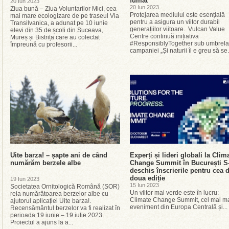
fumat”
20 Iun 2023
20 Iun 2023
Ziua bună – Ziua Voluntarilor Mici, cea
Protejarea mediului este esențială
mai mare ecologizare de pe traseul Via
pentru a asigura un viitor durabil
Transilvanica, a adunat pe 10 iunie
generațiilor viitoare. Vulcan Value
elevi din 35 de școli din Suceava,
Centre continuă inițiativa
Mureș și Bistrița care au colectat
#ResponsiblyTogether sub umbrela
împreună cu profesorii...
campaniei „Și naturii îi e greu să se.
Uite barza! – șapte ani de când
Experți și lideri globali la Clim
numărăm berzele albe
Change Summit în București S
deschis înscrierile pentru cea 
doua ediție
19 Iun 2023
15 Iun 2023
Societatea Ornitologică Română (SOR)
Un viitor mai verde este în lucru:
reia numărătoarea berzelor albe cu
Climate Change Summit, cel mai m
ajutorul aplicației Uite barza!.
eveniment din Europa Centrală și...
Recensământul berzelor va fi realizat în
perioada 19 iunie – 19 iulie 2023.
Proiectul a ajuns la a...