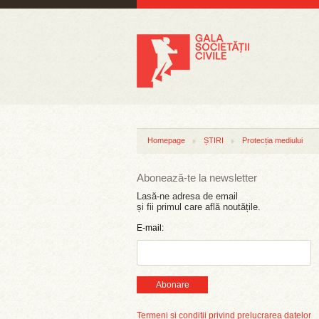
Homepage
ȘTIRI
Protecția mediului
Abonează-te la newsletter
Lasă-ne adresa de email
și fii primul care află noutățile.
E-mail:
Abonare
Termeni și condiții privind prelucrarea datelor