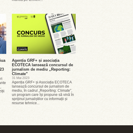
iua
Agenția GRF+ și asociația
ECOTECA lansează concursul de
023
jurnalism de mediu „Reporting:
Climate”
31 Mai 2023
ri
Agenția GRF+ și Asociația ECOTECA
ante
lansează concursul de jurnalism de
,
mediu, în cadrul „Reporting: Climate”,
iții
un program care își propune să vină în
sprijinul jurnaliștilor cu informații și
resurse tehnice...