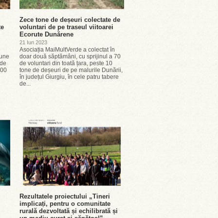
Zece tone de deșeuri colectate de
te
voluntari de pe traseul viitoarei
Ecorute Dunărene
21 Iun 2023
e
Asociația MaiMultVerde a colectat în
bune
doar două săptămâni, cu sprijinul a 70
 de
de voluntari din toată țara, peste 10
000
tone de deșeuri de pe malurile Dunării,
în județul Giurgiu, în cele patru tabere
de...
Rezultatele proiectului „Tineri
implicați, pentru o comunitate
rurală dezvoltată și echilibrată și