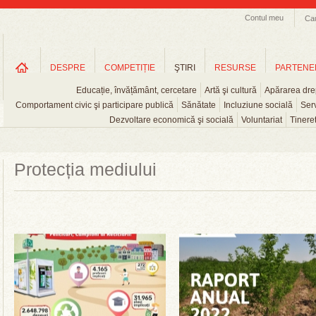
Contul meu
Ca
DESPRE
COMPETIȚIE
ŞTIRI
RESURSE
PARTENE
Educație, învățământ, cercetare
Artă şi cultură
Apărarea drep
Comportament civic şi participare publică
Sănătate
Incluziune socială
Serv
Dezvoltare economică şi socială
Voluntariat
Tinere
Protecția mediului