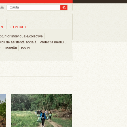
ută
RI
CONTACT
turilor individuale/colective
icii de asistență socială
Protecția mediului
t
Finanțări
Joburi