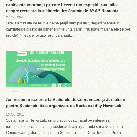
captivante informații pe care liceenii din capitală le-au aflat
despre reciclare la atelierele desfășurate de ASAP România
27 Oct 2023
”Trei sferturi din deșeurile de pe plajă sunt plastic”, ”Ingerăm anual o
cantitate de plastic de dimensiunile unui card”, ”Nu toate materialele se pot
recicla”, ”Fiecare locuitor aruncă anual...
Au început înscrierile la Atelierele de Comunicare și Jurnalism
pentru Sustenabilitate organizate de Sustainability News Lab
13 Oct 2023
Sustainability News Lab, un proiect inovator axat pe îmbinarea
jurnalismului, comunicării și sustenabilității, își anunță seria de ateliere
Comunicare și Jurnalism pentru Sustenabilitate. De la Teorie la Practi...