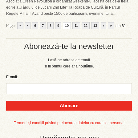
Asociația Green Revolution a organizat weekend-ul acesta cea de-a treia
ediție a „Târgului de Jucării 2nd Life”, la Roaba de Cultură, în Parcul
Regele Mihai I. Având peste 1500 de participanți, evenimentul a...
Page:
«
‹
6
7
8
9
10
11
12
13
›
»
din 61
Abonează-te la newsletter
Lasă-ne adresa de email
și fii primul care află noutățile.
E-mail:
Abonare
Termeni și condiții privind prelucrarea datelor cu caracter personal