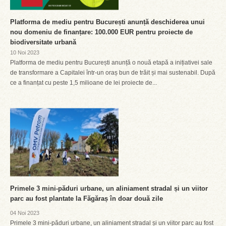
Platforma de mediu pentru București anunță deschiderea unui
nou domeniu de finanțare: 100.000 EUR pentru proiecte de
biodiversitate urbană
10 Noi 2023
Platforma de mediu pentru București anunță o nouă etapă a inițiativei sale
de transformare a Capitalei într-un oraș bun de trăit și mai sustenabil. După
ce a finanțat cu peste 1,5 milioane de lei proiecte de...
Primele 3 mini-păduri urbane, un aliniament stradal și un viitor
parc au fost plantate la Făgăraș în doar două zile
04 Noi 2023
Primele 3 mini-păduri urbane, un aliniament stradal și un viitor parc au fost