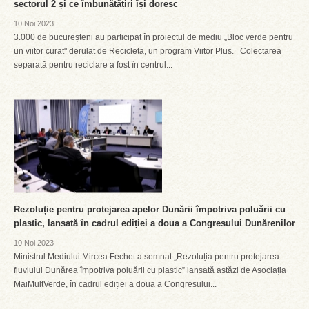
sectorul 2 și ce îmbunătățiri își doresc
10 Noi 2023
3.000 de bucureșteni au participat în proiectul de mediu „Bloc verde pentru
un viitor curat" derulat de Recicleta, un program Viitor Plus. Colectarea
separată pentru reciclare a fost în centrul...
Rezoluție pentru protejarea apelor Dunării împotriva poluării cu
plastic, lansată în cadrul ediției a doua a Congresului Dunărenilor
10 Noi 2023
Ministrul Mediului Mircea Fechet a semnat „Rezoluția pentru protejarea
fluviului Dunărea împotriva poluării cu plastic” lansată astăzi de Asociația
MaiMultVerde, în cadrul ediției a doua a Congresului...