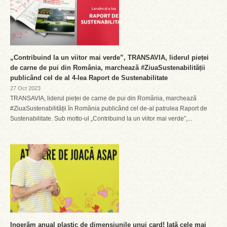
„Contribuind la un viitor mai verde”, TRANSAVIA, liderul pieței
de carne de pui din România, marchează #ZiuaSustenabilității
publicând cel de al 4-lea Raport de Sustenabilitate
27 Oct 2023
TRANSAVIA, liderul pieței de carne de pui din România, marchează
#ZiuaSustenabilității în România publicând cel de-al patrulea Raport de
Sustenabilitate. Sub motto-ul „Contribuind la un viitor mai verde”,...
Ingerăm anual plastic de dimensiunile unui card! Iată cele mai