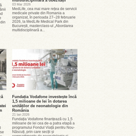
multidisciplinară a obezității
03 Mar 2026
ță
MedLife, cea mai mare rețea de servicii
ânii
medicale private din Romania a
nd
organizat, în perioada 27–28 februarie
e
2026, la MedLife Medical Park din
 din
București, masterclass-ul „Abordarea
multidisciplinară a...
ză
Fundația Vodafone investește încă
1,5 milioane de lei în dotarea
atei
unităților de neonatologie din
în
România
21 Ian 2026
Fundația Vodafone finanțează cu 1,5
milioane de lei cea de-a patra etapă a
programului Fondul Viață pentru Nou-
l
Născuți, prin care secții și
ase