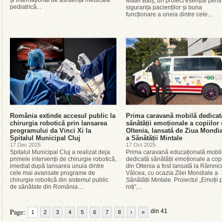
și internațional de asistență medicală
Matei Balș, un proiect esențial pent
pediatrică...
siguranța pacienților și buna
funcționare a uneia dintre cele...
România extinde accesul public la
Prima caravană mobilă dedicat
chirurgia robotică prin lansarea
sănătății emoționale a copiilor 
programului da Vinci Xi la
Oltenia, lansată de Ziua Mondi
Spitalul Municipal Cluj
a Sănătății Mintale
17 Dec 2025
17 Oct 2025
Spitalul Municipal Cluj a realizat deja
Prima caravană educațională mobi
primele intervenții de chirurgie robotică,
dedicată sănătății emoționale a copi
imediat după lansarea unuia dintre
din Oltenia a fost lansată la Râmnic
cele mai avansate programe de
Vâlcea, cu ocazia Zilei Mondiale a
chirurgie robotică din sistemul public
Sănătății Mintale. Proiectul „Emoții 
de sănătate din România....
roți”,...
Page:
din 41
1
2
3
4
5
6
7
8
›
»