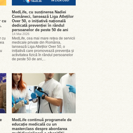
MedLife, cu susținerea Nadiei
Comăneci, lansează Liga Atleților
r cu
Over 50, o inițiativă națională
,
dedicată prevenției în rândul
persoanelor de peste 50 de ani
14 Mai 2026
r cu
MedLife, cea mai mare rețea de servicii
rea
medicale private din România,
lansează Liga Atleților Over 50, o
cu
inițiativă care promovează prevenția și
activitatea fizică în rândul persoanelor
de peste 50 de ani,...
e
MedLife continuă programele de
educație medicală cu un
masterclass despre abordarea