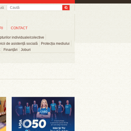
ută
RI
CONTACT
turilor individuale/colective
icii de asistență socială
Protecția mediului
t
Finanțări
Joburi