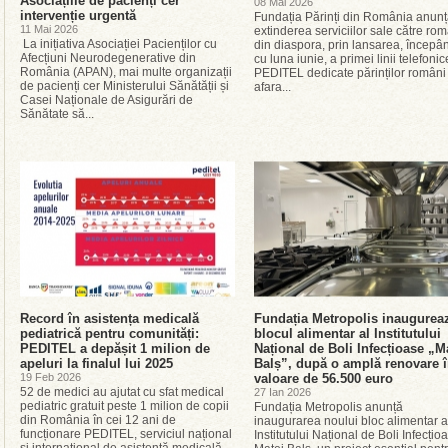
Asociațiile de pacienți cer
08 Mai 2026
intervenție urgentă
Fundația Părinți din România anun
11 Mai 2026
extinderea serviciilor sale către rom
La inițiativa Asociației Pacienților cu
din diaspora, prin lansarea, începâ
Afecțiuni Neurodegenerative din
cu luna iunie, a primei linii telefonic
România (APAN), mai multe organizații
PEDITEL dedicate părinților români
de pacienți cer Ministerului Sănătății și
afara...
Casei Naționale de Asigurări de
Sănătate să...
Record în asistența medicală
Fundația Metropolis inaugurea
pediatrică pentru comunități:
blocul alimentar al Institutului
PEDITEL a depășit 1 milion de
Național de Boli Infecțioase „M
apeluri la finalul lui 2025
Balș”, după o amplă renovare 
19 Feb 2026
valoare de 56.500 euro
52 de medici au ajutat cu sfat medical
27 Ian 2026
pediatric gratuit peste 1 milion de copii
Fundația Metropolis anunță
din România în cei 12 ani de
inaugurarea noului bloc alimentar a
funcționare PEDITEL, serviciul național
Institutului Național de Boli Infecțio