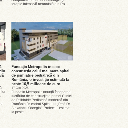
compartimente de neonatologie și
ru
terapie intensivă neonatală din Ro...
ă
Fundația Metropolis începe
din
construcția celui mai mare spital
ală
de psihiatrie pediatrică din
România, o investiție estimată la
peste 16,5 milioane de euro
lă
17 Oct 2025
ilor
Fundația Metropolis anunță începerea
u
lucrărilor de construcție a primei Clinici
de Psihiatrie Pediatrică modernă din
pe
România, în cadrul Spitalului „Prof. Dr.
Alexandru Obregia”. Proiectul, estimat
la peste...