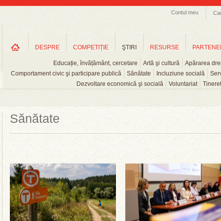
Contul meu
Ca
DESPRE
COMPETIȚIE
ŞTIRI
RESURSE
PARTENE
Educație, învățământ, cercetare
Artă şi cultură
Apărarea drep
Comportament civic şi participare publică
Sănătate
Incluziune socială
Serv
Dezvoltare economică şi socială
Voluntariat
Tinere
Sănătate