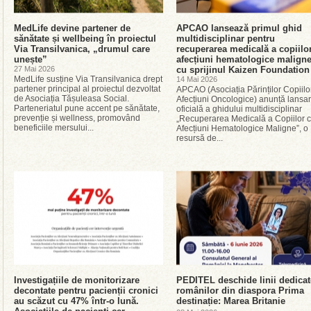
MedLife devine partener de
APCAO lansează primul ghid
sănătate și wellbeing în proiectul
multidisciplinar pentru
Via Transilvanica, „drumul care
recuperarea medicală a copiilo
unește”
afecțiuni hematologice maligne
27 Mai 2026
cu sprijinul Kaizen Foundation
MedLife susține Via Transilvanica drept
14 Mai 2026
partener principal al proiectul dezvoltat
APCAO (Asociația Părinților Copiilo
de Asociația Tășuleasa Social.
Afecțiuni Oncologice) anunță lansa
Parteneriatul pune accent pe sănătate,
oficială a ghidului multidisciplinar
prevenție și wellness, promovând
„Recuperarea Medicală a Copiilor 
beneficiile mersului...
Afecțiuni Hematologice Maligne”, o
resursă de...
Investigațiile de monitorizare
PEDITEL deschide linii dedicat
decontate pentru pacienții cronici
românilor din diaspora Prima
au scăzut cu 47% într-o lună.
destinație: Marea Britanie