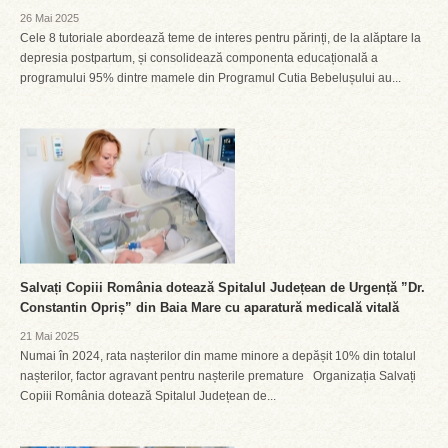
26 Mai 2025
Cele 8 tutoriale abordează teme de interes pentru părinți, de la alăptare la
depresia postpartum, și consolidează componenta educațională a
programului 95% dintre mamele din Programul Cutia Bebelușului au...
Salvați Copiii România dotează Spitalul Județean de Urgență ”Dr.
Constantin Opriș” din Baia Mare cu aparatură medicală vitală
21 Mai 2025
Numai în 2024, rata nașterilor din mame minore a depășit 10% din totalul
nașterilor, factor agravant pentru nașterile premature Organizația Salvați
Copiii România dotează Spitalul Județean de...