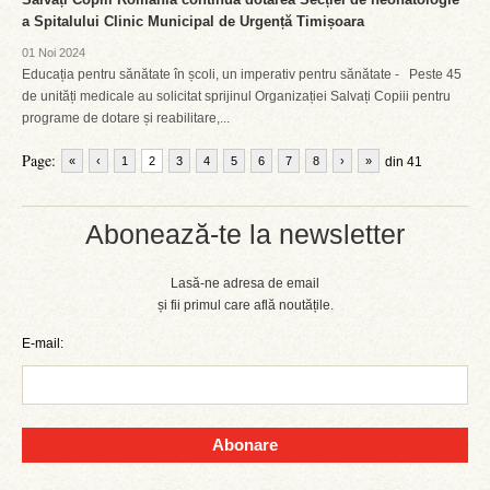
a Spitalului Clinic Municipal de Urgență Timișoara
01 Noi 2024
Educația pentru sănătate în școli, un imperativ pentru sănătate - Peste 45
de unități medicale au solicitat sprijinul Organizației Salvați Copiii pentru
programe de dotare și reabilitare,...
Page:
«
‹
1
2
3
4
5
6
7
8
›
»
din 41
Abonează-te la newsletter
Lasă-ne adresa de email
și fii primul care află noutățile.
E-mail:
Abonare