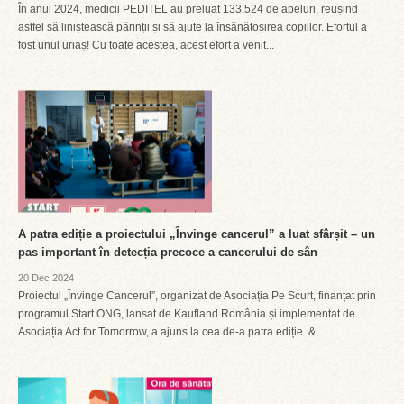
În anul 2024, medicii PEDITEL au preluat 133.524 de apeluri, reușind
astfel să liniștească părinții și să ajute la însănătoșirea copiilor. Efortul a
fost unul uriaș! Cu toate acestea, acest efort a venit...
A patra ediție a proiectului „Învinge cancerul” a luat sfârșit – un
pas important în detecția precoce a cancerului de sân
20 Dec 2024
Proiectul „Învinge Cancerul”, organizat de Asociația Pe Scurt, finanțat prin
programul Start ONG, lansat de Kaufland România și implementat de
Asociația Act for Tomorrow, a ajuns la cea de-a patra ediție. &...