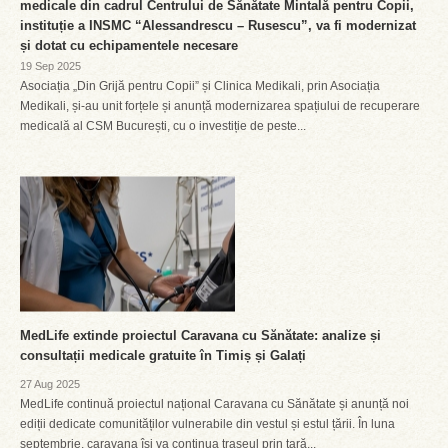
medicale din cadrul Centrului de Sănătate Mintală pentru Copii,
instituție a INSMC “Alessandrescu – Rusescu”, va fi modernizat
și dotat cu echipamentele necesare
19 Sep 2025
Asociația „Din Grijă pentru Copii” și Clinica Medikali, prin Asociația
Medikali, și-au unit forțele și anunță modernizarea spațiului de recuperare
medicală al CSM București, cu o investiție de peste...
MedLife extinde proiectul Caravana cu Sănătate: analize și
consultații medicale gratuite în Timiș și Galați
27 Aug 2025
MedLife continuă proiectul național Caravana cu Sănătate și anunță noi
ediții dedicate comunităților vulnerabile din vestul și estul țării. În luna
septembrie, caravana își va continua traseul prin țară...