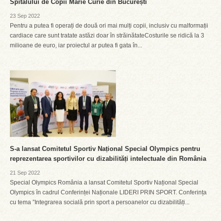
Spitalului de Copii Marie Curie din București
23 Sep 2022
Pentru a putea fi operați de două ori mai mulți copii, inclusiv cu malformații
cardiace care sunt tratate astăzi doar în străinătateCosturile se ridică la 3
milioane de euro, iar proiectul ar putea fi gata în...
S-a lansat Comitetul Sportiv Național Special Olympics pentru
reprezentarea sportivilor cu dizabilități intelectuale din România
21 Sep 2022
Special Olympics România a lansat Comitetul Sportiv Național Special
Olympics în cadrul Conferinței Naționale LIDERI PRIN SPORT. Conferința
cu tema ”Integrarea socială prin sport a persoanelor cu dizabilități...