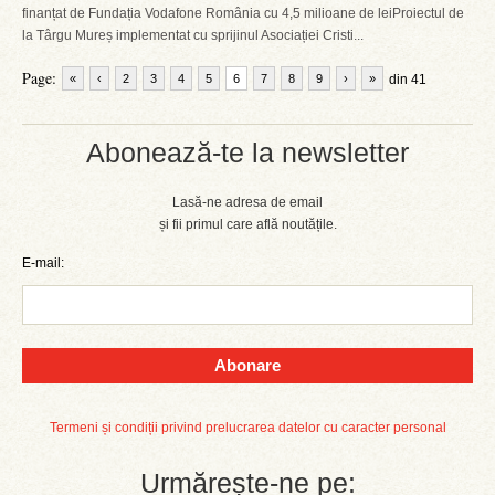
finanțat de Fundația Vodafone România cu 4,5 milioane de leiProiectul de
la Târgu Mureș implementat cu sprijinul Asociației Cristi...
Page:
«
‹
2
3
4
5
6
7
8
9
›
»
din 41
Abonează-te la newsletter
Lasă-ne adresa de email
și fii primul care află noutățile.
E-mail:
Abonare
Termeni și condiții privind prelucrarea datelor cu caracter personal
Urmărește-ne pe: