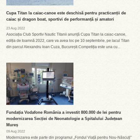
Cupa Titan la caiac-canoe este deschisă pentru practicanții de
caiac și dragon boat, sportivi de performanță și amatori
23 Aug 2022
Asociația Club Sportiv Nautic Titanii anunță Cupa Titan la caiac-canoe,
ediția de toamnă 2022, care va avea loc pe 10 septembrie, pe lacul Titan
din parcul Alexandru Ioan Cuza, București.Competiția este una cu...
Fundația Vodafone România a investit 800.000 de lei pentru
modernizarea Secției de Neonatologie a Spitalului Județean
Mureș
09 Aug 2022
Modernizarea este parte din programul „Fondul Viață pentru Nou-Născuți”