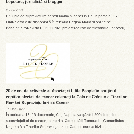
Lopotaru, jurnalistă şi blogger
25 Ian 2023
Un Ghid de supraviețuire pentru mama şi bebeluşul ei în primele 0-6
luniRevista este disponibilă în rețeaua Regina Maria și online pe
Bebelonia.roRevista BEBELONIA, proiect realizat de Alexandra Lopotaru,...
20 de ani de activitate ai Asociației Little People în sprijinul
copiilor afectați de cancer celebrați la Gala de Crăciun a Tinerilor
Români Supraviețuitori de Cancer
14 Dec 2022
În perioada 16 -18 decembrie, Cluj-Napoca va găzdui 200 dintre tinerii
supraviețuitori de cancer, membri ai Comunității Temerarii – Comunitatea
Națională a Tinerilor Supraviețuitori de Cancer, care astăzi...