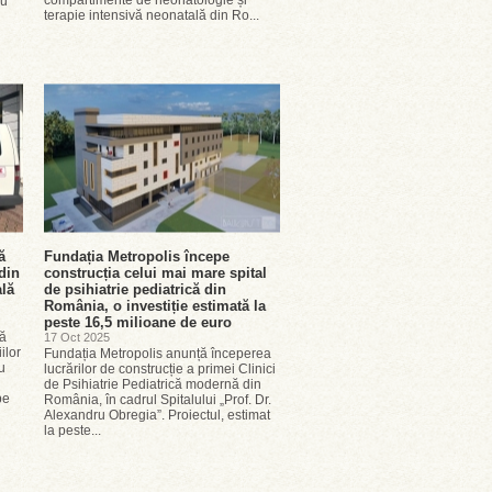
compartimente de neonatologie și
ru
terapie intensivă neonatală din Ro...
ă
Fundația Metropolis începe
din
construcția celui mai mare spital
ală
de psihiatrie pediatrică din
România, o investiție estimată la
peste 16,5 milioane de euro
lă
17 Oct 2025
ilor
Fundația Metropolis anunță începerea
u
lucrărilor de construcție a primei Clinici
de Psihiatrie Pediatrică modernă din
pe
România, în cadrul Spitalului „Prof. Dr.
Alexandru Obregia”. Proiectul, estimat
la peste...