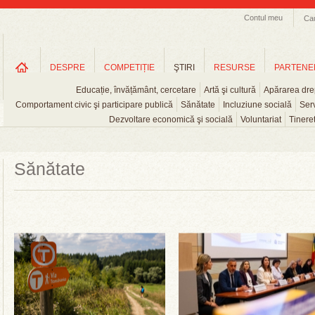
Contul meu
Ca
DESPRE
COMPETIȚIE
ŞTIRI
RESURSE
PARTENE
Educație, învățământ, cercetare
Artă şi cultură
Apărarea drep
Comportament civic şi participare publică
Sănătate
Incluziune socială
Serv
Dezvoltare economică şi socială
Voluntariat
Tinere
Sănătate