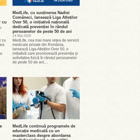
MedLife, cu susținerea Nadiei
Comăneci, lansează Liga Atleților
r cu
Over 50, o inițiativă națională
,
dedicată prevenției în rândul
persoanelor de peste 50 de ani
14 Mai 2026
r cu
MedLife, cea mai mare rețea de servicii
rea
medicale private din România,
lansează Liga Atleților Over 50, o
cu
inițiativă care promovează prevenția și
activitatea fizică în rândul persoanelor
de peste 50 de ani,...
e
MedLife continuă programele de
educație medicală cu un
masterclass despre abordarea