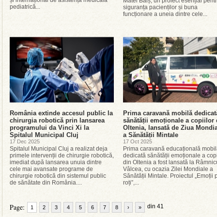
și internațional de asistență medicală
Matei Balș, un proiect esențial pent
pediatrică...
siguranța pacienților și buna
funcționare a uneia dintre cele...
România extinde accesul public la
Prima caravană mobilă dedicat
chirurgia robotică prin lansarea
sănătății emoționale a copiilor 
programului da Vinci Xi la
Oltenia, lansată de Ziua Mondi
Spitalul Municipal Cluj
a Sănătății Mintale
17 Dec 2025
17 Oct 2025
Spitalul Municipal Cluj a realizat deja
Prima caravană educațională mobi
primele intervenții de chirurgie robotică,
dedicată sănătății emoționale a copi
imediat după lansarea unuia dintre
din Oltenia a fost lansată la Râmnic
cele mai avansate programe de
Vâlcea, cu ocazia Zilei Mondiale a
chirurgie robotică din sistemul public
Sănătății Mintale. Proiectul „Emoții 
de sănătate din România....
roți”,...
Page:
din 41
1
2
3
4
5
6
7
8
›
»