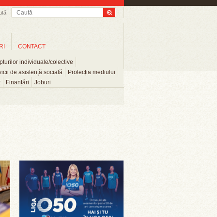
ută
RI
CONTACT
turilor individuale/colective
icii de asistență socială
Protecția mediului
t
Finanțări
Joburi