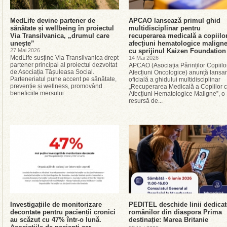
MedLife devine partener de
APCAO lansează primul ghid
sănătate și wellbeing în proiectul
multidisciplinar pentru
Via Transilvanica, „drumul care
recuperarea medicală a copiilo
unește”
afecțiuni hematologice maligne
27 Mai 2026
cu sprijinul Kaizen Foundation
MedLife susține Via Transilvanica drept
14 Mai 2026
partener principal al proiectul dezvoltat
APCAO (Asociația Părinților Copiilo
de Asociația Tășuleasa Social.
Afecțiuni Oncologice) anunță lansa
Parteneriatul pune accent pe sănătate,
oficială a ghidului multidisciplinar
prevenție și wellness, promovând
„Recuperarea Medicală a Copiilor 
beneficiile mersului...
Afecțiuni Hematologice Maligne”, o
resursă de...
Investigațiile de monitorizare
PEDITEL deschide linii dedicat
decontate pentru pacienții cronici
românilor din diaspora Prima
au scăzut cu 47% într-o lună.
destinație: Marea Britanie