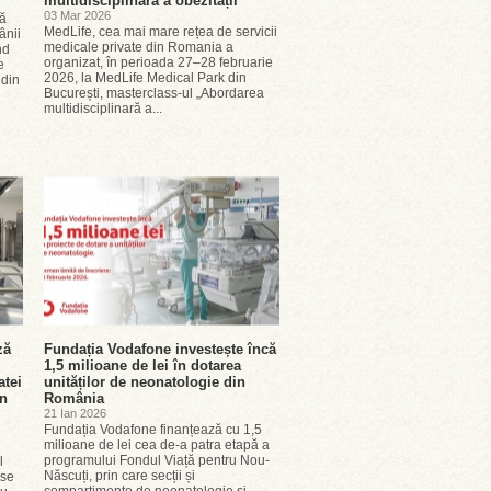
multidisciplinară a obezității
03 Mar 2026
ță
MedLife, cea mai mare rețea de servicii
ânii
medicale private din Romania a
nd
organizat, în perioada 27–28 februarie
e
2026, la MedLife Medical Park din
 din
București, masterclass-ul „Abordarea
multidisciplinară a...
ză
Fundația Vodafone investește încă
1,5 milioane de lei în dotarea
atei
unităților de neonatologie din
în
România
21 Ian 2026
Fundația Vodafone finanțează cu 1,5
milioane de lei cea de-a patra etapă a
programului Fondul Viață pentru Nou-
l
Născuți, prin care secții și
ase