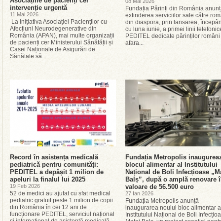
Asociațiile de pacienți cer
08 Mai 2026
intervenție urgentă
Fundația Părinți din România anun
11 Mai 2026
extinderea serviciilor sale către rom
La inițiativa Asociației Pacienților cu
din diaspora, prin lansarea, începâ
Afecțiuni Neurodegenerative din
cu luna iunie, a primei linii telefonic
România (APAN), mai multe organizații
PEDITEL dedicate părinților români
de pacienți cer Ministerului Sănătății și
afara...
Casei Naționale de Asigurări de
Sănătate să...
Record în asistența medicală
Fundația Metropolis inaugurea
pediatrică pentru comunități:
blocul alimentar al Institutului
PEDITEL a depășit 1 milion de
Național de Boli Infecțioase „M
apeluri la finalul lui 2025
Balș”, după o amplă renovare 
19 Feb 2026
valoare de 56.500 euro
52 de medici au ajutat cu sfat medical
27 Ian 2026
pediatric gratuit peste 1 milion de copii
Fundația Metropolis anunță
din România în cei 12 ani de
inaugurarea noului bloc alimentar a
funcționare PEDITEL, serviciul național
Institutului Național de Boli Infecțio