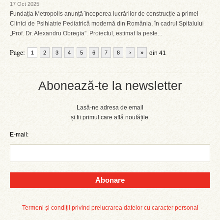
17 Oct 2025
Fundația Metropolis anunță începerea lucrărilor de construcție a primei
Clinici de Psihiatrie Pediatrică modernă din România, în cadrul Spitalului
„Prof. Dr. Alexandru Obregia”. Proiectul, estimat la peste...
Page:
1
2
3
4
5
6
7
8
›
»
din 41
Abonează-te la newsletter
Lasă-ne adresa de email
și fii primul care află noutățile.
E-mail:
Abonare
Termeni și condiții privind prelucrarea datelor cu caracter personal