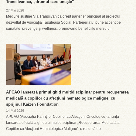
Transilvanica, „drumul care unește”
27 Mai 2026
MedLife susține Via Transilvanica drept partener principal al proiectul
dezvoltat de Asociația Tășuleasa Social. Parteneriatul pune accent pe
sănătate, prevenție și wellness, promovând beneficiile mersului...
APCAO lansează primul ghid multidisciplinar pentru recuperarea
medicală a copiilor cu afecțiuni hematologice maligne, cu
sprijinul Kaizen Foundation
14 Mai 2026
APCAO (Asociația Părinților Copiilor cu Afecțiuni Oncologice) anunță
lansarea oficială a ghidului multidisciplinar „Recuperarea Medicală a
Copiilor cu Afecțiuni Hematologice Maligne”, o resursă de...