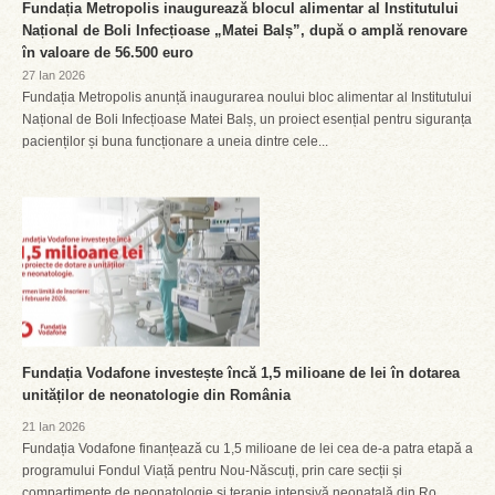
Fundația Metropolis inaugurează blocul alimentar al Institutului
Național de Boli Infecțioase „Matei Balș”, după o amplă renovare
în valoare de 56.500 euro
27 Ian 2026
Fundația Metropolis anunță inaugurarea noului bloc alimentar al Institutului
Național de Boli Infecțioase Matei Balș, un proiect esențial pentru siguranța
pacienților și buna funcționare a uneia dintre cele...
Fundația Vodafone investește încă 1,5 milioane de lei în dotarea
unităților de neonatologie din România
21 Ian 2026
Fundația Vodafone finanțează cu 1,5 milioane de lei cea de-a patra etapă a
programului Fondul Viață pentru Nou-Născuți, prin care secții și
compartimente de neonatologie și terapie intensivă neonatală din Ro...