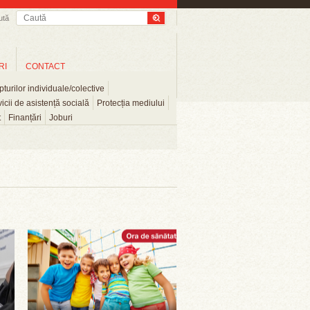
ută
RI
CONTACT
turilor individuale/colective
icii de asistență socială
Protecția mediului
t
Finanțări
Joburi