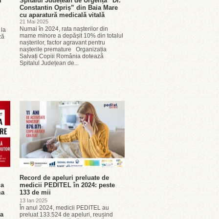
i
Spitalul Județean de Urgență ”Dr.
Constantin Opriș” din Baia Mare
cu aparatură medicală vitală
21 Mai 2025
Numai în 2024, rata nașterilor din
 la
mame minore a depășit 10% din totalul
ză
nașterilor, factor agravant pentru
nașterile premature Organizația
n
Salvați Copiii România dotează
Spitalul Județean de...
Record de apeluri preluate de
ia
medicii PEDITEL în 2024: peste
ma
133 de mii
13 Ian 2025
În anul 2024, medicii PEDITEL au
la
preluat 133.524 de apeluri, reușind