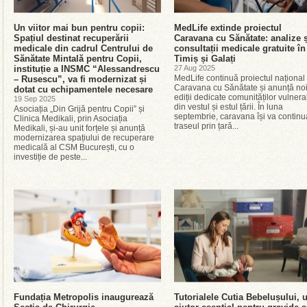
Un viitor mai bun pentru copii:
MedLife extinde proiectul
Spațiul destinat recuperării
Caravana cu Sănătate: analize ș
medicale din cadrul Centrului de
consultații medicale gratuite în
Sănătate Mintală pentru Copii,
Timiș și Galați
instituție a INSMC “Alessandrescu
27 Aug 2025
MedLife continuă proiectul național
– Rusescu”, va fi modernizat și
Caravana cu Sănătate și anunță no
dotat cu echipamentele necesare
ediții dedicate comunităților vulnera
19 Sep 2025
din vestul și estul țării. În luna
Asociația „Din Grijă pentru Copii” și
septembrie, caravana își va continu
Clinica Medikali, prin Asociația
traseul prin țară...
Medikali, și-au unit forțele și anunță
modernizarea spațiului de recuperare
medicală al CSM București, cu o
investiție de peste...
Fundația Metropolis inaugurează
Tutorialele Cutia Bebelușului, 