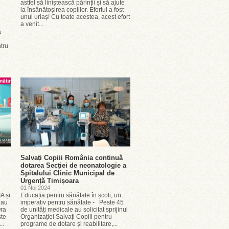
astfel să liniștească părinții și să ajute
la însănătoșirea copiilor. Efortul a fost
unul uriaș! Cu toate acestea, acest efort
a venit...
ă
tru
Salvați Copiii România continuă
dotarea Secției de neonatologie a
Spitalului Clinic Municipal de
Urgență Timișoara
01 Noi 2024
A și
Educația pentru sănătate în școli, un
dau
imperativ pentru sănătate - Peste 45
Ora
de unități medicale au solicitat sprijinul
ste
Organizației Salvați Copiii pentru
..
programe de dotare și reabilitare,...