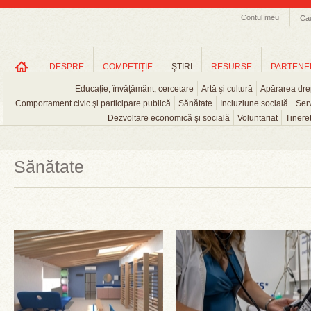
Contul meu
Ca
DESPRE
COMPETIȚIE
ŞTIRI
RESURSE
PARTENE
Educație, învățământ, cercetare
Artă şi cultură
Apărarea drep
Comportament civic şi participare publică
Sănătate
Incluziune socială
Serv
Dezvoltare economică şi socială
Voluntariat
Tinere
Sănătate