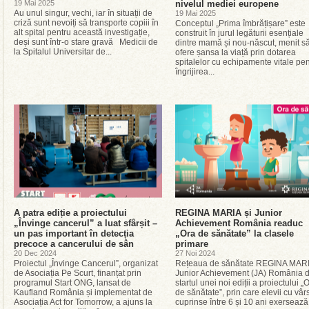
19 Mai 2025
nivelul mediei europene
Au unul singur, vechi, iar în situații de
19 Mai 2025
criză sunt nevoiți să transporte copiii în
Conceptul „Prima îmbrățișare” este
alt spital pentru această investigație,
construit în jurul legăturii esențiale
deși sunt într-o stare gravă Medicii de
dintre mamă și nou-născut, menit s
la Spitalul Universitar de...
ofere șansa la viață prin dotarea
spitalelor cu echipamente vitale pen
îngrijirea...
A patra ediție a proiectului
REGINA MARIA și Junior
„Învinge cancerul” a luat sfârșit –
Achievement România readuc
un pas important în detecția
„Ora de sănătate” la clasele
precoce a cancerului de sân
primare
20 Dec 2024
27 Noi 2024
Proiectul „Învinge Cancerul”, organizat
Rețeaua de sănătate REGINA MARI
de Asociația Pe Scurt, finanțat prin
Junior Achievement (JA) România 
programul Start ONG, lansat de
startul unei noi ediții a proiectului „
Kaufland România și implementat de
de sănătate”, prin care elevii cu vâr
Asociația Act for Tomorrow, a ajuns la
cuprinse între 6 și 10 ani exersează.