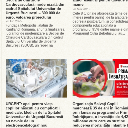
Secția de Chirurgie
ajutor esențial pentru gravide ș
Cardiovasculară modernizată din
mame
cadrul Spitalului Universitar de
26 Mai 2025
Urgență București – 300.000 de
Cele 8 tutoriale abordează teme de
euro, valoarea proiectului
interes pentru părinți, de la alăptare
26 Iun 2025
depresia postpartum, și consolidea
Fundația Metropolis, alături de
componenta educațională a
Kaufland România, anunță finalizarea
programului 95% dintre mamele di
lucrărilor de modernizare a Secției de
Programul Cutia Bebelușului au...
Chirurgie Cardiovasculară din cadrul
Spitalului Universitar de Urgență
București (SUUB), un reper na
URGENT: apel pentru viața
Organizația Salvați Copiii
copiilor născuți cu complicații
marchează 35 de ani în Român
medicale: Medicii de la Spitalul
prin lansarea programului Pri
Universitar de Urgență București
îmbrățișare, o investiție de 4,42
au nevoie de un
milioane euro care va susține
electroencefalograf nou
reducerea mortalității infantile 