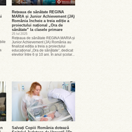
Rețeaua de sănătate REGINA
i
MARIA și Junior Achievement (JA)
România încheie a treia ediție a
proiectului național „Ora de
sănătate” la clasele primare
25 Iul 2025
i
Rețeaua de sănătate REGINA MARIA și
bile
Junior Achievement (JA) România au
finalizat ediția a treia a proiectului
a
educațional „Ora de sănătate”, dedicat
elevilor între 6 și 10 ani. În anul școlar...
un
Salvați Copiii România dotează