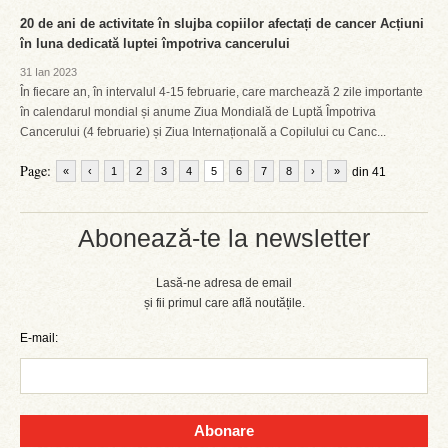
20 de ani de activitate în slujba copiilor afectați de cancer Acțiuni
în luna dedicată luptei împotriva cancerului
31 Ian 2023
În fiecare an, în intervalul 4-15 februarie, care marchează 2 zile importante
în calendarul mondial și anume Ziua Mondială de Luptă Împotriva
Cancerului (4 februarie) și Ziua Internațională a Copilului cu Canc...
Page:
«
‹
1
2
3
4
5
6
7
8
›
»
din 41
Abonează-te la newsletter
Lasă-ne adresa de email
și fii primul care află noutățile.
E-mail:
Abonare