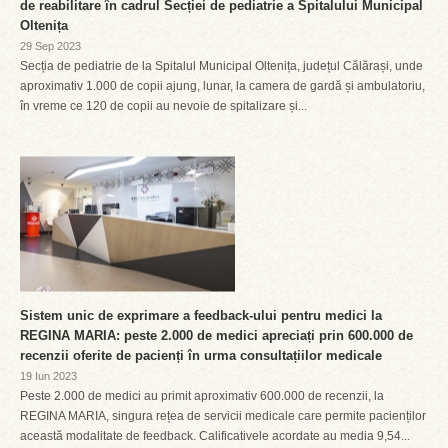
de reabilitare în cadrul Secției de pediatrie a Spitalului Municipal
Oltenița
29 Sep 2023
Secția de pediatrie de la Spitalul Municipal Oltenița, județul Călărași, unde
aproximativ 1.000 de copii ajung, lunar, la camera de gardă și ambulatoriu,
în vreme ce 120 de copii au nevoie de spitalizare și...
Sistem unic de exprimare a feedback-ului pentru medici la
REGINA MARIA: peste 2.000 de medici apreciați prin 600.000 de
recenzii oferite de pacienți în urma consultațiilor medicale
19 Iun 2023
Peste 2.000 de medici au primit aproximativ 600.000 de recenzii, la
REGINA MARIA, singura rețea de servicii medicale care permite pacienților
această modalitate de feedback. Calificativele acordate au media 9,54...