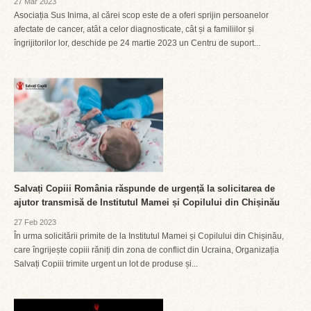
27 Mar 2023
Asociația Sus Inima, al cărei scop este de a oferi sprijin persoanelor
afectate de cancer, atât a celor diagnosticate, cât și a familiilor și
îngrijitorilor lor, deschide pe 24 martie 2023 un Centru de suport...
Salvați Copiii România răspunde de urgență la solicitarea de
ajutor transmisă de Institutul Mamei și Copilului din Chișinău
27 Feb 2023
În urma solicitării primite de la Institutul Mamei și Copilului din Chișinău,
care îngrijește copiii răniți din zona de conflict din Ucraina, Organizația
Salvați Copiii trimite urgent un lot de produse și...