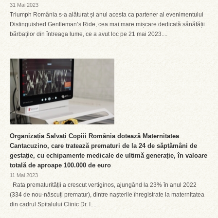
31 Mai 2023
Triumph România s-a alăturat și anul acesta ca partener al evenimentului
Distinguished Gentleman’s Ride, cea mai mare mișcare dedicată sănătății
bărbaților din întreaga lume, ce a avut loc pe 21 mai 2023....
Organizația Salvați Copiii România dotează Maternitatea
Cantacuzino, care tratează prematuri de la 24 de săptămâni de
gestație, cu echipamente medicale de ultimă generație, în valoare
totală de aproape 100.000 de euro
11 Mai 2023
Rata prematurității a crescut vertiginos, ajungând la 23% în anul 2022
(334 de nou-născuți prematur), dintre nașterile înregistrate la maternitatea
din cadrul Spitalului Clinic Dr. I....