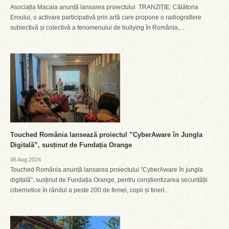
Asociația Macaia anunță lansarea proiectului TRANZIȚIE: Călătoria
Eroului, o activare participativă prin artă care propune o radiografiere
subiectivă și colectivă a fenomenului de bullying în România,...
Touched România lansează proiectul ”CyberAware în Jungla
Digitală”, susținut de Fundația Orange
06 Aug 2024
Touched România anunță lansarea proiectului ”CyberAware în jungla
digitală”, susținut de Fundația Orange, pentru conștientizarea securității
cibernetice în rândul a peste 200 de femei, copii și tineri...