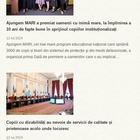
Ajungem MARI a premiat oamenii cu inimă mare, la împlinirea a
10 ani de fapte bune în sprijinul copiilor instituționalizați
12 Iul 2024
Ajungem MARI, cel mai mare program educațional național care sprijină
3000 de copii și tineri din sistemul de protecție şi din medii defavorizate, a
organizat prima Gală de premiere a oamenilor care s-au implicat ...
Copiii cu dizabilități au nevoie de servicii de calitate și
prietenoase acolo unde locuiesc
12 Iul 2024