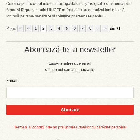
Comisia pentru drepturile omului, egalitate de șanse, culte şi minorităţi din
Senat și Reprezentanța UNICEF în România au organizat luni o masă
rotundă pe tema serviciilor și soluțiilor prietenoase pentru...
Page:
«
‹
1
2
3
4
5
6
7
8
›
»
din 21
Abonează-te la newsletter
Lasă-ne adresa de email
și fii primul care află noutățile.
E-mail:
Abonare
Termeni și condiții privind prelucrarea datelor cu caracter personal