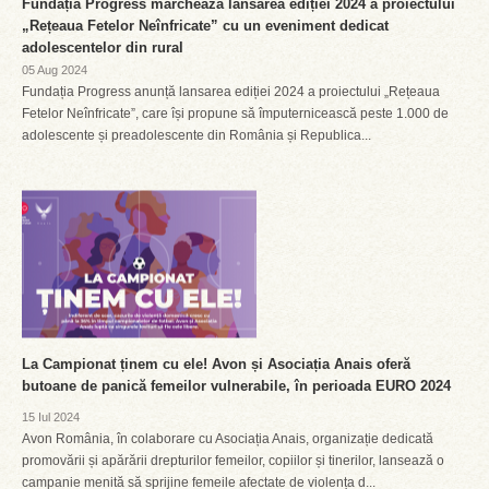
Fundația Progress marchează lansarea ediției 2024 a proiectului
„Rețeaua Fetelor Neînfricate” cu un eveniment dedicat
adolescentelor din rural
05 Aug 2024
Fundația Progress anunță lansarea ediției 2024 a proiectului „Rețeaua
Fetelor Neînfricate”, care își propune să împuternicească peste 1.000 de
adolescente și preadolescente din România și Republica...
La Campionat ținem cu ele! Avon și Asociația Anais oferă
butoane de panică femeilor vulnerabile, în perioada EURO 2024
15 Iul 2024
Avon România, în colaborare cu Asociația Anais, organizație dedicată
promovării și apărării drepturilor femeilor, copiilor și tinerilor, lansează o
campanie menită să sprijine femeile afectate de violența d...