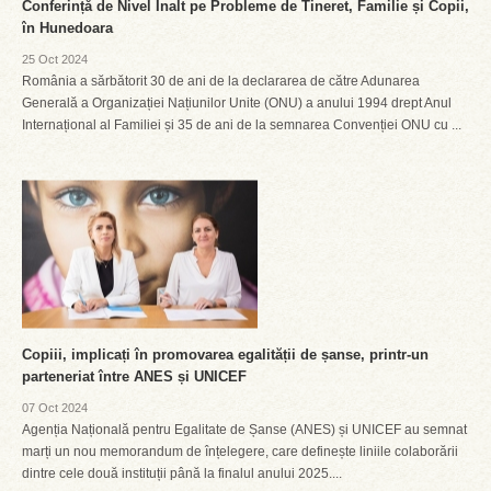
Conferință de Nivel Înalt pe Probleme de Tineret, Familie și Copii,
în Hunedoara
25 Oct 2024
România a sărbătorit 30 de ani de la declararea de către Adunarea
Generală a Organizației Națiunilor Unite (ONU) a anului 1994 drept Anul
Internațional al Familiei și 35 de ani de la semnarea Convenției ONU cu ...
Copiii, implicați în promovarea egalității de șanse, printr-un
parteneriat între ANES și UNICEF
07 Oct 2024
Agenția Națională pentru Egalitate de Șanse (ANES) și UNICEF au semnat
marți un nou memorandum de înțelegere, care definește liniile colaborării
dintre cele două instituții până la finalul anului 2025....