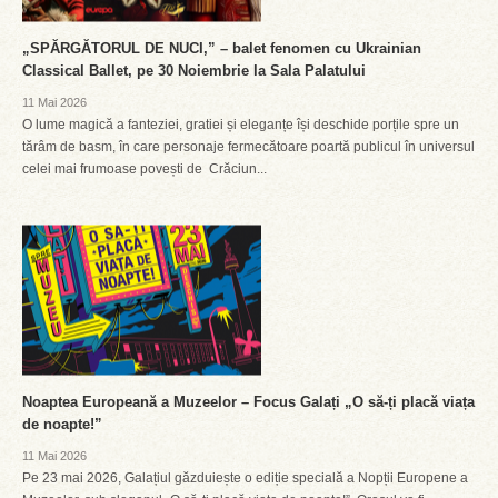
„SPĂRGĂTORUL DE NUCI,” – balet fenomen cu Ukrainian
Classical Ballet, pe 30 Noiembrie la Sala Palatului
11 Mai 2026
O lume magică a fanteziei, gratiei și eleganțe își deschide porțile spre un
tărâm de basm, în care personaje fermecătoare poartă publicul în universul
celei mai frumoase povești de Crăciun...
Noaptea Europeană a Muzeelor – Focus Galați „O să-ți placă viața
de noapte!”
11 Mai 2026
Pe 23 mai 2026, Galațiul găzduiește o ediție specială a Nopții Europene a