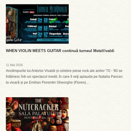
WHEN VIOLIN MEETS GUITAR continuă turneul MetaVivaldi
11 Mai 2026
Anotimpurile lui Antonio Vivaldi și celebre piese rock ale anilor '70 - '80 se
întâlnesc într-un spectacol inedit, în care îi veţi aplauda pe Natalia Pancec
la vioară și pe Emilian Florentin Gheorghe (Flores)...