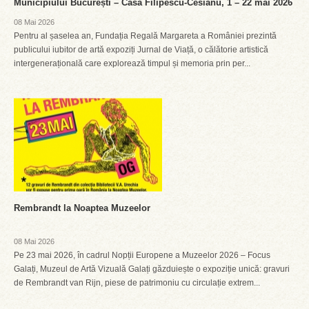
Municipiului București – Casa Filipescu-Cesianu, 1 – 22 mai 2026
08 Mai 2026
Pentru al șaselea an, Fundația Regală Margareta a României prezintă
publicului iubitor de artă expoziți Jurnal de Viață, o călătorie artistică
intergenerațională care explorează timpul și memoria prin per...
Rembrandt la Noaptea Muzeelor
08 Mai 2026
Pe 23 mai 2026, în cadrul Nopții Europene a Muzeelor 2026 – Focus
Galați, Muzeul de Artă Vizuală Galați găzduiește o expoziție unică: gravuri
de Rembrandt van Rijn, piese de patrimoniu cu circulație extrem...