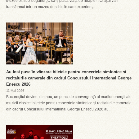
Muzeelor, sub sloganul „O să-ți placă viața de noapte!”. Orașul va fi
transformat într-un muzeu deschis în care experiența...
Au fost puse în vânzare biletele pentru concertele simfonice și
recitalurile camerale din cadrul Concursului Internațional George
Enescu 2026
11 Mai 2026
Bucureștiul devine, din nou, un punct de convergență al marilor energii ale
muzicii clasice: biletele pentru concertele simfonice și recitalurile camerale
din cadrul Concursului Internațional George Enescu 2026 au...