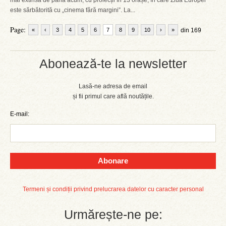
mai extinsă de până acum, cu proiecții în 13 orașe, în care Ziua Europei
este sărbătorită cu „cinema fără margini”. La...
Page:
«
‹
3
4
5
6
7
8
9
10
›
»
din 169
Abonează-te la newsletter
Lasă-ne adresa de email
și fii primul care află noutățile.
E-mail:
Abonare
Termeni și condiții privind prelucrarea datelor cu caracter personal
Urmărește-ne pe: