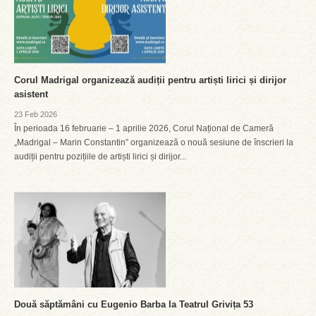
Corul Madrigal organizează audiții pentru artiști lirici și dirijor
asistent
23 Feb 2026
În perioada 16 februarie – 1 aprilie 2026, Corul Național de Cameră
„Madrigal – Marin Constantin” organizează o nouă sesiune de înscrieri la
audiții pentru pozițiile de artiști lirici și dirijor...
Două săptămâni cu Eugenio Barba la Teatrul Grivița 53