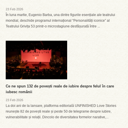
23 Feb 2026
În luna martie, Eugenio Barba, una dintre figurile esențiale ale teatrului
mondial, deschide programul internațional “Personalități iconice” al
Teatrului Grivița 53 printr-o microstagiune desfășurată între ...
Ce ne spun 132 de povești reale de iubire despre felul în care
iubesc românii
23 Feb 2026
La doi ani de la lansare, platforma editorială UNFINISHED Love Stories
reunește 82 de povești reale și peste 50 de telegrame despre iubire,
vulnerabilitate și relații. Dincolo de diversitatea formelor narative,...