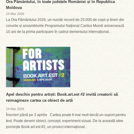
Ora Pământului, în toate județele României și în Republica
Moldova
24 Mar 2026
La Ora Pământului 2026, un număr record de 25.000 de copii și tineri din
corurile și ansamblurile Programului Național Cantus Mundi aniversează
10 ani de la prima participare în cadrul demersului internațional...
Apel deschis pentru artiști: Book.art.est #2 invită creatorii să
reimagineze cartea ca obiect de artă
24 Mar 2026
Înscrieri până pe 3 aprilie Cartea poate fi mai mult decât un suport pentru
text. Poate deveni obiect, concept, experiment vizual. De la această idee
pornește Book.art.est #2, un proiect internațional...