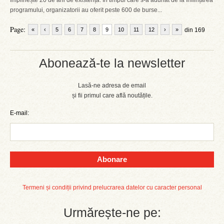
împlinește 20 de ani de existență. În timpul care s-a adunat de la înființarea
programului, organizatorii au oferit peste 600 de burse...
Page:
«
‹
5
6
7
8
9
10
11
12
›
»
din 169
Abonează-te la newsletter
Lasă-ne adresa de email
și fii primul care află noutățile.
E-mail:
Abonare
Termeni și condiții privind prelucrarea datelor cu caracter personal
Urmărește-ne pe: