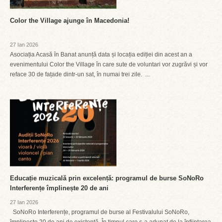
Color the Village ajunge în Macedonia!
27 Ian 2026
Asociația Acasă în Banat anunță data și locația ediției din acest an a
evenimentului Color the Village în care sute de voluntari vor zugrăvi și vor
reface 30 de fațade dintr-un sat, în numai trei zile. ...
Educație muzicală prin excelență: programul de burse SoNoRo
Interferențe împlinește 20 de ani
27 Ian 2026
SoNoRo Interferențe, programul de burse al Festivalului SoNoRo,