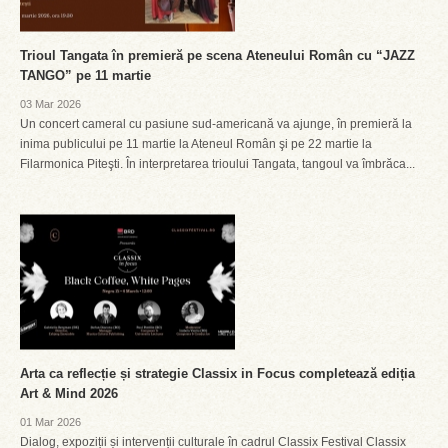
Trioul Tangata în premieră pe scena Ateneului Român cu “JAZZ
TANGO” pe 11 martie
03 Mar 2026
Un concert cameral cu pasiune sud-americană va ajunge, în premieră la
inima publicului pe 11 martie la Ateneul Român şi pe 22 martie la
Filarmonica Piteşti. În interpretarea trioului Tangata, tangoul va îmbrăca...
Arta ca reflecție și strategie Classix in Focus completează ediția
Art & Mind 2026
01 Mar 2026
Dialog, expoziții și intervenții culturale în cadrul Classix Festival Classix