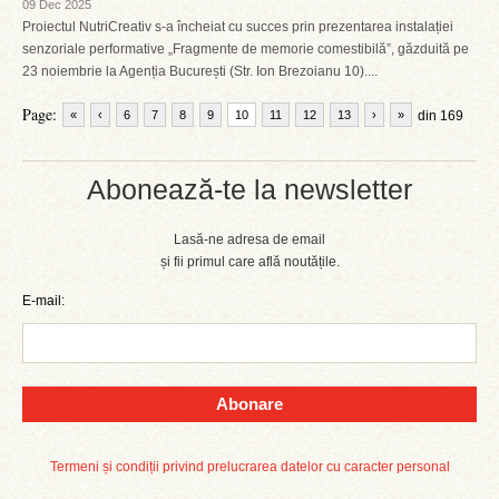
09 Dec 2025
Proiectul NutriCreativ s-a încheiat cu succes prin prezentarea instalației
senzoriale performative „Fragmente de memorie comestibilă”, găzduită pe
23 noiembrie la Agenția București (Str. Ion Brezoianu 10)....
Page:
«
‹
6
7
8
9
10
11
12
13
›
»
din 169
Abonează-te la newsletter
Lasă-ne adresa de email
și fii primul care află noutățile.
E-mail:
Abonare
Termeni și condiții privind prelucrarea datelor cu caracter personal