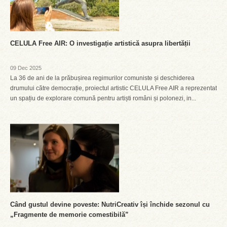
CELULA Free AIR: O investigație artistică asupra libertății
09 Dec 2025
La 36 de ani de la prăbușirea regimurilor comuniste și deschiderea
drumului către democrație, proiectul artistic CELULA Free AIR a reprezentat
un spațiu de explorare comună pentru artiști români și polonezi, in...
Când gustul devine poveste: NutriCreativ își închide sezonul cu
„Fragmente de memorie comestibilă”