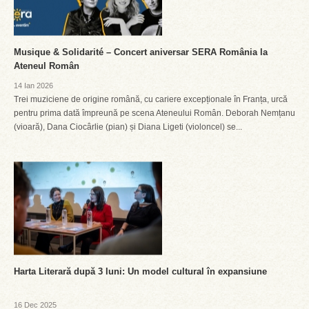
Musique & Solidarité – Concert aniversar SERA România la
Ateneul Român
14 Ian 2026
Trei muziciene de origine română, cu cariere excepționale în Franța, urcă
pentru prima dată împreună pe scena Ateneului Român. Deborah Nemțanu
(vioară), Dana Ciocârlie (pian) și Diana Ligeti (violoncel) se...
Harta Literară după 3 luni: Un model cultural în expansiune
16 Dec 2025