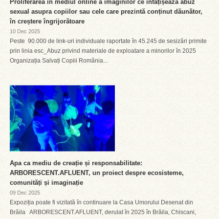
Proliferarea în mediul online a imaginilor ce înfățișează abuz
sexual asupra copiilor sau cele care prezintă conținut dăunător,
în creștere îngrijorătoare
10 Dec 2025
Peste 90.000 de link-uri individuale raportate în 45.245 de sesizări primite
prin linia esc_Abuz privind materiale de exploatare a minorilor în 2025
Organizația Salvați Copiii România...
Apa ca mediu de creație și responsabilitate:
ARBORESCENT.AFLUENT, un proiect despre ecosisteme,
comunități și imaginație
09 Dec 2025
Expoziția poate fi vizitată în continuare la Casa Umorului Desenat din
Brăila ARBORESCENT.AFLUENT, derulat în 2025 în Brăila, Chiscani,