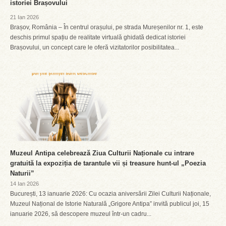
istoriei Brașovului
21 Ian 2026
Brașov, România – În centrul orașului, pe strada Mureșenilor nr. 1, este
deschis primul spațiu de realitate virtuală ghidată dedicat istoriei
Brașovului, un concept care le oferă vizitatorilor posibilitatea...
Muzeul Antipa celebrează Ziua Culturii Naționale cu intrare
gratuită la expoziția de tarantule vii și treasure hunt-ul „Poezia
Naturii”
14 Ian 2026
București, 13 ianuarie 2026: Cu ocazia aniversării Zilei Culturii Naționale,
Muzeul Național de Istorie Naturală „Grigore Antipa” invită publicul joi, 15
ianuarie 2026, să descopere muzeul într-un cadru...