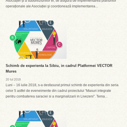
Asociației și a subdiviziunilor ei, se asigură de implementarea planurilor
operaționale ale Asociației şi coordonează implementarea...
Schimb de experienta la Sibiu, in cadrul Platformei VECTOR
Mures
20 Iul 2018
Luni – 16 iulie 2018, s-a desfasurat primul schimb de experienta din seria
celor 5 astfel de eveneimente din cadrul proiectului “Masuri integrate
pentru combaterea saraciei si a marginalizarii in Livezeni”. Tema...