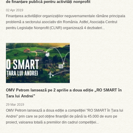
de finanțare publică pentru activități nonprofit
02 Apr 2019
Finanțarea activităților organizațiilor neguvernamentale rămâne principala
problemă a sectorului asociativ din România. Astfel, Asociația Centrul
pentru Legislație Nonprofit (CLNR) organizează 4 dezbateri...
OMV Petrom lansează pe 2 aprilie a doua ediție „RO SMART în
Țara lui Andrei”
29 Mar 2019
OMV Petrom lansează a doua ediție a competiției ”RO SMART în Țara lui
Andrei” prin care se pot obține finanțări de până la 45.000 de euro pe
proiect, valoarea totală a premiilor din cadrul competiției...