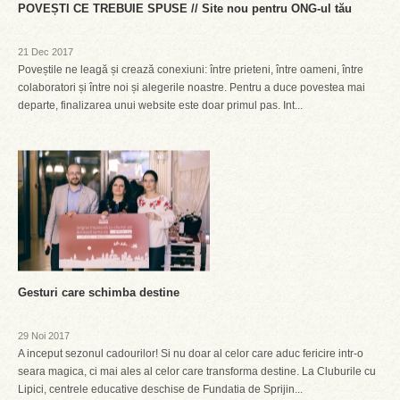
POVEȘTI CE TREBUIE SPUSE // Site nou pentru ONG-ul tău
21 Dec 2017
Poveștile ne leagă și crează conexiuni: între prieteni, între oameni, între
colaboratori și între noi și alegerile noastre. Pentru a duce povestea mai
departe, finalizarea unui website este doar primul pas. Int...
Gesturi care schimba destine
29 Noi 2017
A inceput sezonul cadourilor! Si nu doar al celor care aduc fericire intr-o
seara magica, ci mai ales al celor care transforma destine. La Cluburile cu
Lipici, centrele educative deschise de Fundatia de Sprijin...