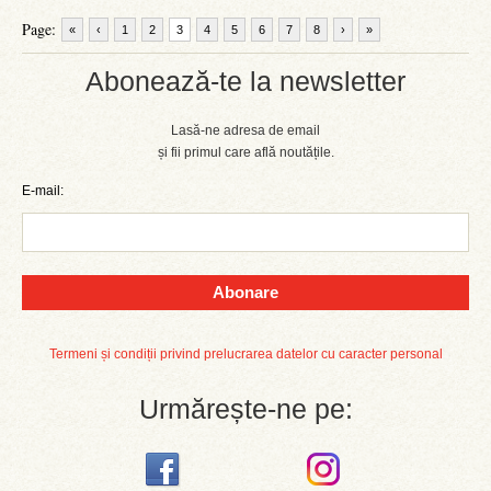
Page:
«
‹
1
2
3
4
5
6
7
8
›
»
Abonează-te la newsletter
Lasă-ne adresa de email
și fii primul care află noutățile.
E-mail:
Abonare
Termeni și condiții privind prelucrarea datelor cu caracter personal
Urmărește-ne pe: