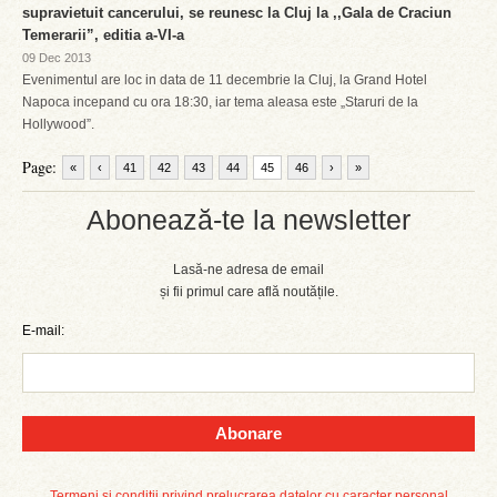
supravietuit cancerului, se reunesc la Cluj la ,,Gala de Craciun
Temerarii”, editia a-VI-a
09 Dec 2013
Evenimentul are loc in data de 11 decembrie la Cluj, la Grand Hotel
Napoca incepand cu ora 18:30, iar tema aleasa este „Staruri de la
Hollywood”.
Page:
«
‹
41
42
43
44
45
46
›
»
Abonează-te la newsletter
Lasă-ne adresa de email
și fii primul care află noutățile.
E-mail:
Abonare
Termeni și condiții privind prelucrarea datelor cu caracter personal