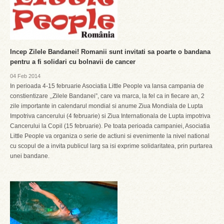
Incep Zilele Bandanei! Romanii sunt invitati sa poarte o bandana
pentru a fi solidari cu bolnavii de cancer
04 Feb 2014
In perioada 4-15 februarie Asociatia Little People va lansa campania de
constientizare ,,Zilele Bandanei”, care va marca, la fel ca in fiecare an, 2
zile importante in calendarul mondial si anume Ziua Mondiala de Lupta
Impotriva cancerului (4 februarie) si Ziua Internationala de Lupta impotriva
Cancerului la Copil (15 februarie). Pe toata perioada campaniei, Asociatia
Little People va organiza o serie de actiuni si evenimente la nivel national
cu scopul de a invita publicul larg sa isi exprime solidaritatea, prin purtarea
unei bandane.