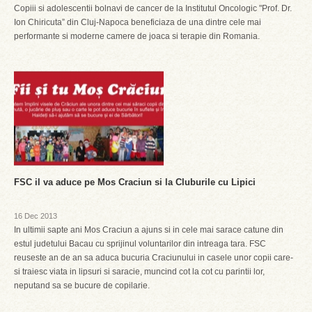
Copiii si adolescentii bolnavi de cancer de la Institutul Oncologic "Prof. Dr.
Ion Chiricuta” din Cluj-Napoca beneficiaza de una dintre cele mai
performante si moderne camere de joaca si terapie din Romania.
FSC il va aduce pe Mos Craciun si la Cluburile cu Lipici
16 Dec 2013
In ultimii sapte ani Mos Craciun a ajuns si in cele mai sarace catune din
estul judetului Bacau cu sprijinul voluntarilor din intreaga tara. FSC
reuseste an de an sa aduca bucuria Craciunului in casele unor copii care-
si traiesc viata in lipsuri si saracie, muncind cot la cot cu parintii lor,
neputand sa se bucure de copilarie.