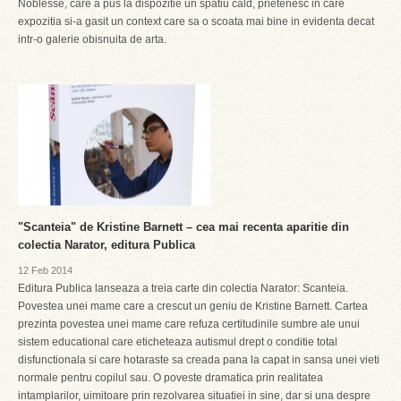
Noblesse, care a pus la dispozitie un spatiu cald, prietenesc in care
expozitia si-a gasit un context care sa o scoata mai bine in evidenta decat
intr-o galerie obisnuita de arta.
"Scanteia" de Kristine Barnett – cea mai recenta aparitie din
colectia Narator, editura Publica
12 Feb 2014
Editura Publica lanseaza a treia carte din colectia Narator: Scanteia.
Povestea unei mame care a crescut un geniu de Kristine Barnett. Cartea
prezinta povestea unei mame care refuza certitudinile sumbre ale unui
sistem educational care eticheteaza autismul drept o conditie total
disfunctionala si care hotaraste sa creada pana la capat in sansa unei vieti
normale pentru copilul sau. O poveste dramatica prin realitatea
intamplarilor, uimitoare prin rezolvarea situatiei in sine, dar si una despre