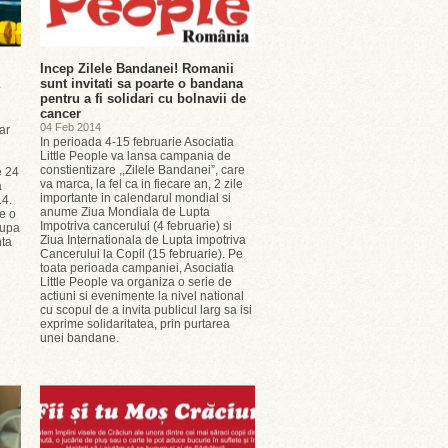
Incep Zilele Bandanei! Romanii
sunt invitati sa poarte o bandana
pentru a fi solidari cu bolnavii de
cancer
04 Feb 2014
ar
In perioada 4-15 februarie Asociatia
Little People va lansa campania de
constientizare ,,Zilele Bandanei”, care
e 24
va marca, la fel ca in fiecare an, 2 zile
a
importante in calendarul mondial si
14.
anume Ziua Mondiala de Lupta
e o
Impotriva cancerului (4 februarie) si
dupa
Ziua Internationala de Lupta impotriva
nta
Cancerului la Copil (15 februarie). Pe
toata perioada campaniei, Asociatia
Little People va organiza o serie de
actiuni si evenimente la nivel national
cu scopul de a invita publicul larg sa isi
exprime solidaritatea, prin purtarea
unei bandane.