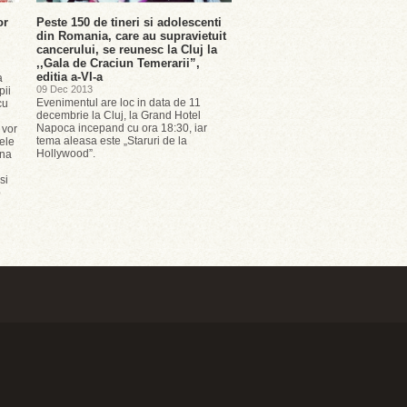
or
Peste 150 de tineri si adolescenti
din Romania, care au supravietuit
cancerului, se reunesc la Cluj la
,,Gala de Craciun Temerarii”,
editia a-VI-a
a
09 Dec 2013
pii
Evenimentul are loc in data de 11
cu
decembrie la Cluj, la Grand Hotel
Napoca incepand cu ora 18:30, iar
 vor
tema aleasa este „Staruri de la
ele
Hollywood”.
mna
si
b