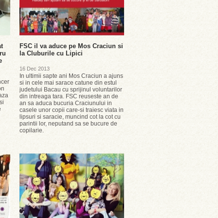
t
FSC il va aduce pe Mos Craciun si
ru
la Cluburile cu Lipici
e
16 Dec 2013
In ultimii sapte ani Mos Craciun a ajuns
ncer
si in cele mai sarace catune din estul
on
judetului Bacau cu sprijinul voluntarilor
iaza
din intreaga tara. FSC reuseste an de
si
an sa aduca bucuria Craciunului in
e
casele unor copii care-si traiesc viata in
lipsuri si saracie, muncind cot la cot cu
parintii lor, neputand sa se bucure de
copilarie.