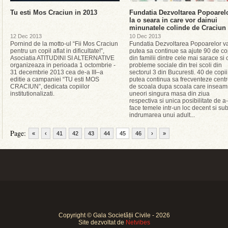
Tu esti Mos Craciun in 2013
Fundatia Dezvoltarea Popoarel
la o seara in care vor dainui
minunatele colinde de Craciun
12 Dec 2013
10 Dec 2013
Pornind de la motto-ul “Fii Mos Craciun
Fundatia Dezvoltarea Popoarelor v
pentru un copil aflat in dificultate!”,
putea sa continue sa ajute 90 de co
Asociatia ATITUDINI SI ALTERNATIVE
din familii dintre cele mai sarace si 
organizeaza in perioada 1 octombrie -
probleme sociale din trei scoli din
31 decembrie 2013 cea de-a III–a
sectorul 3 din Bucuresti. 40 de copii
editie a campaniei “TU esti MOS
putea continua sa frecventeze centr
CRACIUN”, dedicata copiilor
de scoala dupa scoala care insea
institutionalizati.
uneori singura masa din ziua
respectiva si unica posibilitate de a-
face temele intr-un loc decent si su
indrumarea unui adult...
Page:
«
‹
41
42
43
44
45
46
›
»
Copyright © Gala Societății Civile - 2026
Site dezvoltat de
Netvibes