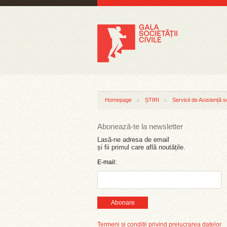
Homepage
ȘTIRI
Servicii de Asistență s
Abonează-te la newsletter
Lasă-ne adresa de email
și fii primul care află noutățile.
E-mail:
Abonare
Termeni și condiții privind prelucrarea datelor