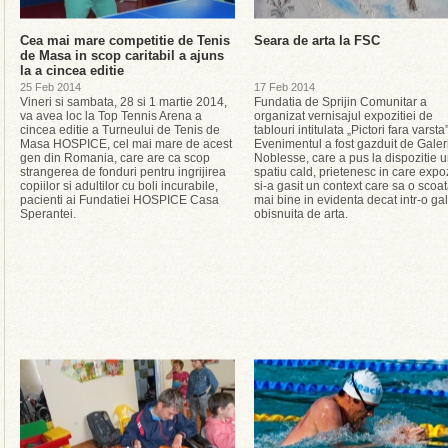
Cea mai mare competitie de Tenis
Seara de arta la FSC
de Masa in scop caritabil a ajuns
la a cincea editie
25 Feb 2014
17 Feb 2014
Vineri si sambata, 28 si 1 martie 2014,
Fundatia de Sprijin Comunitar a
va avea loc la Top Tennis Arena a
organizat vernisajul expozitiei de
cincea editie a Turneului de Tenis de
tablouri intitulata „Pictori fara varsta”
Masa HOSPICE, cel mai mare de acest
Evenimentul a fost gazduit de Galeri
gen din Romania, care are ca scop
Noblesse, care a pus la dispozitie 
strangerea de fonduri pentru ingrijirea
spatiu cald, prietenesc in care expoz
copiilor si adultilor cu boli incurabile,
si-a gasit un context care sa o scoa
pacienti ai Fundatiei HOSPICE Casa
mai bine in evidenta decat intr-o ga
Sperantei.
obisnuita de arta.