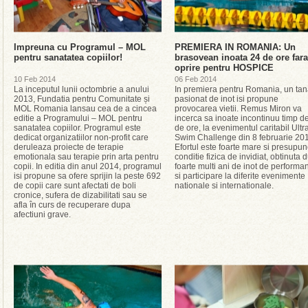
Impreuna cu Programul – MOL
PREMIERA IN ROMANIA: Un
pentru sanatatea copiilor!
brasovean inoata 24 de ore fara
oprire pentru HOSPICE
10 Feb 2014
06 Feb 2014
La inceputul lunii octombrie a anului
In premiera pentru Romania, un tan
2013, Fundatia pentru Comunitate și
pasionat de inot isi propune
MOL Romania lansau cea de a cincea
provocarea vietii. Remus Miron va
editie a Programului – MOL pentru
incerca sa inoate incontinuu timp d
sanatatea copiilor. Programul este
de ore, la evenimentul caritabil Ultr
dedicat organizatiilor non-profit care
Swim Challenge din 8 februarie 20
deruleaza proiecte de terapie
Efortul este foarte mare si presupun
emotionala sau terapie prin arta pentru
conditie fizica de invidiat, obtinuta 
copii. In editia din anul 2014, programul
foarte multi ani de inot de performa
isi propune sa ofere sprijin la peste 692
si participare la diferite evenimente
de copii care sunt afectati de boli
nationale si internationale.
cronice, sufera de dizabilitati sau se
afla în curs de recuperare dupa
afectiuni grave.