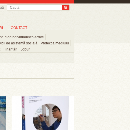
ută
RI
CONTACT
turilor individuale/colective
icii de asistență socială
Protecția mediului
t
Finanțări
Joburi