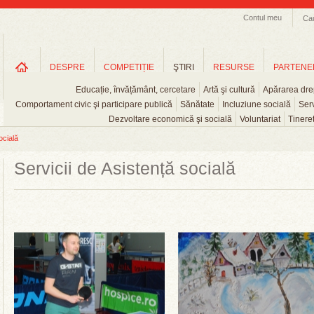
Contul meu
Ca
DESPRE
COMPETIȚIE
ŞTIRI
RESURSE
PARTENE
Educație, învățământ, cercetare
Artă şi cultură
Apărarea drep
Comportament civic şi participare publică
Sănătate
Incluziune socială
Serv
Dezvoltare economică şi socială
Voluntariat
Tinere
ocială
Servicii de Asistență socială