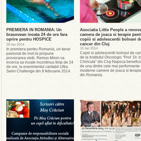
PREMIERA IN ROMANIA: Un
Asociatia Little People a renova
brasovean inoata 24 de ore fara
camera de joaca si terapie pent
oprire pentru HOSPICE
copiii si adolescentii bolnavi d
cancer din Cluj
28 Ian 2014
16 Ian 2014
In premiera pentru Romania, un tanar
Copiii si adolescentii bolnavi de ca
pasionat de inot isi propune
de la Institutul Oncologic "Prof. Dr. I
provocarea vietii. Remus Miron va
Chiricuta” din Cluj-Napoca benefic
incerca sa inoate incontinuu timp de 24
de una dintre cele mai performante 
de ore, la evenimentul caritabil Ultra
moderne camere de joaca si terapi
Swim Challenge din 8 februarie 2014.
din Romania.