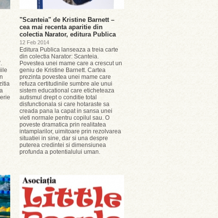
"Scanteia" de Kristine Barnett –
cea mai recenta aparitie din
colectia Narator, editura Publica
12 Feb 2014
Editura Publica lanseaza a treia carte
din colectia Narator: Scanteia.
.
Povestea unei mame care a crescut un
ile
geniu de Kristine Barnett. Cartea
un
prezinta povestea unei mame care
itia
refuza certitudinile sumbre ale unui
ta
sistem educational care eticheteaza
lerie
autismul drept o conditie total
disfunctionala si care hotaraste sa
creada pana la capat in sansa unei
vieti normale pentru copilul sau. O
poveste dramatica prin realitatea
intamplarilor, uimitoare prin rezolvarea
situatiei in sine, dar si una despre
puterea credintei si dimensiunea
profunda a potentialului uman.