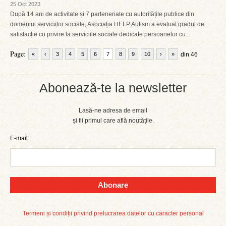
25 Oct 2023
După 14 ani de activitate și 7 parteneriate cu autoritățile publice din
domeniul serviciilor sociale, Asociația HELP Autism a evaluat gradul de
satisfacție cu privire la serviciile sociale dedicate persoanelor cu...
Page:
«
‹
3
4
5
6
7
8
9
10
›
»
din 46
Abonează-te la newsletter
Lasă-ne adresa de email
și fii primul care află noutățile.
E-mail:
Abonare
Termeni și condiții privind prelucrarea datelor cu caracter personal