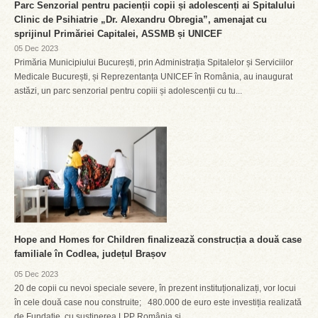
Parc Senzorial pentru pacienții copii și adolescenți ai Spitalului
Clinic de Psihiatrie „Dr. Alexandru Obregia”, amenajat cu
sprijinul Primăriei Capitalei, ASSMB și UNICEF
05 Dec 2023
Primăria Municipiului București, prin Administrația Spitalelor și Serviciilor
Medicale București, și Reprezentanța UNICEF în România, au inaugurat
astăzi, un parc senzorial pentru copiii și adolescenții cu tu...
Hope and Homes for Children finalizează construcția a două case
familiale în Codlea, județul Brașov
05 Dec 2023
20 de copii cu nevoi speciale severe, în prezent instituționalizați, vor locui
în cele două case nou construite; 480.000 de euro este investiția realizată
de Fundație, cu susținerea LPP România și...