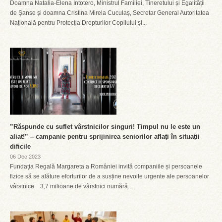
Doamna Natalia-Elena Intotero, Ministrul Familiei, Tineretului și Egalității
de Șanse și doamna Cristina Mirela Cuculaș, Secretar General Autoritatea
Națională pentru Protecția Drepturilor Copilului și...
”Răspunde cu suflet vârstnicilor singuri! Timpul nu le este un
aliat!” – campanie pentru sprijinirea seniorilor aflați în situații
dificile
06 Dec 2023
Fundația Regală Margareta a României invită companiile și persoanele
fizice să se alăture eforturilor de a susține nevoile urgente ale persoanelor
vârstnice. 3,7 milioane de vârstnici numără...