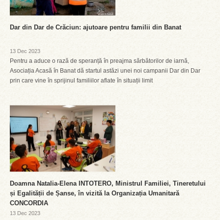
Dar din Dar de Crăciun: ajutoare pentru familii din Banat
13 Dec 2023
Pentru a aduce o rază de speranță în preajma sărbătorilor de iarnă,
Asociația Acasă în Banat dă startul astăzi unei noi campanii Dar din Dar
prin care vine în sprijinul familiilor aflate în situații limit
Doamna Natalia-Elena INTOTERO, Ministrul Familiei, Tineretului
și Egalității de Șanse, în vizită la Organizația Umanitară
CONCORDIA
13 Dec 2023