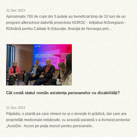
21 Dec 2023
Aproximativ 700 de copii din 5 județe au beneficiat timp de 10 luni de un
program afterschool datorită proiectului NOROC - Inițiativa NOrvegiano -
ROmână pentru Calitate în Educație, finanțat de Norvegia prin...
Cât costă statul român asistența persoanelor cu dizabilități?
21 Dec 2023
Păpădia, o plantă pe care nimeni nu și-o dorește în grădină, dar care are
proprietăți medicinale nebănuite, cu această paralelă s-a încheiat proiectul
„AcceDis - Acces pe piața muncii pentru persoanele...