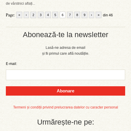
de vârstnici aflați...
Page:
«
‹
2
3
4
5
6
7
8
9
›
»
din 46
Abonează-te la newsletter
Lasă-ne adresa de email
și fii primul care află noutățile.
E-mail:
Abonare
Termeni și condiții privind prelucrarea datelor cu caracter personal
Urmărește-ne pe: