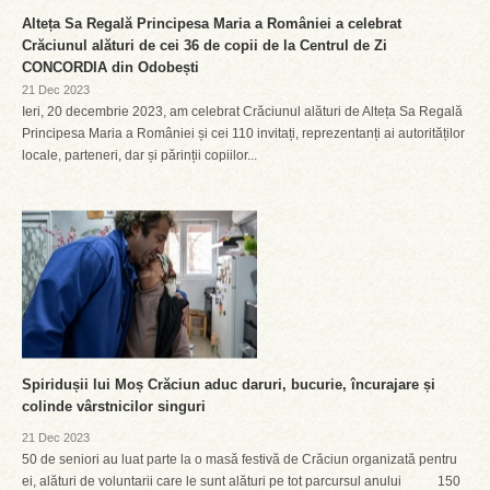
Alteța Sa Regală Principesa Maria a României a celebrat
Crăciunul alături de cei 36 de copii de la Centrul de Zi
CONCORDIA din Odobești
21 Dec 2023
Ieri, 20 decembrie 2023, am celebrat Crăciunul alături de Alteța Sa Regală
Principesa Maria a României și cei 110 invitați, reprezentanți ai autorităților
locale, parteneri, dar și părinții copiilor...
Spiridușii lui Moș Crăciun aduc daruri, bucurie, încurajare și
colinde vârstnicilor singuri
21 Dec 2023
50 de seniori au luat parte la o masă festivă de Crăciun organizată pentru
ei, alături de voluntarii care le sunt alături pe tot parcursul anului 150