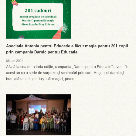
Asociația Antonia pentru Educație a făcut magie pentru 201 copii
prin campania Darnic pentru Educație
08 Ian 2024
Aflată la cea de-a treia ediție, campania „Darnic pentru Educație” a venit în
acest an cu o serie de surprize și schimbări prin care Moșul cel darnic și
bun, alături de spiridușii săi magici, poate...