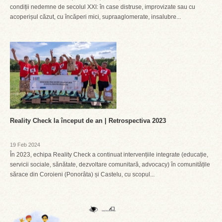
condiții nedemne de secolul XXI: în case distruse, improvizate sau cu
acoperișul căzut, cu încăperi mici, supraaglomerate, insalubre...
Reality Check la început de an | Retrospectiva 2023
19 Feb 2024
În 2023, echipa Reality Check a continuat intervențiile integrate (educație,
servicii sociale, sănătate, dezvoltare comunitară, advocacy) în comunitățile
sărace din Coroieni (Ponorâta) și Castelu, cu scopul...