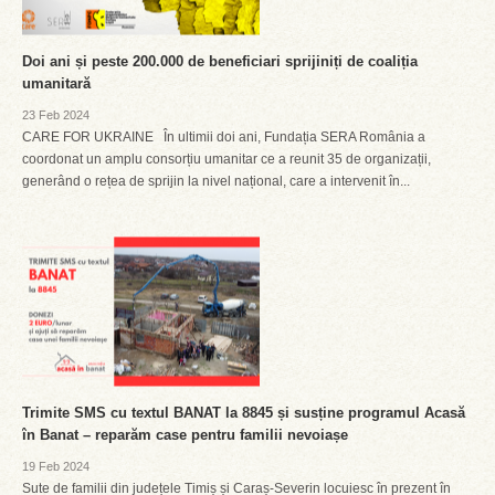
Doi ani și peste 200.000 de beneficiari sprijiniți de coaliția
umanitară
23 Feb 2024
CARE FOR UKRAINE În ultimii doi ani, Fundația SERA România a
coordonat un amplu consorțiu umanitar ce a reunit 35 de organizații,
generând o rețea de sprijin la nivel național, care a intervenit în...
Trimite SMS cu textul BANAT la 8845 și susține programul Acasă
în Banat – reparăm case pentru familii nevoiașe
19 Feb 2024
Sute de familii din județele Timiș și Caraș-Severin locuiesc în prezent în