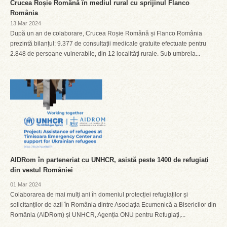
Crucea Roșie Română în mediul rural cu sprijinul Flanco
România
13 Mar 2024
După un an de colaborare, Crucea Roșie Română și Flanco România
prezintă bilanțul: 9.377 de consultații medicale gratuite efectuate pentru
2.848 de persoane vulnerabile, din 12 localități rurale. Sub umbrela...
AIDRom în parteneriat cu UNHCR, asistă peste 1400 de refugiați
din vestul României
01 Mar 2024
Colaborarea de mai mulți ani în domeniul protecției refugiaților și
solicitanților de azil în România dintre Asociația Ecumenică a Bisericilor din
România (AIDRom) și UNHCR, Agenția ONU pentru Refugiați,...