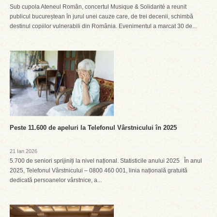
Sub cupola Ateneul Român, concertul Musique & Solidarité a reunit
publicul bucureștean în jurul unei cauze care, de trei decenii, schimbă
destinul copiilor vulnerabili din România. Evenimentul a marcat 30 de...
Peste 11.600 de apeluri la Telefonul Vârstnicului în 2025
21 Ian 2026
5.700 de seniori sprijiniți la nivel național. Statisticile anului 2025 În anul
2025, Telefonul Vârstnicului – 0800 460 001, linia națională gratuită
dedicată persoanelor vârstnice, a...