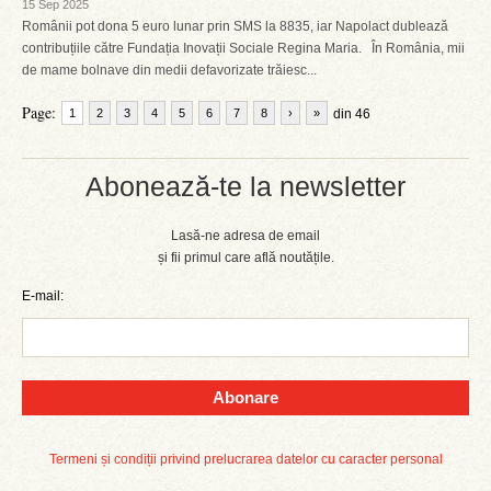
15 Sep 2025
Românii pot dona 5 euro lunar prin SMS la 8835, iar Napolact dublează
contribuțiile către Fundația Inovații Sociale Regina Maria. În România, mii
de mame bolnave din medii defavorizate trăiesc...
Page:
1
2
3
4
5
6
7
8
›
»
din 46
Abonează-te la newsletter
Lasă-ne adresa de email
și fii primul care află noutățile.
E-mail:
Abonare
Termeni și condiții privind prelucrarea datelor cu caracter personal