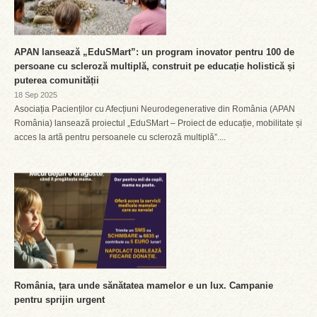
APAN lansează „EduSMart”: un program inovator pentru 100 de
persoane cu scleroză multiplă, construit pe educație holistică și
puterea comunității
18 Sep 2025
Asociația Pacienților cu Afecțiuni Neurodegenerative din România (APAN
România) lansează proiectul „EduSMart – Proiect de educație, mobilitate și
acces la artă pentru persoanele cu scleroză multiplă”....
România, țara unde sănătatea mamelor e un lux. Campanie
pentru sprijin urgent