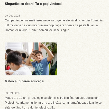
Singurătatea doare! Tu o poți vindeca!
09 Dec 2025
Campanie pentru susținerea nevoilor urgente ale vârstnicilor din România
3,8 milioane de vârstnici numără populația rezidentă de peste 65 ani a
României în 2025 1 din 3 seniori locuiesc singur...
Mateo și puterea educației
09 Oct 2025
Mateo are 10 ani și locuiește cu părinții și frații lui într-un bloc social din
Ploiești. Apartamentul lor mic nu are încălzire, iar iarna întreaga familie se
strânge lângă un calorifer electric. „E...