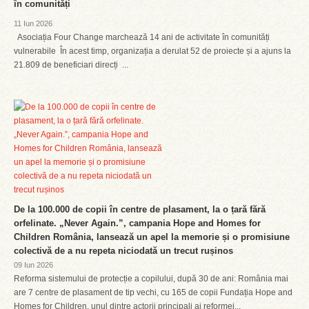
în comunități
11 Iun 2026
Asociația Four Change marchează 14 ani de activitate în comunități
vulnerabile În acest timp, organizația a derulat 52 de proiecte și a ajuns la
21.809 de beneficiari direcți ...
De la 100.000 de copii în centre de plasament, la o țară fără
orfelinate. „Never Again.”, campania Hope and Homes for
Children România, lansează un apel la memorie și o promisiune
colectivă de a nu repeta niciodată un trecut rușinos
09 Iun 2026
Reforma sistemului de protecție a copilului, după 30 de ani: România mai
are 7 centre de plasament de tip vechi, cu 165 de copii Fundația Hope and
Homes for Children, unul dintre actorii principali ai reformei...